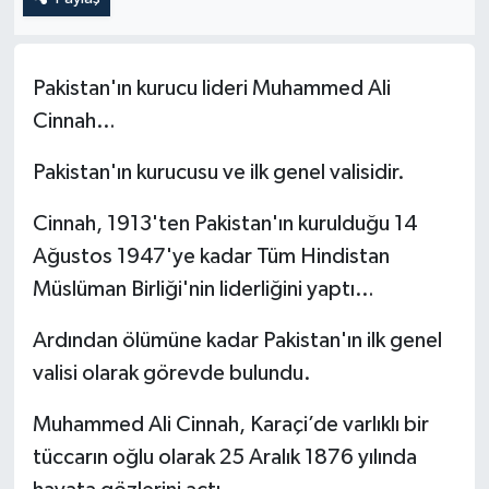
ÖZEL HABER
Pakistan'ın kurucu lideri Muhammed Ali
SAĞLIK
Cinnah…
SPOR
Pakistan'ın kurucusu ve ilk genel valisidir.
TARİH
Cinnah, 1913'ten Pakistan'ın kurulduğu 14
Ağustos 1947'ye kadar Tüm Hindistan
TASAVVUF
Müslüman Birliği'nin liderliğini yaptı…
YAŞAM VE ÇEVRE
Ardından ölümüne kadar Pakistan'ın ilk genel
valisi olarak görevde bulundu.
Muhammed Ali Cinnah, Karaçi’de varlıklı bir
tüccarın oğlu olarak 25 Aralık 1876 yılında