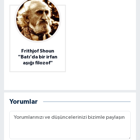
Frithjof Shoun
"Batı’da bir irfan
aşığı filozof"
Yorumlar