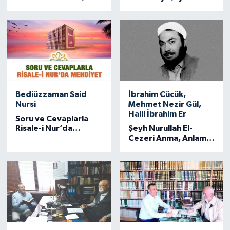
test ettim
ÖZEL HABER
SAĞLIK
SPOR
Bediüzzaman Said
İbrahim Cücük,
TARİH
Nursi
Mehmet Nezir Gül,
Halil İbrahim Er
Soru ve Cevaplarla
TASAVVUF
Risale-i Nur’da
Şeyh Nurullah El-
Mehdiyet
Cezeri Anma, Anlama
ve Hatırlama
YAŞAM VE ÇEVRE