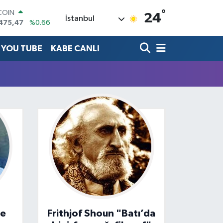
°
COIN
24
İstanbul
475,47
%0.66
LAR
5971
%0.05
YOU TUBE
KABE CANLI
RO
1336
%0.18
RLİN
,2534
%0.22
M ALTIN
7.85
%0.54
T100
703
%0
ge
Frithjof Shoun "Batı’da