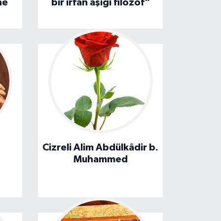
ne
bir irfan aşığı filozof"
Cizreli Alim Abdülkâdir b.
Muhammed