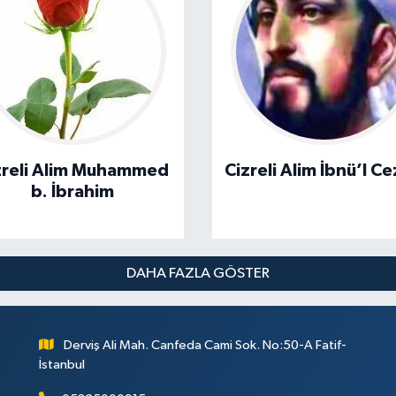
zreli Alim Muhammed
Cizreli Alim İbnü’l Ce
b. İbrahim
DAHA FAZLA GÖSTER
Derviş Ali Mah. Canfeda Cami Sok. No:50-A Fatif-
İstanbul