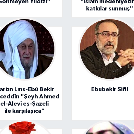
Sönmeyen Yıldızı"
"İslâm medeniyeti
katkılar sunmuş"
artın Lıns-Ebû Bekir
Ebubekir Sifil
âceddîn "Şeyh Ahmed
el-Alevî eş-Şazelî
ile karşılaşıca"