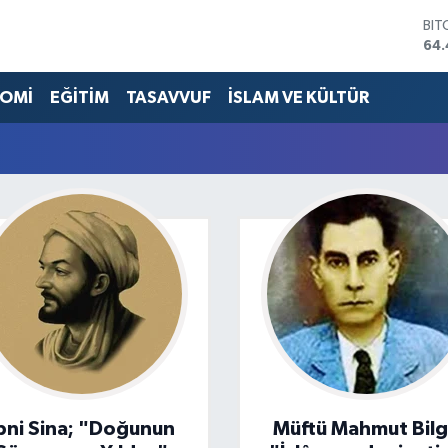
BIT
64.
DO
47,
OMİ
EĞİTİM
TASAVVUF
İSLAM VE KÜLTÜR
EU
55,
STE
64
GRA
652
BİS
13.
bni Sina; "Doğunun
Müftü Mahmut Bil