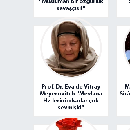
"Müslüman bir özgürlük
savaşçısı!"
ÖZEL HABER
SAĞLIK
SPOR
TARİH
TASAVVUF
YAŞAM VE ÇEVRE
Prof. Dr. Eva de Vitray
M
Meyerovitch "Mevlana
Sir
Hz.lerini o kadar çok
sevmişki"