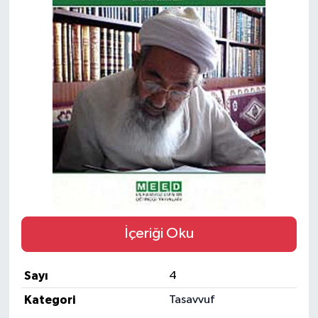
ÖZEL HABER
SAĞLIK
SPOR
TARİH
TASAVVUF
YAŞAM VE ÇEVRE
İçeriği Oku
Sayı
4
Kategori
Tasavvuf