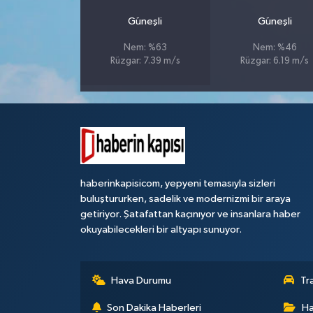
Güneşli
Güneşli
Nem: %63
Nem: %46
Rüzgar: 7.39 m/s
Rüzgar: 6.19 m/s
haberinkapisicom, yepyeni temasıyla sizleri
buluştururken, sadelik ve modernizmi bir araya
getiriyor. Şatafattan kaçınıyor ve insanlara haber
okuyabilecekleri bir altyapı sunuyor.
Hava Durumu
Tr
Son Dakika Haberleri
Ha