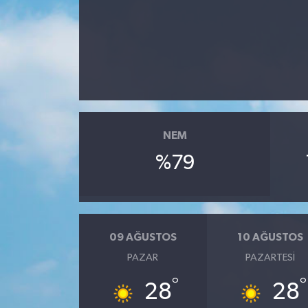
ÖZEL HABER
SAĞLIK
SPOR
TARİH
NEM
%79
TASAVVUF
YAŞAM VE ÇEVRE
09 AĞUSTOS
10 AĞUSTOS
PAZAR
PAZARTESI
°
°
28
28