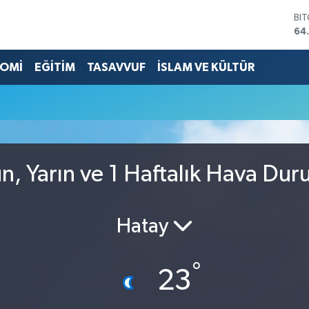
BI
64
DO
47
OMİ
EĞİTİM
TASAVVUF
İSLAM VE KÜLTÜR
EU
55
ST
64
GR
66
Bİ
, Yarın ve 1 Haftalık Hava Du
13
Hatay
°
23