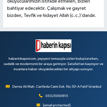
okuyucularımızın istifade etmeleri, bizleri
bahtiyar edecektir. Çalışmak ve gayret
bizden, Tevfik ve hidayet Allah (c.c.)’dandır.
haberinkapisicom, yepyeni temasıyla sizleri buluştururken,
sadelik ve modernizmi bir araya getiriyor. Şatafattan kaçınıyor ve
insanlara haber okuyabilecekleri bir altyapı sunuyor.
Derviş Ali Mah. Canfeda Cami Sok. No:50-A Fatif-İstanbul
05325000915
[email protected]