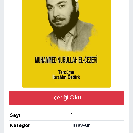
ÖZEL HABER
SAĞLIK
SPOR
TARİH
TASAVVUF
YAŞAM VE ÇEVRE
İçeriği Oku
Sayı
1
Kategori
Tasavvuf