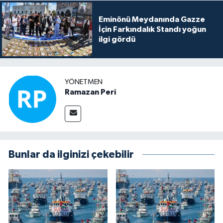
Eminönü Meydanında Gazze
İçin Farkındalık Standı yoğun
ilgi gördü
YÖNETMEN
Ramazan Peri
Bunlar da ilginizi çekebilir