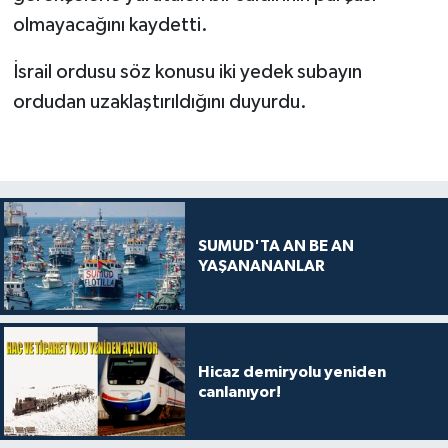
olmayacağını kaydetti.
İsrail ordusu söz konusu iki yedek subayın
ordudan uzaklaştırıldığını duyurdu.
SUMUD'TA AN BE AN
YAŞANANANLAR
Hicaz demiryolu yeniden
canlanıyor!