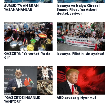
SUMUD'TA AN BE AN
İspanya ve İtalya Küresel
YAŞANANANLAR
Sumud Filosu'na Askeri
destek veriyor
GAZZE'Yİ: "Ya terket! Ya da
İspanya, Filistin için ayakta!
öl!"
“GAZZE'DE İNSANLIK
ABD savaşa giriyor mu?
YANIYOR!”