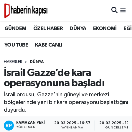
BİLİM TEKNOLOJİ
GÜNDEM
Hava Durumu
GÜNDEM
ÖZEL HABER
DÜNYA
EKONOMİ
EĞİ
DÜNYA
ÖZEL HABER
Trafik Durumu
YOU TUBE
KABE CANLI
EĞİTİM
DÜNYA
Süper Lig Puan Durumu ve Fikstür
HABERLER
DÜNYA
EKONOMİ
EKONOMİ
Tüm Manşetler
İsrail Gazze’de kara
operasyonuna başladı
GÜNDEM
EĞİTİM
Son Dakika Haberleri
İsrail ordusu, Gazze'nin güneyi ve merkezi
HİKAYELER
TASAVVUF
Haber Arşivi
bölgelerinde yeni bir kara operasyonu başlattığını
duyurdu.
İSLAM VE KÜLTÜR
İSLAM VE KÜLTÜR
RAMAZAN PERI
20.03.2025 - 16:57
20.03.2025 - 17:
KADIN AİLE
YÖNETMEN
YAYINLANMA
GÜNCELLEME