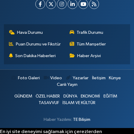
Hava Durumu
Trafik Durumu
Puan Durumu ve Fikstür
Tüm Manşetler
Son Dakika Haberleri
Haber Arşivi
Foto Galeri
Video
Yazarlar
İletişim
Künye
Canlı Yayın
GÜNDEM
ÖZEL HABER
DÜNYA
EKONOMİ
EĞİTİM
TASAVVUF
İSLAM VE KÜLTÜR
Haber Yazılımı:
TE Bilişim
En iyi site deneyimi sağlamak için çerezlerden