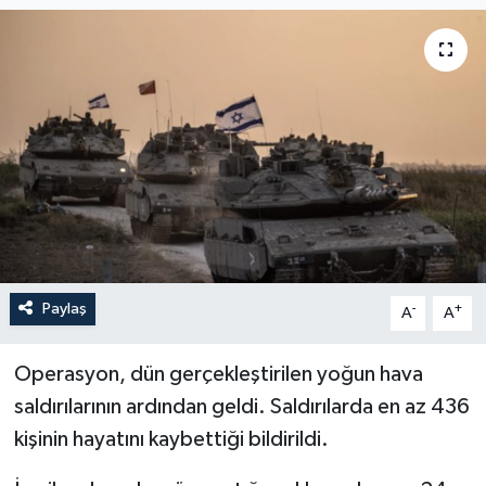
ÖZEL HABER
SAĞLIK
SPOR
TARİH
TASAVVUF
Paylaş
-
+
A
A
YAŞAM VE ÇEVRE
Operasyon, dün gerçekleştirilen yoğun hava
saldırılarının ardından geldi. Saldırılarda en az 436
kişinin hayatını kaybettiği bildirildi.