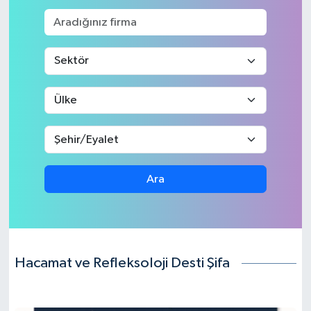
ÖZEL HABER
SAĞLIK
SPOR
TARİH
TASAVVUF
Ara
YAŞAM VE ÇEVRE
Hacamat ve Refleksoloji Desti Şifa