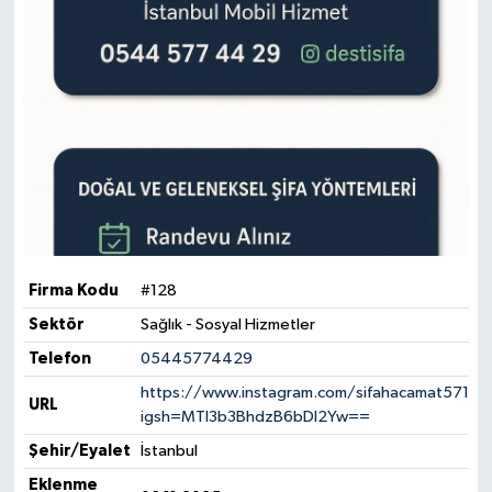
Firma Kodu
#128
Sektör
Sağlık - Sosyal Hizmetler
Telefon
05445774429
https://www.instagram.com/sifahacamat571?
URL
igsh=MTI3b3BhdzB6bDI2Yw==
Şehir/Eyalet
İstanbul
Eklenme