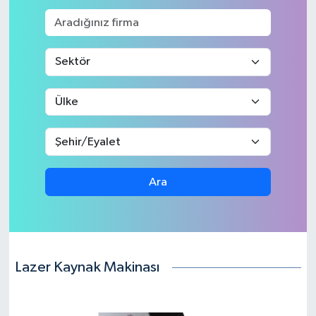
ÖZEL HABER
SAĞLIK
SPOR
TARİH
TASAVVUF
Ara
YAŞAM VE ÇEVRE
Lazer Kaynak Makinası