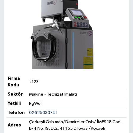
Firma
#123
Kodu
Sektör
Makine - Teçhizat İmalatı
Yetkili
RgWel
Telefon
02625030741
Çerkeşli Osb mah/Demirciler Osb/ İMES 18.Cad.
Adres
B-4 No:19, D:2, 41455 Dilovası/Kocaeli