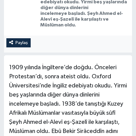
edebiyatı okudu. Yirmi beş yaşlarında
diğer dünya dinlerini
ÖZEL HABER
incelemeye başladı. Şeyh Ahmed el-
Alevî eş-Şazelî ile karşılaştı ve
Müslüman oldu.
SAĞLIK
SPOR
Paylaş
TARİH
1909 yılında İngiltere’de doğdu. Önceleri
TASAVVUF
Protestan’dı, sonra ateist oldu. Oxford
Üniversitesi’nde İngiliz edebiyatı okudu. Yirmi
YAŞAM VE ÇEVRE
beş yaşlarında diğer dünya dinlerini
incelemeye başladı. 1938’de tanıştığı Kuzey
Afrikalı Müslümanlar vasıtasıyla büyük sûfî
Şeyh Ahmed el-Alevî eş-Şazelî ile karşılaştı,
Müslüman oldu. Ebû Bekir Sirâceddîn adını