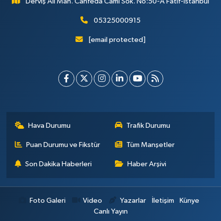
Derviş Ali Mah. Canfeda Cami Sok. No:50-A Fatif-İstanbul
05325000915
[email protected]
Hava Durumu
Trafik Durumu
Puan Durumu ve Fikstür
Tüm Manşetler
Son Dakika Haberleri
Haber Arşivi
Foto Galeri
Video
Yazarlar
İletişim
Künye
Canlı Yayın