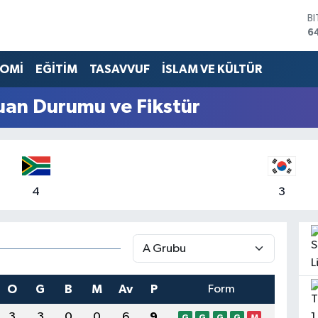
B
6
D
4
OMİ
EĞİTİM
TASAVVUF
İSLAM VE KÜLTÜR
E
5
an Durumu ve Fikstür
S
6
G
6
B
1
4
3
O
G
B
M
Av
P
Form
3
3
0
0
6
9
G
G
G
G
M