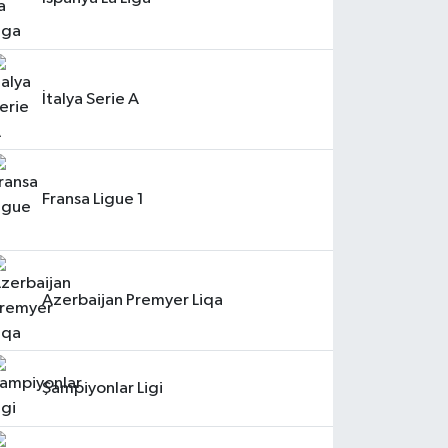
İtalya Serie A
Fransa Ligue 1
Azerbaijan Premyer Liqa
Şampiyonlar Ligi