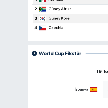
ÖZEL HABER
2
Güney Afrika
3
Güney Kore
SAĞLIK
4
Czechia
SPOR
TARİH
World Cup Fikstür
TASAVVUF
YAŞAM VE ÇEVRE
19 T
İspanya