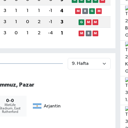
3
1
1
1
-1
4
M
B
G
M
3
1
0
2
-1
3
G
M
M
3
0
1
2
-4
1
M
B
M
emmuz, Pazar
0-0
MetLife
Arjantin
Stadium, East
Rutherford