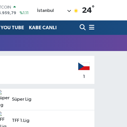
°
ITCOIN
24
İstanbul
4.959,79
%1.11
OLAR
7,7436
%0.18
YOU TUBE
KABE CANLI
URO
5,2510
%0.32
TERLİN
4,4811
%0.38
RAM ALTIN
660.55
%0.03
İST100
3.779
%-14
1
Süper Lig
TFF 1.Lig