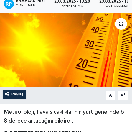
RAMAZAN PERI
23.03.2025 - 18:20
23.03.2025 - 18:
YÖNETMEN
YAYINLANMA
GÜNCELLEME
ÖZEL HABER
SAĞLIK
SPOR
TARİH
TASAVVUF
YAŞAM VE ÇEVRE
Paylaş
-
+
A
A
Meteoroloji, hava sıcaklıklarının yurt genelinde 6-
8 derece artacağını bildirdi.