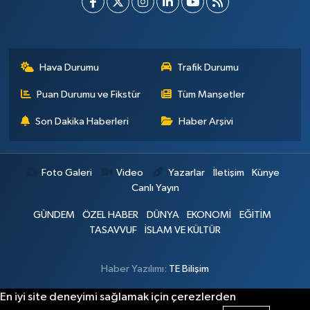
Hava Durumu
Trafik Durumu
Puan Durumu ve Fikstür
Tüm Manşetler
Son Dakika Haberleri
Haber Arşivi
Foto Galeri
Video
Yazarlar
İletişim
Künye
Canlı Yayın
GÜNDEM
ÖZEL HABER
DÜNYA
EKONOMİ
EĞİTİM
TASAVVUF
İSLAM VE KÜLTÜR
Haber Yazılımı:
TE Bilişim
En iyi site deneyimi sağlamak için çerezlerden