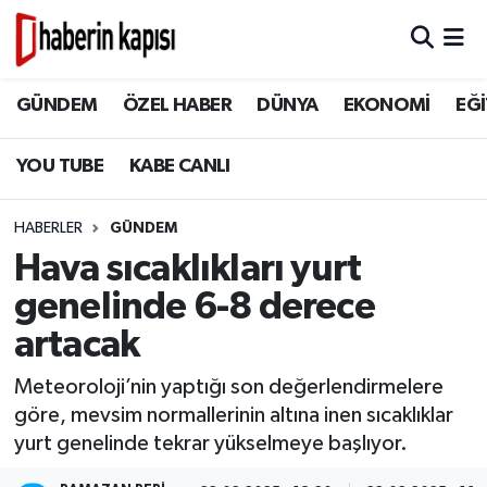
BİLİM TEKNOLOJİ
GÜNDEM
Hava Durumu
GÜNDEM
ÖZEL HABER
DÜNYA
EKONOMİ
EĞİ
DÜNYA
ÖZEL HABER
Trafik Durumu
YOU TUBE
KABE CANLI
EĞİTİM
DÜNYA
Süper Lig Puan Durumu ve Fikstür
HABERLER
GÜNDEM
EKONOMİ
EKONOMİ
Tüm Manşetler
Hava sıcaklıkları yurt
genelinde 6-8 derece
GÜNDEM
EĞİTİM
Son Dakika Haberleri
artacak
HİKAYELER
TASAVVUF
Haber Arşivi
Meteoroloji’nin yaptığı son değerlendirmelere
göre, mevsim normallerinin altına inen sıcaklıklar
İSLAM VE KÜLTÜR
İSLAM VE KÜLTÜR
yurt genelinde tekrar yükselmeye başlıyor.
KADIN AİLE