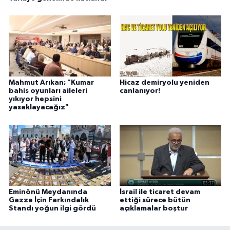
Mahmut Arıkan; "Kumar
Hicaz demiryolu yeniden
bahis oyunları aileleri
canlanıyor!
yıkıyor hepsini
yasaklayacağız"
Eminönü Meydanında
İsrail ile ticaret devam
Gazze İçin Farkındalık
ettiği sürece bütün
Standı yoğun ilgi gördü
açıklamalar boştur