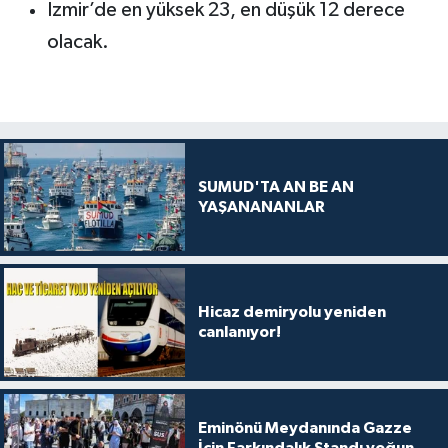
İzmir’de en yüksek 23, en düşük 12 derece
olacak.
SUMUD'TA AN BE AN
YAŞANANANLAR
Hicaz demiryolu yeniden
canlanıyor!
Eminönü Meydanında Gazze
İçin Farkındalık Standı yoğun