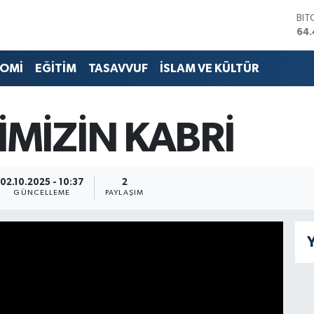
BIT
64.
DO
47,
OMİ
EĞİTİM
TASAVVUF
İSLAM VE KÜLTÜR
EU
55,
STE
64
MİZİN KABRİ
GRA
651
BİS
13.
02.10.2025 - 10:37
2
GÜNCELLEME
PAYLAŞIM
Y