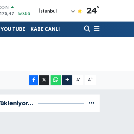
°
COIN
24
İstanbul
475,47
%0.66
LAR
5971
%0.05
YOU TUBE
KABE CANLI
RO
1336
%0.18
RLİN
,2534
%0.22
M ALTIN
8.23
%0.39
T100
703
%0
-
+
A
A
ükleniyor...