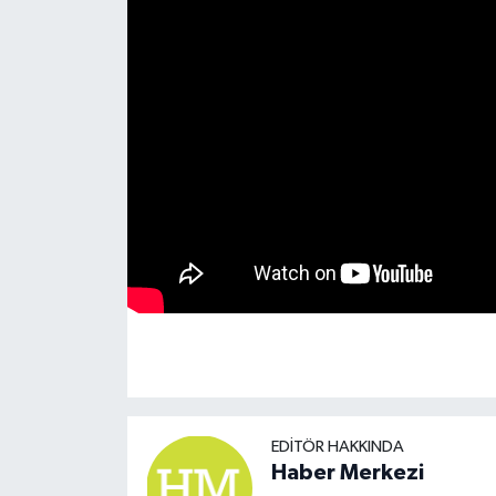
ÖZEL HABER
SAĞLIK
SPOR
TARİH
TASAVVUF
YAŞAM VE ÇEVRE
EDITÖR HAKKINDA
Haber Merkezi