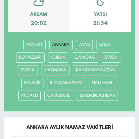
AKŞAM
YATSI
20:02
21:34
AKYURT
ANKARA
AYAŞ
BALA
BEYPAZARI
CUBUK
ELMADAĞ
EVREN
GÜDÜL
HAYMANA
KAHRAMANKAZAN
KALECİK
KIZILCAHAMAM
NALLIHAN
POLATLI
ÇAMLIDERE
ŞEREFLİKOÇHİSAR
ANKARA AYLIK NAMAZ VAKITLERI