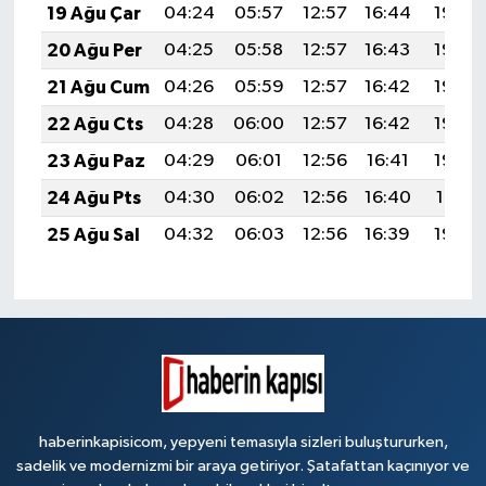
19 Ağu Çar
04:24
05:57
12:57
16:44
19:48
20 Ağu Per
04:25
05:58
12:57
16:43
19:46
21 Ağu Cum
04:26
05:59
12:57
16:42
19:45
22 Ağu Cts
04:28
06:00
12:57
16:42
19:44
23 Ağu Paz
04:29
06:01
12:56
16:41
19:42
24 Ağu Pts
04:30
06:02
12:56
16:40
19:41
25 Ağu Sal
04:32
06:03
12:56
16:39
19:39
haberinkapisicom, yepyeni temasıyla sizleri buluştururken,
sadelik ve modernizmi bir araya getiriyor. Şatafattan kaçınıyor ve