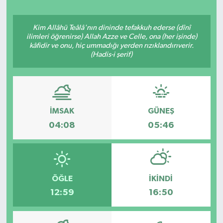
ÖZEL HABER
Kim Allâhü Teâlâ'nın dininde tefakkuh ederse (dînî
ilimleri öğrenirse) Allah Azze ve Celle, ona (her işinde)
SAĞLIK
kâfidir ve onu, hiç ummadığı yerden rızıklandırıverir.
(Hadis-i şerif)
SPOR
TARİH
İMSAK
GÜNEŞ
TASAVVUF
04:08
05:46
YAŞAM VE ÇEVRE
ÖĞLE
İKINDI
12:59
16:50