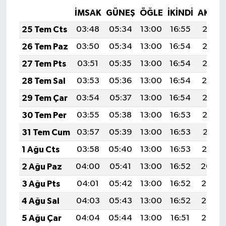
İMSAK
GÜNEŞ
ÖĞLE
İKINDI
AKŞA
25 Tem Cts
03:48
05:34
13:00
16:55
20:17
26 Tem Paz
03:50
05:34
13:00
16:54
20:16
27 Tem Pts
03:51
05:35
13:00
16:54
20:15
28 Tem Sal
03:53
05:36
13:00
16:54
20:14
29 Tem Çar
03:54
05:37
13:00
16:54
20:13
30 Tem Per
03:55
05:38
13:00
16:53
20:12
31 Tem Cum
03:57
05:39
13:00
16:53
20:11
1 Ağu Cts
03:58
05:40
13:00
16:53
20:10
2 Ağu Paz
04:00
05:41
13:00
16:52
20:09
3 Ağu Pts
04:01
05:42
13:00
16:52
20:08
4 Ağu Sal
04:03
05:43
13:00
16:52
20:07
5 Ağu Çar
04:04
05:44
13:00
16:51
20:06