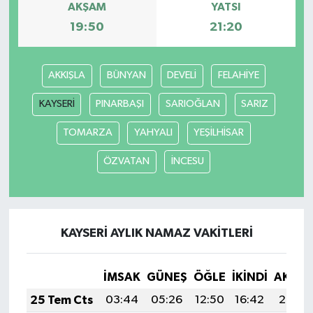
AKŞAM
YATSI
19:50
21:20
AKKIŞLA
BÜNYAN
DEVELİ
FELAHİYE
KAYSERİ
PINARBAŞI
SARIOĞLAN
SARIZ
TOMARZA
YAHYALI
YEŞİLHİSAR
ÖZVATAN
İNCESU
KAYSERİ AYLIK NAMAZ VAKITLERI
İMSAK
GÜNEŞ
ÖĞLE
İKINDI
AKŞA
25 Tem Cts
03:44
05:26
12:50
16:42
20:03