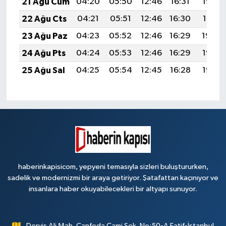
21 Ağu Cum
04:20
05:50
12:46
16:31
19:33
22 Ağu Cts
04:21
05:51
12:46
16:30
19:31
23 Ağu Paz
04:23
05:52
12:46
16:29
19:30
24 Ağu Pts
04:24
05:53
12:46
16:29
19:28
25 Ağu Sal
04:25
05:54
12:45
16:28
19:27
haberinkapisicom, yepyeni temasıyla sizleri buluştururken,
sadelik ve modernizmi bir araya getiriyor. Şatafattan kaçınıyor ve
insanlara haber okuyabilecekleri bir altyapı sunuyor.
Derviş Ali Mah. Canfeda Cami Sok. No:50-A Fatif-İstanbul