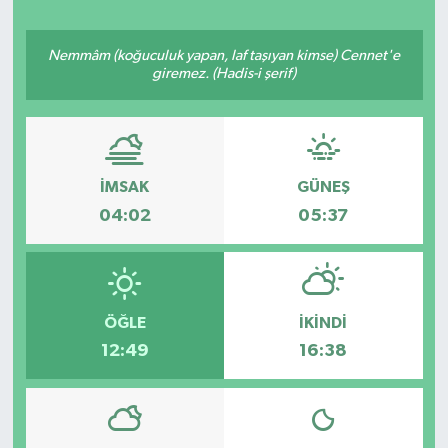
ÖZEL HABER
Nemmâm (koğuculuk yapan, laf taşıyan kimse) Cennet'e
giremez. (Hadis-i şerif)
SAĞLIK
SPOR
İMSAK
GÜNEŞ
TARİH
04:02
05:37
TASAVVUF
YAŞAM VE ÇEVRE
ÖĞLE
İKINDI
12:49
16:38