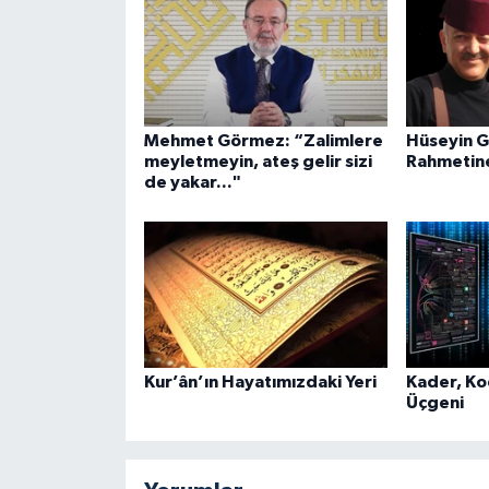
Mehmet Görmez: “Zalimlere
Hüseyin G
meyletmeyin, ateş gelir sizi
Rahmetin
de yakar..."
Kur’ân’ın Hayatımızdaki Yeri
Kader, K
Üçgeni