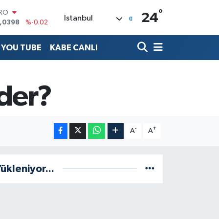
°
URO
24
İstanbul
,0398
%-0.02
ERLİN
,1581
%0.16
YOU TUBE
KABE CANLI
AM ALTIN
08.83
%4.44
ST100
.703
%11
Eder?
TCOIN
.927,78
%1.32
OLAR
,5894
%0.08
-
+
A
A
ükleniyor...