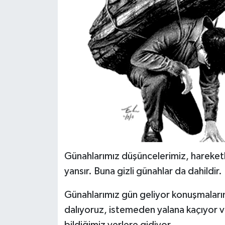
ÖZEL HABER
SAĞLIK
SPOR
TARİH
TASAVVUF
YAŞAM VE ÇEVRE
Günahlarımız düşüncelerimiz, hareketl
yansır. Buna gizli günahlar da dahildir.
Günahlarımız gün geliyor konuşmaları
dalıyoruz, istemeden yalana kaçıyor ve
bildiğimiz yerlere gidiyor.