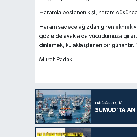
Haramla beslenen kişi, haram düşüncel
Haram sadece ağızdan giren ekmek ve s
gözle de ayakla da vücudumuza girer. R
dinlemek, kulakla işlenen bir günahtır. 
Murat Padak
EDITÖRÜN SEÇTIĞI
SUMUD'TA AN