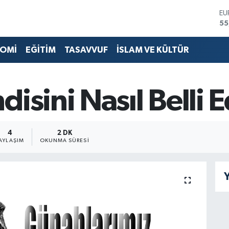
E
55
ST
64
OMİ
EĞİTİM
TASAVVUF
İSLAM VE KÜLTÜR
GR
65
Bİ
13
isini Nasıl Belli 
BI
64
D
47
4
2 DK
AYLAŞIM
OKUNMA SÜRESI
Y