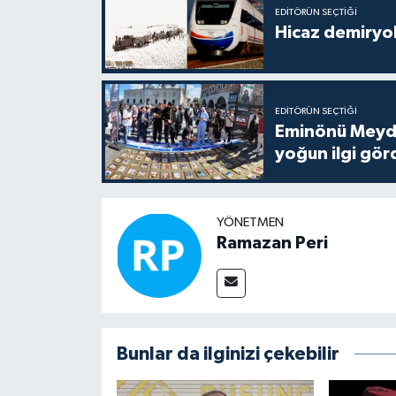
EDITÖRÜN SEÇTIĞI
Hicaz demiryol
EDITÖRÜN SEÇTIĞI
Eminönü Meyda
yoğun ilgi gör
YÖNETMEN
Ramazan Peri
Bunlar da ilginizi çekebilir