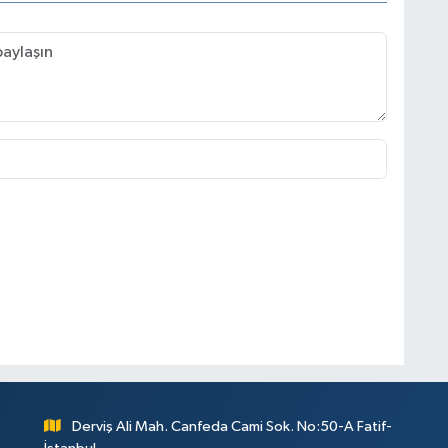
Derviş Ali Mah. Canfeda Cami Sok. No:50-A Fatif-