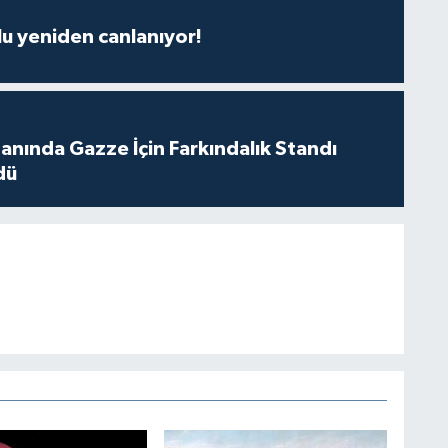
u yeniden canlanıyor!
nında Gazze İçin Farkındalık Standı
dü