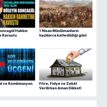
oncagül Hakkın
1 Nisan Müslümanların
e Kavuştu
haçlılarca katledildiği gün!
od ve Kombinasyon
Fitre, Fidye ve Zekât
Verilirken Aman Dikkat!