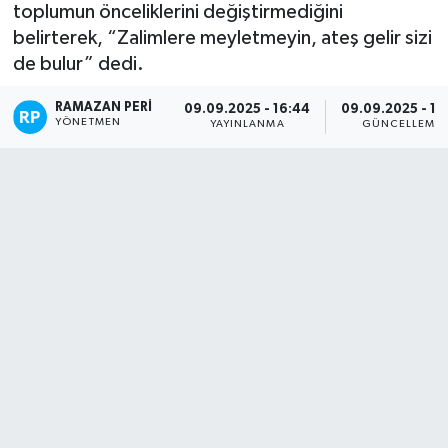
toplumun önceliklerini değiştirmediğini
ÖZEL HABER
belirterek, “Zalimlere meyletmeyin, ateş gelir sizi
de bulur” dedi.
SAĞLIK
RAMAZAN PERI
09.09.2025 - 16:44
09.09.2025 - 17
YÖNETMEN
YAYINLANMA
GÜNCELLEME
SPOR
TARİH
TASAVVUF
YAŞAM VE ÇEVRE