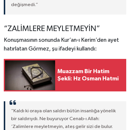
değişmedi.”
“ZALİMLERE MEYLETMEYİN”
Konuşmasının sonunda Kur’an-ı Kerim’den ayet
hatırlatan Görmez, şu ifadeyi kullandı:
Muazzam Bir Hatim
Şekli: Hz Osman Hatmi
“Kaldı ki oraya olan saldırı bütün insanlığa yönelik
bir saldırıydı. Ne buyuruyor Cenab-ı Allah:
‘Zalimlere meyletmeyin, ateş gelir sizi de bulur.