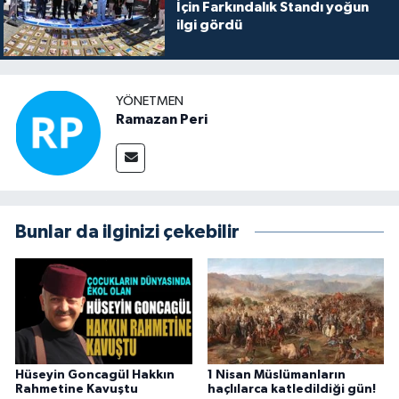
İçin Farkındalık Standı yoğun
ilgi gördü
YÖNETMEN
Ramazan Peri
Bunlar da ilginizi çekebilir
Hüseyin Goncagül Hakkın
1 Nisan Müslümanların
Rahmetine Kavuştu
haçlılarca katledildiği gün!