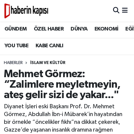
BİLİM TEKNOLOJİ
GÜNDEM
Hava Durumu
GÜNDEM
ÖZEL HABER
DÜNYA
EKONOMİ
EĞİ
DÜNYA
ÖZEL HABER
Trafik Durumu
YOU TUBE
KABE CANLI
EĞİTİM
DÜNYA
Süper Lig Puan Durumu ve Fikstür
HABERLER
İSLAM VE KÜLTÜR
EKONOMİ
EKONOMİ
Tüm Manşetler
Mehmet Görmez:
“Zalimlere meyletmeyin,
GÜNDEM
EĞİTİM
Son Dakika Haberleri
ateş gelir sizi de yakar..."
HİKAYELER
TASAVVUF
Haber Arşivi
Diyanet İşleri eski Başkanı Prof. Dr. Mehmet
Görmez, Abdullah İbn-i Mübarek’in hayatından
İSLAM VE KÜLTÜR
İSLAM VE KÜLTÜR
bir örnekle “öncelikler fıkhı”na dikkat çekerek,
KADIN AİLE
Gazze’de yaşanan insanlık dramına rağmen