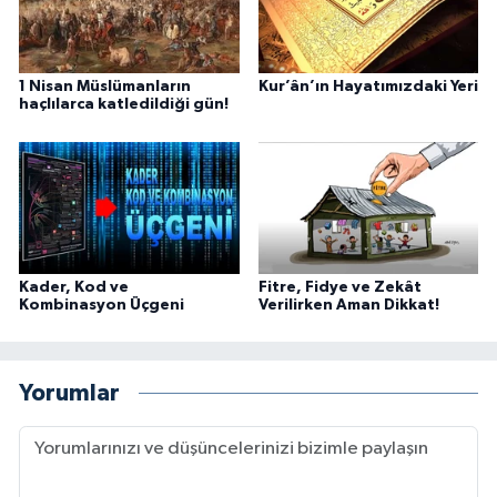
1 Nisan Müslümanların
Kur’ân’ın Hayatımızdaki Yeri
haçlılarca katledildiği gün!
Kader, Kod ve
Fitre, Fidye ve Zekât
Kombinasyon Üçgeni
Verilirken Aman Dikkat!
Yorumlar