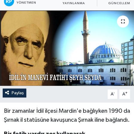
YÖNETMEN
YAYINLANMA
GÜNCELLEME
ÖZEL HABER
SAĞLIK
SPOR
TARİH
TASAVVUF
YAŞAM VE ÇEVRE
Paylaş
-
+
A
A
Bir zamanlar İdil ilçesi Mardin'e bağlıyken 1990 da
Şırnak il statüsüne kavuşunca Şırnak iline bağlandı.
Bir fetih vardır zor kullanarak,