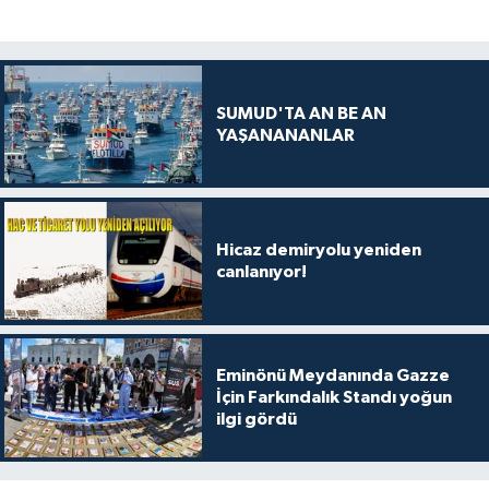
SUMUD'TA AN BE AN
YAŞANANANLAR
Hicaz demiryolu yeniden
canlanıyor!
Eminönü Meydanında Gazze
İçin Farkındalık Standı yoğun
ilgi gördü