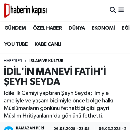
BİLİM TEKNOLOJİ
GÜNDEM
Hava Durumu
GÜNDEM
ÖZEL HABER
DÜNYA
EKONOMİ
EĞİ
DÜNYA
ÖZEL HABER
Trafik Durumu
YOU TUBE
KABE CANLI
EĞİTİM
DÜNYA
Süper Lig Puan Durumu ve Fikstür
HABERLER
İSLAM VE KÜLTÜR
EKONOMİ
EKONOMİ
Tüm Manşetler
İDİL'İN MANEVİ FATİH'İ
ŞEYH SEYDA
GÜNDEM
EĞİTİM
Son Dakika Haberleri
İdile ilk Camiyi yaptıran Şeyh Seyda; ilmiyle
HİKAYELER
TASAVVUF
Haber Arşivi
ameliyle ve yaşam biçimiyle önce bölge halkı
Müslümanların gönlünü fethettiği gibi gayri
İSLAM VE KÜLTÜR
İSLAM VE KÜLTÜR
Müslim Hritiyanların'da gönlünü fethetti.
KADIN AİLE
RAMAZAN PERI
06.03.2025 - 23:05
06.03.2025 - 23