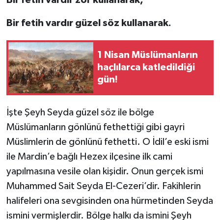
Bir fetih vardır güzel söz kullanarak.
1 Nisan Müslümanların
haçlılarca katledildiği
gün!
İşte Şeyh Seyda güzel söz ile bölge
Müslümanların gönlünü fethettiği gibi gayri
Müslimlerin de gönlünü fethetti. O İdil’e eski ismi
ile Mardin’e bağlı Hezex ilçesine ilk cami
yapılmasına vesile olan kişidir. Onun gerçek ismi
Muhammed Sait Seyda El-Cezeri’dir. Fakihlerin
halifeleri ona sevgisinden ona hürmetinden Seyda
ismini vermişlerdir. Bölge halkı da ismini Şeyh