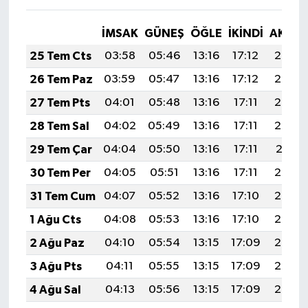
İMSAK
GÜNEŞ
ÖĞLE
İKINDI
AKŞA
25 Tem Cts
03:58
05:46
13:16
17:12
20:35
26 Tem Paz
03:59
05:47
13:16
17:12
20:34
27 Tem Pts
04:01
05:48
13:16
17:11
20:33
28 Tem Sal
04:02
05:49
13:16
17:11
20:32
29 Tem Çar
04:04
05:50
13:16
17:11
20:31
30 Tem Per
04:05
05:51
13:16
17:11
20:30
31 Tem Cum
04:07
05:52
13:16
17:10
20:29
1 Ağu Cts
04:08
05:53
13:16
17:10
20:28
2 Ağu Paz
04:10
05:54
13:15
17:09
20:27
3 Ağu Pts
04:11
05:55
13:15
17:09
20:26
4 Ağu Sal
04:13
05:56
13:15
17:09
20:25