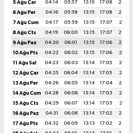
5 Ağu Çar
04:14
05:57
13:15
17:08
20:24
6 Ağu Per
04:16
05:58
13:15
17:08
20:23
7 Ağu Cum
04:17
05:59
13:15
17:07
20:21
8 Ağu Cts
04:19
06:00
13:15
17:07
20:20
9 Ağu Paz
04:20
06:01
13:15
17:06
20:19
10 Ağu Pts
04:22
06:02
13:15
17:06
20:18
11 Ağu Sal
04:23
06:03
13:14
17:05
20:16
12 Ağu Çar
04:25
06:04
13:14
17:05
20:15
13 Ağu Per
04:26
06:05
13:14
17:04
20:14
14 Ağu Cum
04:28
06:06
13:14
17:03
20:12
15 Ağu Cts
04:29
06:07
13:14
17:03
20:11
16 Ağu Paz
04:31
06:08
13:14
17:02
20:10
17 Ağu Pts
04:32
06:09
13:13
17:02
20:08