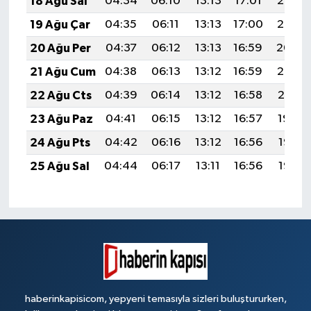
18 Ağu Sal
04:34
06:10
13:13
17:01
20:07
19 Ağu Çar
04:35
06:11
13:13
17:00
20:05
20 Ağu Per
04:37
06:12
13:13
16:59
20:04
21 Ağu Cum
04:38
06:13
13:12
16:59
20:02
22 Ağu Cts
04:39
06:14
13:12
16:58
20:01
23 Ağu Paz
04:41
06:15
13:12
16:57
19:59
24 Ağu Pts
04:42
06:16
13:12
16:56
19:58
25 Ağu Sal
04:44
06:17
13:11
16:56
19:56
haberinkapisicom, yepyeni temasıyla sizleri buluştururken,