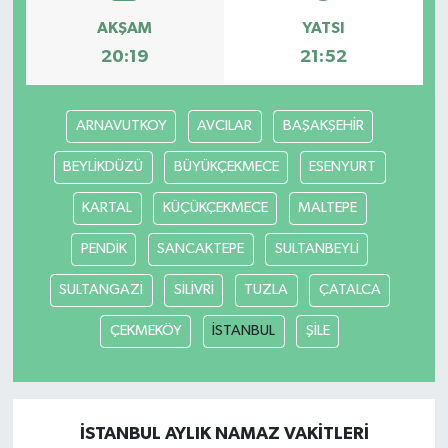
AKŞAM
YATSI
20:19
21:52
ARNAVUTKOY
AVCILAR
BAŞAKŞEHİR
BEYLİKDÜZÜ
BÜYÜKÇEKMECE
ESENYURT
KARTAL
KÜÇÜKÇEKMECE
MALTEPE
PENDİK
SANCAKTEPE
SULTANBEYLİ
SULTANGAZİ
SİLİVRİ
TUZLA
ÇATALCA
ÇEKMEKÖY
İSTANBUL
ŞİLE
İSTANBUL AYLIK NAMAZ VAKITLERI