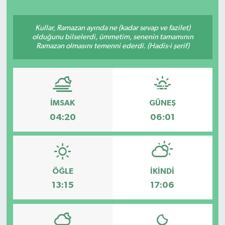
ÖZEL HABER
Kullar, Ramazan ayında ne (kadar sevap ve fazilet)
olduğunu bilselerdi, ümmetim, senenin tamamının
SAĞLIK
Ramazan olmasını temenni ederdi. (Hadis-i şerif)
SPOR
TARİH
İMSAK
GÜNEŞ
04:20
06:01
TASAVVUF
YAŞAM VE ÇEVRE
ÖĞLE
İKINDI
13:15
17:06