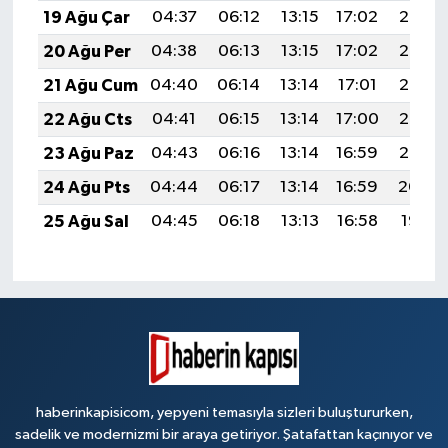
19 Ağu Çar
04:37
06:12
13:15
17:02
20:08
20 Ağu Per
04:38
06:13
13:15
17:02
20:06
21 Ağu Cum
04:40
06:14
13:14
17:01
20:05
22 Ağu Cts
04:41
06:15
13:14
17:00
20:03
23 Ağu Paz
04:43
06:16
13:14
16:59
20:02
24 Ağu Pts
04:44
06:17
13:14
16:59
20:00
25 Ağu Sal
04:45
06:18
13:13
16:58
19:58
haberinkapisicom, yepyeni temasıyla sizleri buluştururken,
sadelik ve modernizmi bir araya getiriyor. Şatafattan kaçınıyor ve