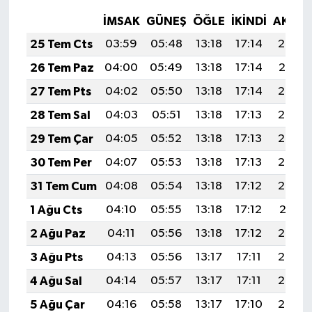
İMSAK
GÜNEŞ
ÖĞLE
İKINDI
AKŞA
25 Tem Cts
03:59
05:48
13:18
17:14
20:38
26 Tem Paz
04:00
05:49
13:18
17:14
20:37
27 Tem Pts
04:02
05:50
13:18
17:14
20:36
28 Tem Sal
04:03
05:51
13:18
17:13
20:35
29 Tem Çar
04:05
05:52
13:18
17:13
20:34
30 Tem Per
04:07
05:53
13:18
17:13
20:33
31 Tem Cum
04:08
05:54
13:18
17:12
20:32
1 Ağu Cts
04:10
05:55
13:18
17:12
20:31
2 Ağu Paz
04:11
05:56
13:18
17:12
20:30
3 Ağu Pts
04:13
05:56
13:17
17:11
20:28
4 Ağu Sal
04:14
05:57
13:17
17:11
20:27
5 Ağu Çar
04:16
05:58
13:17
17:10
20:26