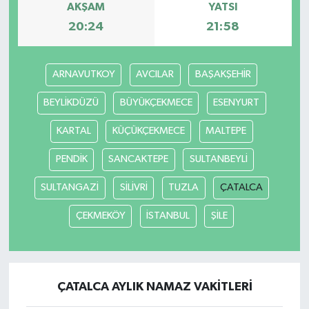
AKŞAM
YATSI
20:24
21:58
ARNAVUTKOY
AVCILAR
BAŞAKŞEHİR
BEYLİKDÜZÜ
BÜYÜKÇEKMECE
ESENYURT
KARTAL
KÜÇÜKÇEKMECE
MALTEPE
PENDİK
SANCAKTEPE
SULTANBEYLİ
SULTANGAZİ
SİLİVRİ
TUZLA
ÇATALCA
ÇEKMEKÖY
İSTANBUL
ŞİLE
ÇATALCA AYLIK NAMAZ VAKITLERI