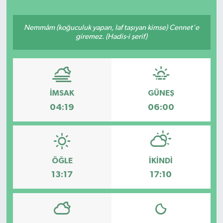
ÖZEL HABER
Nemmâm (koğuculuk yapan, laf taşıyan kimse) Cennet'e
giremez. (Hadis-i şerif)
SAĞLIK
SPOR
İMSAK
GÜNEŞ
TARİH
04:19
06:00
TASAVVUF
YAŞAM VE ÇEVRE
ÖĞLE
İKINDI
13:17
17:10