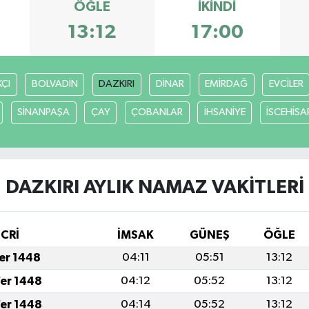
ÖĞLE
İKINDI
13:12
17:00
ÇI
BOLVADİN
DAZKIRI
DİNAR
EMİRDAĞ
EVCİLER
SİNANPAŞA
ÇAY
ÇOBANLAR
İHSANİYE
İSCEHİSA
DAZKIRI AYLIK NAMAZ VAKITLERI
İCRİ
İMSAK
GÜNEŞ
ÖĞLE
fer 1448
04:11
05:51
13:12
fer 1448
04:12
05:52
13:12
fer 1448
04:14
05:52
13:12