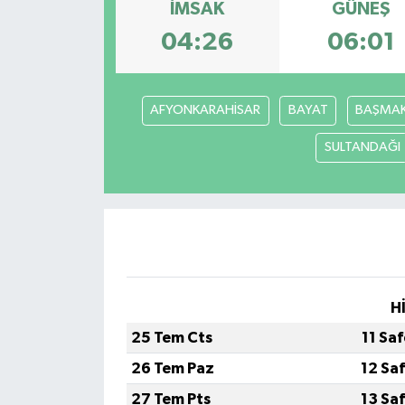
İMSAK
GÜNEŞ
ÖZEL HABER
04:26
06:01
SAĞLIK
AFYONKARAHİSAR
BAYAT
BAŞMAK
SPOR
SULTANDAĞI
TARİH
TASAVVUF
YAŞAM VE ÇEVRE
H
25 Tem Cts
11 Sa
26 Tem Paz
12 Sa
27 Tem Pts
13 Sa