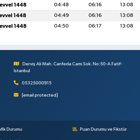
levvel 1448
04:48
06:16
13:08
levvel 1448
04:49
06:16
13:08
levvel 1448
04:50
06:17
13:08
Derviş Ali Mah. Canfeda Cami Sok. No:50-A Fatif-
İstanbul
05325000915
[email protected]
afik Durumu
Puan Durumu ve Fikstür