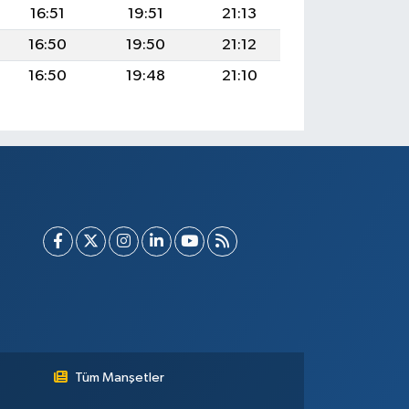
16:51
19:51
21:13
16:50
19:50
21:12
16:50
19:48
21:10
Tüm Manşetler