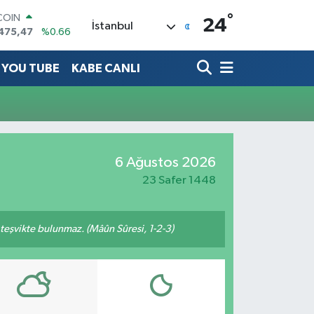
°
COIN
24
İstanbul
475,47
%0.66
LAR
5971
%0.05
YOU TUBE
KABE CANLI
RO
1336
%0.18
RLİN
,2534
%0.22
M ALTIN
7.85
%0.54
T100
6 Ağustos 2026
703
%11
23 Safer 1448
n teşvikte bulunmaz. (Mâûn Sûresi, 1-2-3)