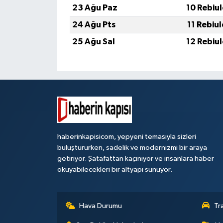
23 Ağu Paz
10 Rebiu
24 Ağu Pts
11 Rebiu
25 Ağu Sal
12 Rebiu
haberinkapisicom, yepyeni temasıyla sizleri
buluştururken, sadelik ve modernizmi bir araya
getiriyor. Şatafattan kaçınıyor ve insanlara haber
okuyabilecekleri bir altyapı sunuyor.
Hava Durumu
Tr