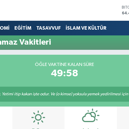
BIT
64.
DO
47,
OMİ
EĞİTİM
TASAVVUF
İSLAM VE KÜLTÜR
EU
55,
amaz Vakitleri
STE
64
GRA
652
ÖĞLE VAKTINE KALAN SÜRE
BİS
49:58
13.
 Yetimi itip kakan işte odur. Ve (o kimse) yoksula yemek yedirilmesi içi