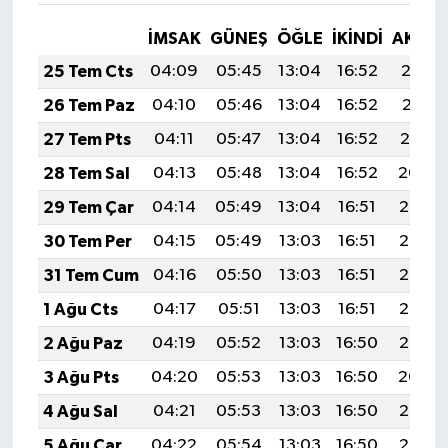
İMSAK
GÜNEŞ
ÖĞLE
İKINDI
AKŞA
25 Tem Cts
04:09
05:45
13:04
16:52
20:12
26 Tem Paz
04:10
05:46
13:04
16:52
20:11
27 Tem Pts
04:11
05:47
13:04
16:52
20:10
28 Tem Sal
04:13
05:48
13:04
16:52
20:09
29 Tem Çar
04:14
05:49
13:04
16:51
20:08
30 Tem Per
04:15
05:49
13:03
16:51
20:08
31 Tem Cum
04:16
05:50
13:03
16:51
20:07
1 Ağu Cts
04:17
05:51
13:03
16:51
20:06
2 Ağu Paz
04:19
05:52
13:03
16:50
20:05
3 Ağu Pts
04:20
05:53
13:03
16:50
20:04
4 Ağu Sal
04:21
05:53
13:03
16:50
20:03
5 Ağu Çar
04:22
05:54
13:03
16:50
20:02