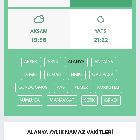
AKŞAM
YATSI
19:58
21:22
AKSEKİ
AKSU
ALANYA
ANTALYA
DEMRE
ELMALI
FİNİKE
GAZİPAŞA
GÜNDOĞMUŞ
KAŞ
KEMER
KORKUTELİ
KUMLUCA
MANAVGAT
SERİK
İBRADI
ALANYA AYLIK NAMAZ VAKITLERI