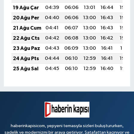
19 Ağu Çar
04:39
06:06
13:01
16:44
19:46
20 Ağu Per
04:40
06:06
13:00
16:43
19:45
21 Ağu Cum
04:41
06:07
13:00
16:43
19:43
22 Ağu Cts
04:42
06:08
13:00
16:42
19:42
23 Ağu Paz
04:43
06:09
13:00
16:41
19:41
24 Ağu Pts
04:44
06:10
12:59
16:41
19:39
25 Ağu Sal
04:45
06:10
12:59
16:40
19:38
haberinkapisicom, yepyeni temasıyla sizleri buluştururken,
sadelik ve modernizmi bir araya getiriyor. Şatafattan kaçınıyor ve