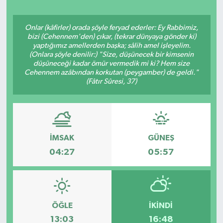
ÖZEL HABER
Onlar (kâfirler) orada şöyle feryad ederler: Ey Rabbimiz,
bizi (Cehennem'den) çıkar, (tekrar dünyaya gönder ki)
SAĞLIK
yaptığımız amellerden başka; sâlih amel işleyelim.
(Onlara şöyle denilir:) "Size, düşünecek bir kimsenin
düşüneceği kadar ömür vermedik mi ki? Hem size
SPOR
Cehennem azâbından korkutan (peygamber) de geldi."
(Fâtır Sûresi, 37)
TARİH
TASAVVUF
İMSAK
GÜNEŞ
YAŞAM VE ÇEVRE
04:27
05:57
ÖĞLE
İKINDI
13:03
16:48