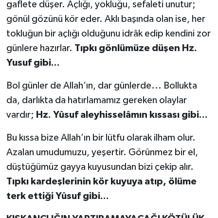
gaflete düşer. Açlığı, yokluğu, sefaleti unutur;
gönül gözünü kör eder. Aklı başında olan ise, her
tokluğun bir açlığı olduğunu idrâk edip kendini zor
günlere hazırlar.
Tıpkı gönlümüze düşen Hz.
Yusuf gibi...
Bol günler de Allah’ın, dar günlerde... Bollukta
da, darlıkta da hatırlamamız gereken olaylar
vardır;
Hz. Yûsuf aleyhisselâmın kıssası gibi...
Bu kıssa bize Allah’ın bir lütfu olarak ilham olur.
Azalan umudumuzu, yeşertir. Görünmez bir el,
düştüğümüz gayya kuyusundan bizi çekip alır.
Tıpkı kardeşlerinin kör kuyuya atıp, ölüme
terk ettiği Yûsuf gibi...