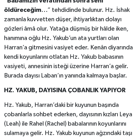
“
Babamızın vefatından sonra seni
öldüreceğim
...” tehdidinde bulunur. Hz. İshak
zamanla kuvvetten düşer, ihtiyarlıktan dolayı
gözleri âmâ olur. Yatağa düşmüş bir hâlde iken,
hanımına oğlu Hz. Yakub’un ata yurtları olan
Harran’a gitmesini vasiyet eder. Kenân diyarında
kendi koyunlarını otlatan Hz. Yakub babasının
vasiyeti, annesinin isteği üzerine Harran’a gelir.
Burada dayısı Laban’ın yanında kalmaya başlar.
HZ. YAKUB, DAYISINA ÇOBANLIK YAPIYOR
Hz. Yakub, Harran’daki bir kuyunun başında
çobanlarla sohbet ederken, dayısının kızları Leya
(Leah) ile Rahel (Rachel) babalarının koyunlarını
sulamaya gelir. Hz. Yakub kuyunun ağzındaki taşı