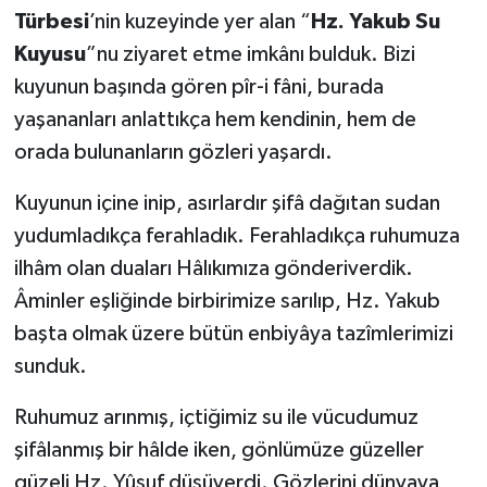
Türbesi
’nin kuzeyinde yer alan “
Hz. Yakub Su
Kuyusu
”nu ziyaret etme imkânı bulduk. Bizi
kuyunun başında gören pîr-i fâni, burada
yaşananları anlattıkça hem kendinin, hem de
orada bulunanların gözleri yaşardı.
Kuyunun içine inip, asırlardır şifâ dağıtan sudan
yudumladıkça ferahladık. Ferahladıkça ruhumuza
ilhâm olan duaları Hâlıkımıza gönderiverdik.
Âminler eşliğinde birbirimize sarılıp, Hz. Yakub
başta olmak üzere bütün enbiyâya tazîmlerimizi
sunduk.
Ruhumuz arınmış, içtiğimiz su ile vücudumuz
şifâlanmış bir hâlde iken, gönlümüze güzeller
güzeli Hz. Yûsuf düşüverdi. Gözlerini dünyaya