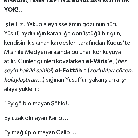
KISKANÇLIĞIN YAPTIRAMAYACAĞI KÖTÜLÜK
YOK!..
İşte Hz. Yakub aleyhisselâmın gözünün nûru
Yûsuf, aydınlığın karanlığa dönüştüğü bir gün,
kendisini kıskanan kardeşleri tarafından Kudüs’te
Mısır ile Medyen arasında bulunan kör kuyuya
atılır. Günler günleri kovalarken
el-Vâris
’e, (
her
şeyin hakiki sahibi
)
el-Fettâh
’a (
zorlukları çözen,
kolaylaştıran...
) sığınan Yusuf’un yakarışları arş-ı
âlâya yüklelir:
“Ey gâib olmayan Şâhid!..
Ey uzak olmayan Karîb!..
Ey mağlûp olmayan Galip!..