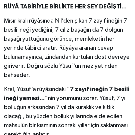
RÜYÂ TABİRİYLE BİRLİKTE HER ŞEY DEĞİŞTİ...
Mısır kralı rüyâsında Nil’den çıkan 7 zayıf ineğin 7
besili ineği yediğini, 7 cılız başağın da 7 dolgun
başağı yuttuğunu görünce, memleketin her
yerinde tâbirci aratır. Rüyâya aranan cevap
bulunamayınca, zindandan kurtulan dost devreye
giriverir. Doğru sözlü Yûsuf’un meziyetinden
bahseder.
Kral, Yûsuf’a rüyâsındaki “
7 zayıf ineğin 7 besili
ineği yemesi...
”nin yorumunu sorar. Yûsuf, 7 yıl
bolluğun arkasından 7 yıl da kuraklık ve kıtlık
olacağı, bu yüzden bolluk yıllarında elde edilen
mahsulün bir kısmının sonraki yıllar için saklanması
gerektiğini anlatır.