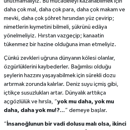
unutmamalıyız. Bu mücadeleyi kazanabilmek için
daha çok mal, daha çok para, daha çok makam ve
mevki, daha çok şöhret hırsından yüz çevirip;
nimetlerin kıymetini bilmeli, şükrünü edâya
yönelmeliyiz. Hırstan vazgeçip; kanaatin
tükenmez bir hazine olduğuna iman etmeliyiz.
Çünkü zevkleri uğruna dünyanın kölesi olanlar,
özgürlüklerini kaybederler. Bağımlısı olduğu
şeylerin hazzını yaşayabilmek için sürekli dozu
artırmak zorunda kalırlar. Deniz suyu içmiş gibi,
içtikçe susuzlukları artar. Dünyalık arttıkça
açgözlülük ve hırsla, “
yok mu daha, yok mu
daha, daha yok mu!?...
” demeye başlar.
“
İnsanoğlunun bir vadi dolusu malı olsa, ikinci