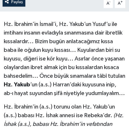
Paylaş
-
+
A
A
ÖZEL HABER
Hz. İbrahim’in İsmail’i, Hz. Yakub’un Yusuf’u ile
SAĞLIK
imtihanı insanın evladıyla sınanmasına dair ibretlik
SPOR
kıssalardır... Bizim bugün anlatacağımız kıssa
baba ile oğulun kuyu kıssası... Kuyulardan biri su
TARİH
kuyusu, diğeri ise kör kuyu... Asırlar önce yaşanan
olaylardan ibret almak için bu kıssalardan kısaca
TASAVVUF
bahsedelim... Önce büyük sınamalara tâbî tutulan
YAŞAM VE ÇEVRE
Hz. Yakub
’un (a.s.) Harran’daki kuyusuna inip,
ab-ı hayat suyundan şifâ niyetiyle yudumlayalım...
Hz. İbrahim’in (a.s.) torunu olan Hz. Yakub’un
(a.s.) babası Hz. İshak annesi ise Rebeka’dır.
(Hz.
İshak (a.s.), babası Hz. İbrahim’in vefatından