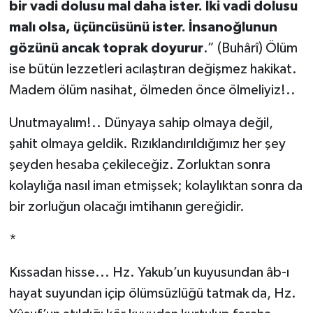
bir vadi dolusu mal daha ister. İki vadi dolusu
malı olsa, üçüncüsünü ister. İnsanoğlunun
gözünü ancak toprak doyurur
.” (Buhârî) Ölüm
ise bütün lezzetleri acılaştıran değişmez hakikat.
Madem ölüm nasihat, ölmeden önce ölmeliyiz!..
Unutmayalım!.. Dünyaya sahip olmaya değil,
şahit olmaya geldik. Rızıklandırıldığımız her şey
şeyden hesaba çekileceğiz. Zorluktan sonra
kolaylığa nasıl iman etmişsek; kolaylıktan sonra da
bir zorluğun olacağı imtihanın gereğidir.
*
Kıssadan hisse... Hz. Yakub’un kuyusundan âb-ı
hayat suyundan içip ölümsüzlüğü tatmak da, Hz.