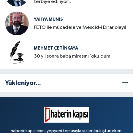
terbiye ediliyor...
YAHYA MUNIS
FETO ile mücadele ve Mescid-i Dırar olayı!
MEHMET ÇETINKAYA
30 yıl sonra baba mirasını ‘oku’dum
Yükleniyor...
haberinkapisicom, yepyeni temasıyla sizleri buluştururken,