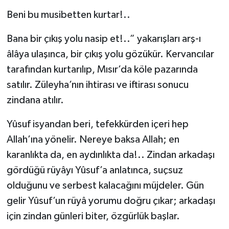
Beni bu musibetten kurtar!..
Bana bir çıkış yolu nasip et!..” yakarışları arş-ı
âlâya ulaşınca, bir çıkış yolu gözükür. Kervancılar
tarafından kurtarılıp, Mısır’da köle pazarında
satılır. Züleyha’nın ihtirası ve iftirası sonucu
zindana atılır.
Yûsuf isyandan beri, tefekkürden içeri hep
Allah’ına yönelir. Nereye baksa Allah; en
karanlıkta da, en aydınlıkta da!.. Zindan arkadaşı
gördüğü rüyâyı Yûsuf’a anlatınca, suçsuz
olduğunu ve serbest kalacağını müjdeler. Gün
gelir Yûsuf’un rüyâ yorumu doğru çıkar; arkadaşı
için zindan günleri biter, özgürlük başlar.