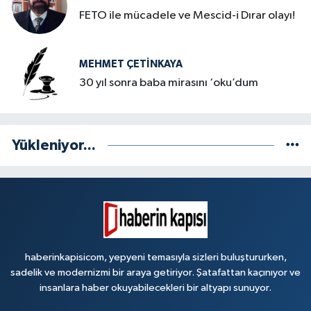
FETO ile mücadele ve Mescid-i Dırar olayı!
MEHMET ÇETINKAYA
30 yıl sonra baba mirasını ‘oku’dum
Yükleniyor...
haberinkapisicom, yepyeni temasıyla sizleri buluştururken,
sadelik ve modernizmi bir araya getiriyor. Şatafattan kaçınıyor ve
insanlara haber okuyabilecekleri bir altyapı sunuyor.