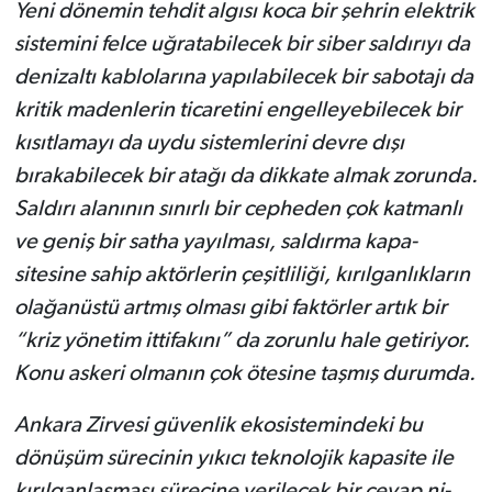
Yeni dönemin tehdit algısı koca bir şehrin elektrik
siste­mini felce uğratabilecek bir si­ber saldırıyı da
denizaltı kab­lolarına yapılabilecek bir sa­botajı da
kritik madenlerin ticaretini engelleyebilecek bir
kısıtlamayı da uydu sistemle­rini devre dışı
bırakabilecek bir atağı da dikkate almak zorunda.
Saldırı alanının sınırlı bir cep­heden çok katmanlı
ve geniş bir satha yayılması, saldırma kapa­
sitesine sahip aktörlerin çeşit­liliği, kırılganlıkların
olağanüs­tü artmış olması gibi faktörler artık bir
“kriz yönetim ittifa­kını” da zorunlu hale getiriyor.
Konu askeri olmanın çok ötesi­ne taşmış durumda.
Ankara Zirvesi güvenlik ekosistemindeki bu
dönüşüm sürecinin yıkıcı teknolojik ka­pasite ile
kırılganlaşması sü­recine verilecek bir cevap ni­