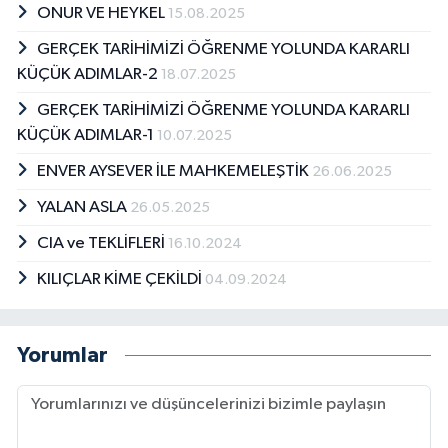
getirmeye çalışıyorum. Samandıra İlim ve Sanat
ONUR VE HEYKEL
15.08.2025
Vakfı, MAZLUMDER, ASDER, ASSAM bilfiil
içinde bulunduğum vakıf ve derneklerdir.
GERÇEK TARİHİMİZİ ÖĞRENME YOLUNDA KARARLI
Halen Emin Şirketler Grubunda danışman
KÜÇÜK ADIMLAR-2
18.07.2025
olarak profesyonel hizmet vermekteyim.
GERÇEK TARİHİMİZİ ÖĞRENME YOLUNDA KARARLI
KÜÇÜK ADIMLAR-1
10.07.2025
ENVER AYSEVER İLE MAHKEMELEŞTİK
26.06.2025
YALAN ASLA
26.05.2025
CIA ve TEKLİFLERİ
16.10.2024
KILIÇLAR KİME ÇEKİLDİ
04.09.2024
Yorumlar