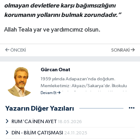
olmayan devletlere karşı bağımsızlığını
korumanın yollarını bulmak zorundadır.”
Allah Teala yar ve yardımcımız olsun.
ÖNCEKI
SONRAKI
Gürcan Onat
1959 yılında Adapazarı’nda doğdum.
Memleketimiz: Akyazı/Sakarya’dır. İlkokulu
Adapazarı’nda, Ortaokul ve Liseyi Konya’da
Devam Et
bitirdim. 1981 yılında Hava Harp Okulundan
Teğmen rütbesiyle mezun oldum. 28 Şubat
Yazarın Diğer Yazıları
sürecinde 1999 yılında Binbaşı rütbesinde iken
emekli olarak Hava Kuvvetlerinden ayrıldım.
RUM'CA İNEN AYET
18.05.2026
Emekli olduğum günden itibaren sivil toplum
DİN - BİLİM ÇATIŞMASI
24.11.2025
kuruluşlarında sosyal sorumluluğumu yerine