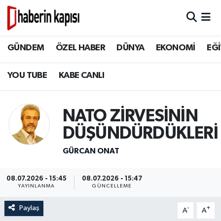
BİLİM TEKNOLOJİ
GÜNDEM
Hava Durumu
GÜNDEM
ÖZEL HABER
DÜNYA
EKONOMİ
EĞİ
DÜNYA
ÖZEL HABER
Trafik Durumu
YOU TUBE
KABE CANLI
EĞİTİM
DÜNYA
Süper Lig Puan Durumu ve Fikstür
NATO ZİRVESİNİN
EKONOMİ
EKONOMİ
Tüm Manşetler
DÜŞÜNDÜRDÜKLERİ
GÜNDEM
EĞİTİM
Son Dakika Haberleri
GÜRCAN ONAT
HİKAYELER
TASAVVUF
Haber Arşivi
08.07.2026 - 15:45
08.07.2026 - 15:47
YAYINLANMA
GÜNCELLEME
İSLAM VE KÜLTÜR
İSLAM VE KÜLTÜR
Paylaş
-
+
A
A
KADIN AİLE