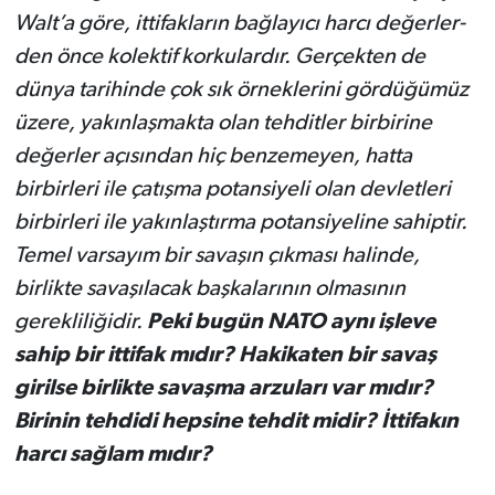
Walt’a göre, ittifak­ların bağlayıcı harcı değerler­
den önce kolektif korkulardır. Gerçekten de
dünya tarihinde çok sık örneklerini gördüğü­müz
üzere, yakınlaşmakta olan tehditler birbirine
değerler açı­sından hiç benzemeyen, hat­ta
birbirleri ile çatışma potan­siyeli olan devletleri
birbirleri ile yakınlaştırma potansiyeline sahiptir.
Temel varsayım bir sa­vaşın çıkması halinde,
birlikte savaşılacak başkalarının olma­sının
gerekliliğidir.
Peki bugün NATO aynı işleve
sahip bir itti­fak mıdır? Hakikaten bir savaş
girilse birlikte savaşma arzuları var mıdır?
Birinin tehdidi hep­sine tehdit midir? İttifakın
har­cı sağlam mıdır?