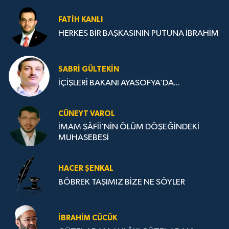
FATIH KANLI
HERKES BİR BAŞKASININ PUTUNA İBRAHİM
SABRI GÜLTEKIN
İÇİŞLERİ BAKANI AYASOFYA’DA...
CÜNEYT VAROL
İMAM ŞÂFİİ’NİN ÖLÜM DÖŞEĞİNDEKİ
MUHASEBESİ
HACER ŞENKAL
BÖBREK TAŞIMIZ BİZE NE SÖYLER
İBRAHIM CÜCÜK