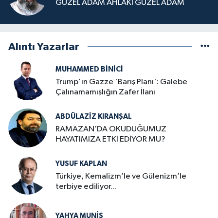
GÜZEL ADAM AHLÂKI GÜZEL ADAM
Alıntı Yazarlar
MUHAMMED BINICI
Trump'ın Gazze 'Barış Planı': Galebe
Çalınamamışlığın Zafer İlanı
ABDÜLAZIZ KIRANŞAL
RAMAZAN’DA OKUDUĞUMUZ
HAYATIMIZA ETKİ EDİYOR MU?
YUSUF KAPLAN
Türkiye, Kemalizm’le ve Gülenizm’le
terbiye ediliyor...
YAHYA MUNIS