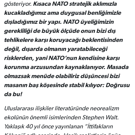
gösteriyor.
Kısaca NATO stra­tejik aklımızla
kucakladığımız ama duygusal benliğimizle
dış­ladığımız bir yapı. NATO üye­liğimizin
gerekliliği de büyük ölçüde onun bizi dış
tehlikele­re karşı koruyacağı beklenti­sinden
değil, dışarda olmanın yaratabileceği
risklerden, ya­ni NATO’nun kendisine karşı
korunma arzusundan kaynak­lanıyor. Masada
olmazsak me­nüde olabiliriz düşüncesi bizi
masanın baş köşesinde stabil kılıyor: Doğrusu
da bu!
Uluslararası ilişkiler litera­türünde neorealizm
ekolünün önemli isimlerinden Stephen Walt.
Yaklaşık 40 yıl önce ya­yınlanan “İttifakların