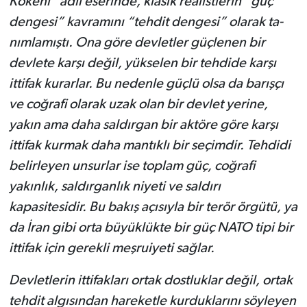
Kökeni” adlı eserinde, klasik realist­lerin “güç
dengesi” kavramı­nı “tehdit dengesi” olarak ta­
nımlamıştı. Ona göre devletler güçlenen bir
devlete karşı de­ğil, yükselen bir tehdide kar­şı
ittifak kurarlar. Bu nedenle güçlü olsa da barışçı
ve coğra­fi olarak uzak olan bir devlet yerine,
yakın ama daha saldır­gan bir aktöre göre karşı
ittifak kurmak daha mantıklı bir se­çimdir. Tehdidi
belirleyen un­surlar ise toplam güç, coğrafi
yakınlık, saldırganlık niyeti ve saldırı
kapasitesidir. Bu bakış açısıyla bir terör örgütü, ya
da İran gibi orta büyüklükte bir güç NATO tipi bir
ittifak için gerekli meşruiyeti sağlar.
Devletlerin ittifakları ortak dostluklar değil, ortak
tehdit al­gısından hareketle kurdukları­nı söyleyen