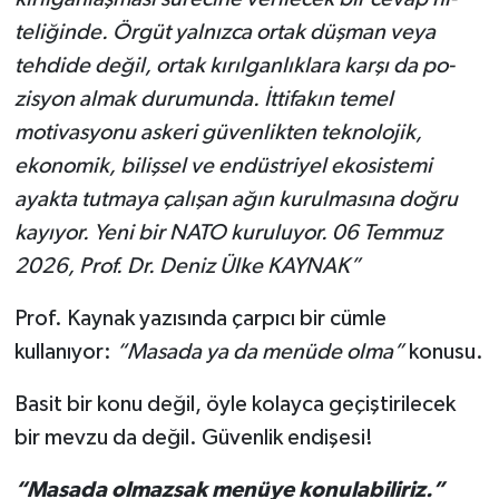
teliğinde. Örgüt yalnızca ortak düşman veya
tehdide değil, or­tak kırılganlıklara karşı da po­
zisyon almak durumunda. İt­tifakın temel
motivasyonu as­keri güvenlikten teknolojik,
ekonomik, bilişsel ve endüstri­yel ekosistemi
ayakta tutmaya çalışan ağın kurulmasına doğ­ru
kayıyor. Yeni bir NATO ku­ruluyor. 06 Temmuz
2026, Prof. Dr. Deniz Ülke KAYNAK”
Prof. Kaynak yazısında çarpıcı bir cümle
kullanıyor:
“Masada ya da menüde olma”
konusu.
Basit bir konu değil, öyle kolayca geçiştirilecek
bir mevzu da değil. Güvenlik endişesi!
“Masada olmazsak menüye konulabiliriz.”