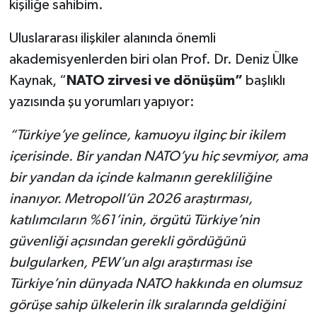
kişiliğe sahibim.
Uluslararası ilişkiler alanında önemli
akademisyenlerden biri olan Prof. Dr. Deniz Ülke
Kaynak, “
NATO zirvesi ve dönüşüm”
başlıklı
yazısında şu yorumları yapıyor:
“Türkiye’ye gelince, kamuoyu ilginç bir ikilem
içerisinde. Bir yandan NATO’yu hiç sevmiyor, ama
bir yandan da içinde kal­manın gerekliliğine
inanıyor. Metropoll’ün 2026 araştır­ması,
katılımcıların %61’inin, örgütü Türkiye’nin
güvenli­ği açısından gerekli gördüğü­nü
bulgularken, PEW’un al­gı araştırması ise
Türkiye’nin dünyada NATO hakkında en olumsuz
görüşe sahip ülke­lerin ilk sıralarında geldiğini