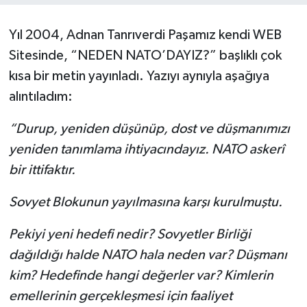
ÖZEL HABER
Yıl 2004, Adnan Tanrıverdi Paşamız kendi WEB
Sitesinde, “NEDEN NATO’DAYIZ?” başlıklı çok
SAĞLIK
kısa bir metin yayınladı. Yazıyı aynıyla aşağıya
SPOR
alıntıladım:
“Durup, yeniden düşünüp, dost ve düşmanımızı
TARİH
yeniden tanımlama ihtiyacındayız. NATO askerî
TASAVVUF
bir ittifaktır.
YAŞAM VE ÇEVRE
Sovyet Blokunun yayılmasına karşı kurulmuştu.
Pekiyi yeni hedefi nedir? Sovyetler Birliği
dağıldığı halde NATO hala neden var? Düşmanı
kim? Hedefinde hangi değerler var? Kimlerin
emellerinin gerçekleşmesi için faaliyet