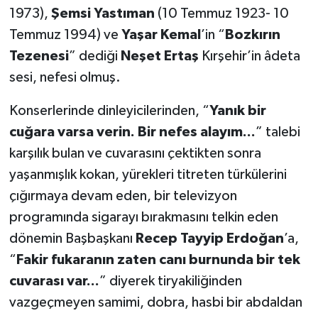
1973),
Şemsi Yastıman
(10 Temmuz 1923- 10
Temmuz 1994) ve
Yaşar Kemal
’in “
Bozkırın
Tezenesi
” dediği
Neşet Ertaş
Kırşehir’in âdeta
sesi, nefesi olmuş.
Konserlerinde dinleyicilerinden, “
Yanık bir
cuğara varsa verin. Bir nefes alayım...
” talebi
karşılık bulan ve cuvarasını çektikten sonra
yaşanmışlık kokan, yürekleri titreten türkülerini
çığırmaya devam eden, bir televizyon
programında sigarayı bırakmasını telkin eden
dönemin Başbaşkanı
Recep Tayyip Erdoğan
’a,
“
Fakir fukaranın zaten canı burnunda bir tek
cuvarası var...
” diyerek tiryakiliğinden
vazgeçmeyen samimi, dobra, hasbi bir abdaldan