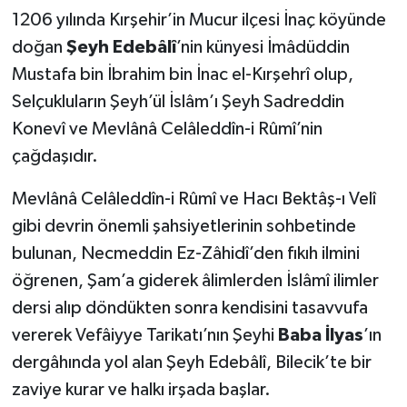
1206 yılında Kırşehir’in Mucur ilçesi İnaç köyünde
doğan
Şeyh Edebâlî
’nin künyesi İmâdüddin
Mustafa bin İbrahim bin İnac el-Kırşehrî olup,
Selçukluların Şeyh’ül İslâm’ı Şeyh Sadreddin
Konevî ve Mevlânâ Celâleddîn-i Rûmî’nin
çağdaşıdır.
Mevlânâ Celâleddîn-i Rûmî ve Hacı Bektâş-ı Velî
gibi devrin önemli şahsiyetlerinin sohbetinde
bulunan, Necmeddin Ez-Zâhidî’den fıkıh ilmini
öğrenen, Şam’a giderek âlimlerden İslâmî ilimler
dersi alıp döndükten sonra kendisini tasavvufa
vererek Vefâiyye Tarikatı’nın Şeyhi
Baba İlyas
’ın
dergâhında yol alan Şeyh Edebâlî, Bilecik’te bir
zaviye kurar ve halkı irşada başlar.