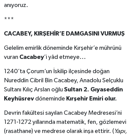
anıyoruz.
***
CACABEY, KIRŞEHİR’E DAMGASINI VURMUŞ
Gelelim emirlik döneminde Kırşehir’e mührünü
vuran
Cacabey
’i yâd etmeye...
1240’ta Çorum’un İskilip ilçesinde doğan
Nureddin Cibril Bin Cacabey, Anadolu Selçuklu
Sultanı Kılıç Arslan oğlu
Sultan 2. Gıyaseddin
Keyhüsrev
döneminde
Kırşehir Emiri olur.
Devrin fakültesi sayılan Cacabey Medresesi’ni
1271-1272 yıllarında matematik, fen, gözlemevi
(rasathane) ve medrese olarak inşa ettirir. (
Yapı,