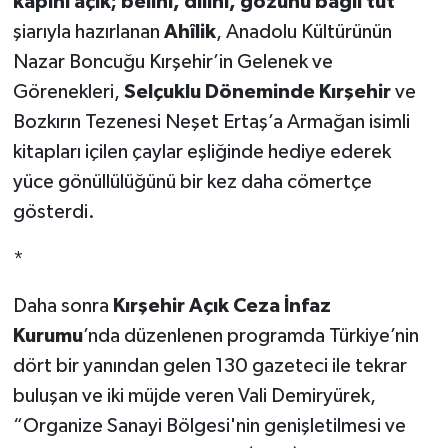
kapını açık; belini, dilini, gözünü bağlı tut
”
şiarıyla hazırlanan
Ahîlik
, Anadolu Kültürünün
Nazar Boncuğu Kırşehir’in Gelenek ve
Görenekleri,
Selçuklu Döneminde Kırşehi
r
ve
Bozkırın Tezenesi Neşet Ertaş’a Armağan isimli
kitapları içilen çaylar eşliğinde hediye ederek
yüce gönüllülüğünü bir kez daha cömertçe
gösterdi.
*
Daha sonra
Kırşehir Açık Ceza İnfaz
Kurumu
’nda düzenlenen programda Türkiye’nin
dört bir yanından gelen 130 gazeteci ile tekrar
buluşan ve iki müjde veren Vali Demiryürek,
“Organize Sanayi Bölgesi'nin genişletilmesi ve