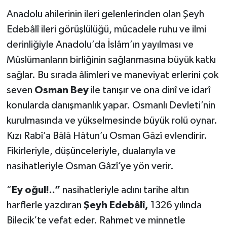
Anadolu ahilerinin ileri gelenlerinden olan Şeyh
Edebâlî ileri görüşlülüğü, mücadele ruhu ve ilmi
derinliğiyle Anadolu’da İslâm’ın yayılması ve
Müslümanların birliğinin sağlanmasına büyük katkı
sağlar. Bu sırada âlimleri ve maneviyat erlerini çok
seven
Osman Bey
ile tanışır ve ona dinî ve idarî
konularda danışmanlık yapar. Osmanlı Devleti’nin
kurulmasında ve yükselmesinde büyük rolü oynar.
Kızı Rabî’a Bâlâ Hâtun’u Osman Gâzî evlendirir.
Fikirleriyle, düşünceleriyle, dualarıyla ve
nasihatleriyle Osman Gâzî’ye yön verir.
“
Ey oğul!..”
nasihatleriyle adını tarihe altın
harflerle yazdıran
Şeyh Edebâlî,
1326 yılında
Bilecik’te vefat eder. Rahmet ve minnetle