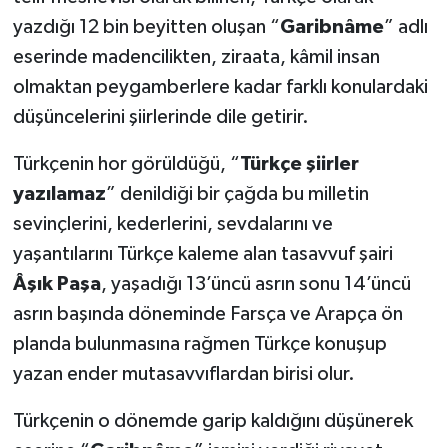
yazdığı 12 bin beyitten oluşan “
Garibnâme
” adlı
eserinde madencilikten, ziraata, kâmil insan
olmaktan peygamberlere kadar farklı konulardaki
düşüncelerini şiirlerinde dile getirir.
Türkçenin hor görüldüğü, “
Türkçe şiirler
yazılamaz
” denildiği bir çağda bu milletin
sevinçlerini, kederlerini, sevdalarını ve
yaşantılarını Türkçe kaleme alan tasavvuf şairi
Âşık Paşa
, yaşadığı 13’üncü asrın sonu 14’üncü
asrın başında döneminde Farsça ve Arapça ön
planda bulunmasına rağmen Türkçe konuşup
yazan ender mutasavvıflardan birisi olur.
Türkçenin o dönemde garip kaldığını düşünerek