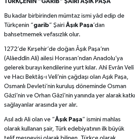
TÜRKÇENİN “GARİB” ŞAİRİ ÂŞIK PAŞA
Bu kadar birbirinden mümtaz ismi yâd edip de
Türkçenin “
garib
” Şairi
Âşık Paşa
’dan
bahsetmemek vefasızlık olur.
1272’de Kırşehir’de doğan Âşık Paşa’nın
(Alâeddîn Ali) ailesi Horasan’ndan Anadolu’ya
gelerek burayı kendilerine yurt kılar. Ahî Evrân Velî
ve Hacı Bektâş-ı Velî’nin çağdaşı olan Aşık Paşa,
Osmanlı Devleti’nin kuruluş döneminde Osman
Gâzî’nin ve Orhan Gâzî’nin yanında yer alarak katkı
sağlayanlar arasında yer alır.
Asıl adı Ali olan ve “
Âşık Paşa
” ismini mahlas
olarak kullanan şair, Türk edebiyatının ilk büyük
telif mesnevisi olarak bilinen, Türkçe olarak