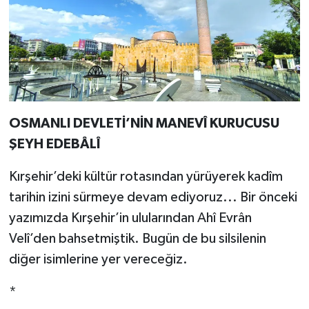
OSMANLI DEVLETİ’NİN MANEVÎ KURUCUSU
ŞEYH EDEBÂLÎ
Kırşehir’deki kültür rotasından yürüyerek kadîm
tarihin izini sürmeye devam ediyoruz... Bir önceki
yazımızda Kırşehir’in ulularından Ahî Evrân
Velî’den bahsetmiştik. Bugün de bu silsilenin
diğer isimlerine yer vereceğiz.
*