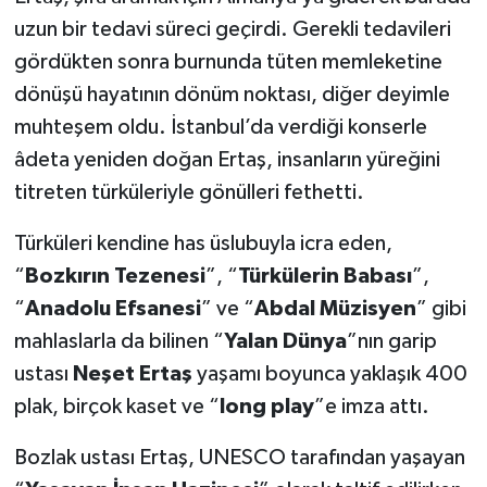
uzun bir tedavi süreci geçirdi. Gerekli tedavileri
gördükten sonra burnunda tüten memleketine
dönüşü hayatının dönüm noktası, diğer deyimle
muhteşem oldu. İstanbul’da verdiği konserle
âdeta yeniden doğan Ertaş, insanların yüreğini
titreten türküleriyle gönülleri fethetti.
Türküleri kendine has üslubuyla icra eden,
“
Bozkırın Tezenesi
”, “
Türkülerin Babası
”,
“
Anadolu Efsanesi
” ve “
Abdal Müzisyen
” gibi
mahlaslarla da bilinen “
Yalan Dünya
”nın garip
ustası
Neşet Ertaş
yaşamı boyunca yaklaşık 400
plak, birçok kaset ve “
long play
”e imza attı.
Bozlak ustası Ertaş, UNESCO tarafından yaşayan