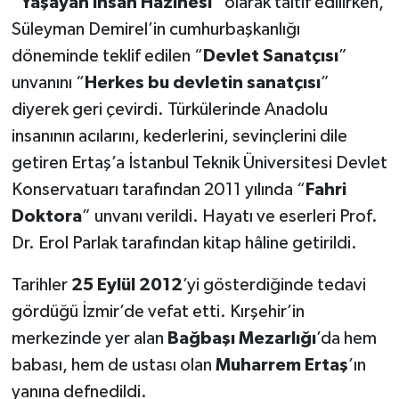
“
Yaşayan İnsan Hazinesi
” olarak taltif edilirken,
Süleyman Demirel’in cumhurbaşkanlığı
döneminde teklif edilen “
Devlet Sanatçısı
”
unvanını “
Herkes bu devletin sanatçısı
”
diyerek geri çevirdi. Türkülerinde Anadolu
insanının acılarını, kederlerini, sevinçlerini dile
getiren Ertaş’a İstanbul Teknik Üniversitesi Devlet
Konservatuarı tarafından 2011 yılında “
Fahri
Doktora
” unvanı verildi. Hayatı ve eserleri Prof.
Dr. Erol Parlak tarafından kitap hâline getirildi.
Tarihler
25 Eylül 2012
’yi gösterdiğinde tedavi
gördüğü İzmir’de vefat etti. Kırşehir’in
merkezinde yer alan
Bağbaşı Mezarlığı
’da hem
babası, hem de ustası olan
Muharrem Ertaş
’ın
yanına defnedildi.