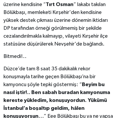
üzerine kendisine “
Tırt Osman
” lakabı takılan
Bölükbaşı, memleketi Kırşehir'den kendisine
yüksek destek çıkması üzerine dönemin iktidarı
DP tarafından örneği görülmemiş bir şekilde
cezalandırılmakla kalmayıp, vilayeti Kırşehir ilçe
statüsüne düşürülerek Nevşehir'de bağlandı.
Bitmedi!..
Düzce’de tam 8 saat 35 dakikalık rekor
konuşmayla tarihe geçen Bölükbaşı’na bir
kamyoncu şöyle tepki göstermiş: “
Beyim bu
nasıl iştir!.. Ben sabah buradan kamyonuma
kereste yükledim, konuşuyordun. Yükümü
İstanbul’a boşaltıp geldim, hâlen
konuşuyorsun
...” Eee Bölükbaşı bu ya ne yapsa