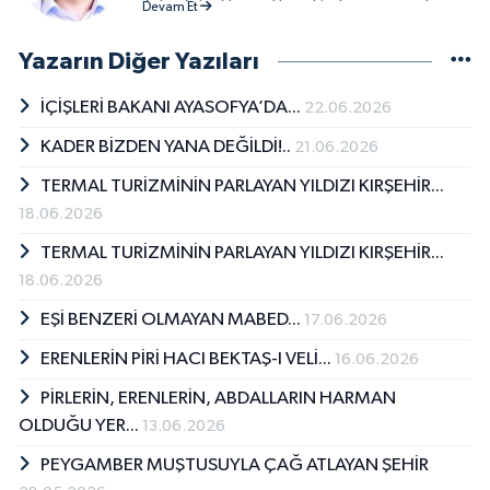
Adım Adım Hac ve Umre kitabının yazarıdır.
Devam Et
Sabri Gültekin kitapları; Beşir Kitabevi -
Yabancı Dil Kitaplar aracılığıyla kitapseverlerle
Yazarın Diğer Yazıları
buluşmuştur. Sabri Gültekin tarafından yazılan
son kitap &quot;Adım Adım Hac ve
İÇİŞLERİ BAKANI AYASOFYA’DA...
22.06.2026
Umre&quot;, Beşir Kitabevi - Yabancı Dil
KADER BİZDEN YANA DEĞİLDİ!..
21.06.2026
Kitaplar tarafından okurların beğenisine
sunulmuştur.
TERMAL TURİZMİNİN PARLAYAN YILDIZI KIRŞEHİR...
18.06.2026
TERMAL TURİZMİNİN PARLAYAN YILDIZI KIRŞEHİR...
18.06.2026
EŞİ BENZERİ OLMAYAN MABED...
17.06.2026
ERENLERİN PİRİ HACI BEKTAŞ-I VELİ...
16.06.2026
PİRLERİN, ERENLERİN, ABDALLARIN HARMAN
OLDUĞU YER...
13.06.2026
PEYGAMBER MUŞTUSUYLA ÇAĞ ATLAYAN ŞEHİR