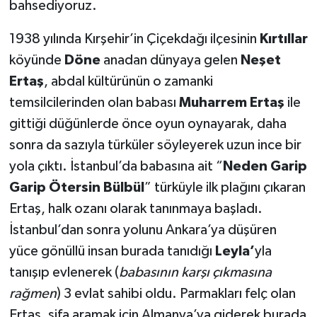
bahsediyoruz.
1938 yılında Kırşehir’in Çiçekdağı ilçesinin
Kırtıllar
köyünde
Döne
anadan dünyaya gelen
Neşet
Ertaş
, abdal kültürünün o zamanki
temsilcilerinden olan babası
Muharrem Ertaş
ile
gittiği düğünlerde önce oyun oynayarak, daha
sonra da sazıyla türküler söyleyerek uzun ince bir
yola çıktı. İstanbul’da babasına ait “
Neden Garip
Garip Ötersin Bülbül
” türküyle ilk plağını çıkaran
Ertaş, halk ozanı olarak tanınmaya başladı.
İstanbul’dan sonra yolunu Ankara’ya düşüren
yüce gönüllü insan burada tanıdığı
Leyla’
yla
tanışıp evlenerek (
babasının karşı çıkmasına
rağmen
) 3 evlat sahibi oldu. Parmakları felç olan
Ertaş, şifa aramak için Almanya’ya giderek burada