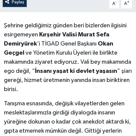
Paylaş
-
+
A
A
ÖZEL HABER
Şehrine geldiğimiz günden beri bizlerden ilgisini
SAĞLIK
esirgemeyen
Kırşehir Valisi Murat Sefa
SPOR
Demiryürek
’i TİGAD Genel Başkanı
Okan
Geçgel
ve Yönetim Kurulu Üyeleri ile birlikte
TARİH
makamında ziyaret ediyoruz. Vali bey makamında
ego değil, “
İnsanı yaşat ki devlet yaşasın
” şiarı
TASAVVUF
gereği, hizmet üretmenin yanında insan biriktiren
YAŞAM VE ÇEVRE
birisi.
Tanışma esnasında, değişik vilayetlerden gelen
meslektaşlarımızla girdiği diyalogda insanın
yüreğine dokunan o kadar çok anekdot aktardı ki,
gıpta etmemek mümkün değil. Gittiği yerlerin