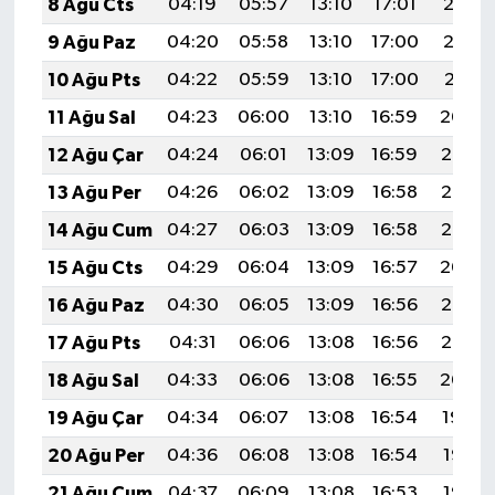
8 Ağu Cts
04:19
05:57
13:10
17:01
20:13
9 Ağu Paz
04:20
05:58
13:10
17:00
20:12
10 Ağu Pts
04:22
05:59
13:10
17:00
20:11
11 Ağu Sal
04:23
06:00
13:10
16:59
20:09
12 Ağu Çar
04:24
06:01
13:09
16:59
20:08
13 Ağu Per
04:26
06:02
13:09
16:58
20:07
14 Ağu Cum
04:27
06:03
13:09
16:58
20:06
15 Ağu Cts
04:29
06:04
13:09
16:57
20:04
16 Ağu Paz
04:30
06:05
13:09
16:56
20:03
17 Ağu Pts
04:31
06:06
13:08
16:56
20:02
18 Ağu Sal
04:33
06:06
13:08
16:55
20:00
19 Ağu Çar
04:34
06:07
13:08
16:54
19:59
20 Ağu Per
04:36
06:08
13:08
16:54
19:57
21 Ağu Cum
04:37
06:09
13:08
16:53
19:56