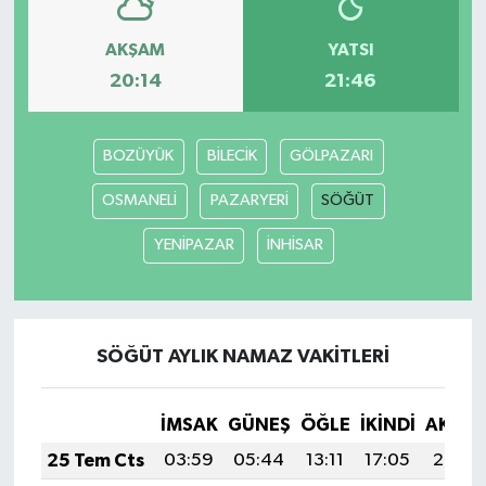
AKŞAM
YATSI
20:14
21:46
BOZÜYÜK
BİLECİK
GÖLPAZARI
OSMANELİ
PAZARYERİ
SÖĞÜT
YENİPAZAR
İNHİSAR
SÖĞÜT AYLIK NAMAZ VAKITLERI
İMSAK
GÜNEŞ
ÖĞLE
İKINDI
AKŞA
25 Tem Cts
03:59
05:44
13:11
17:05
20:28