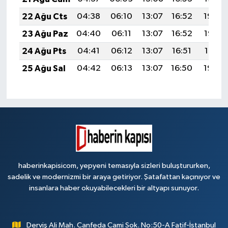
22 Ağu Cts
04:38
06:10
13:07
16:52
19:54
23 Ağu Paz
04:40
06:11
13:07
16:52
19:53
24 Ağu Pts
04:41
06:12
13:07
16:51
19:51
25 Ağu Sal
04:42
06:13
13:07
16:50
19:50
haberinkapisicom, yepyeni temasıyla sizleri buluştururken,
sadelik ve modernizmi bir araya getiriyor. Şatafattan kaçınıyor ve
insanlara haber okuyabilecekleri bir altyapı sunuyor.
Derviş Ali Mah. Canfeda Cami Sok. No:50-A Fatif-İstanbul