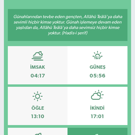
ÖZEL HABER
Günahlarından tevbe eden gençten, Allâhü Teâlâ'ya daha
sevimli hiçbir kimse yoktur. Günah işlemeye devam eden
SAĞLIK
yaşlıdan da, Allâhü Teâlâ'ya daha sevimsiz hiçbir kimse
yoktur. (Hadis-i şerif)
SPOR
TARİH
İMSAK
GÜNEŞ
TASAVVUF
04:17
05:56
YAŞAM VE ÇEVRE
ÖĞLE
İKINDI
13:10
17:01