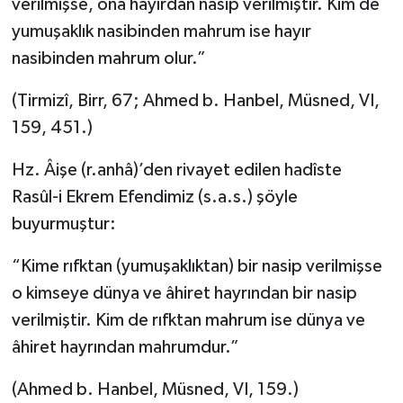
verilmişse, ona hayırdan nasip verilmiştir. Kim de
yumuşaklık nasibinden mahrum ise hayır
nasibinden mahrum olur.”
(Tirmizî, Birr, 67; Ahmed b. Hanbel, Müsned, VI,
159, 451.)
Hz. Âişe (r.anhâ)’den rivayet edilen hadîste
Rasûl-i Ekrem Efendimiz (s.a.s.) şöyle
buyurmuştur:
“Kime rıfktan (yumuşaklıktan) bir nasip verilmişse
o kimseye dünya ve âhiret hayrından bir nasip
verilmiştir. Kim de rıfktan mahrum ise dünya ve
âhiret hayrından mahrumdur.”
(Ahmed b. Hanbel, Müsned, VI, 159.)