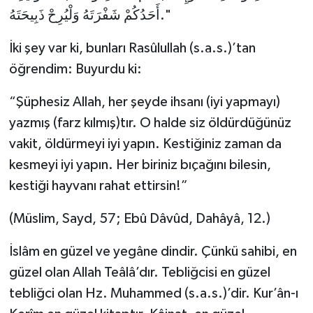
أَحَدُكُمْ شَفْرَتَهُ وَلْيُرِحْ ذَبِيحَتَهُ."
İki şey var ki, bunları Rasûlullah (s.a.s.)’tan
öğrendim: Buyurdu ki:
“Şüphesiz Allah, her şeyde ihsanı (iyi yapmayı)
yazmış (farz kılmış)tır. O halde siz öldürdüğünüz
vakit, öldürmeyi iyi yapın. Kestiğiniz zaman da
kesmeyi iyi yapın. Her biriniz bıçağını bilesin,
kestiği hayvanı rahat ettirsin!”
(Müslim, Sayd, 57; Ebû Dâvûd, Dahâyâ, 12.)
İslâm en güzel ve yegâne dindir. Çünkü sahibi, en
güzel olan Allah Teâlâ’dır. Tebliğcisi en güzel
tebliğci olan Hz. Muhammed (s.a.s.)’dir. Kur’ân-ı