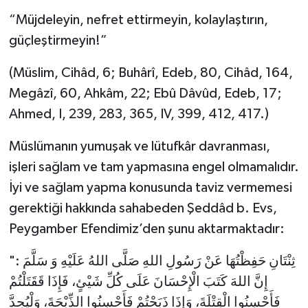
“Müjdeleyin, nefret ettirmeyin, kolaylaştırın,
güçleştirmeyin!”
(Müslim, Cihâd, 6; Buhârî, Edeb, 80, Cihâd, 164,
Megâzî, 60, Ahkâm, 22; Ebû Dâvûd, Edeb, 17;
Ahmed, I, 239, 283, 365, IV, 399, 412, 417.)
Müslümanın yumuşak ve lütufkâr davranması,
işleri sağlam ve tam yapmasına engel olmamalıdır.
İyi ve sağlam yapma konusunda taviz vermemesi
gerektiği hakkında sahabeden Şeddâd b. Evs,
Peygamber Efendimiz’den şunu aktarmaktadır:
ثِنْتَانِ حَفِظْتُهَا عَنْ رَسُولِ اللهِ صَلَّى اللهُ عَلَيْهِ وَ سَلَّمَ :"
إِنَّ اللهَ كَتَبَ الْإِحْسَانَ عَلَى كُلِّ شَيْئٍ، فَإِذَا قَقَتَلْتُمْ
فَأَحْسِنُوا الْقِتْلَةَ، وَإِذَا ذَبَحْتُمْ فَأَحْسِنُوا الذِّبْحَةَ، وَلْيُحِدَّ