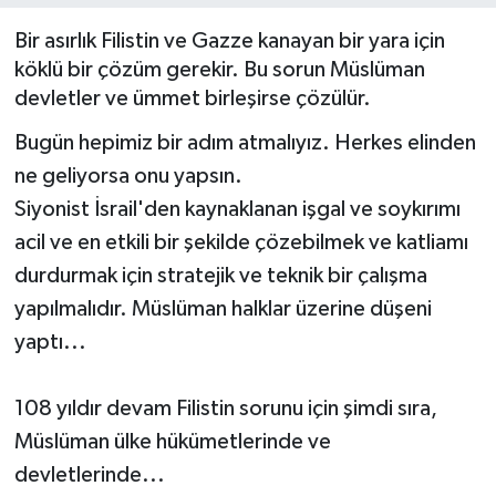
Bir asırlık Filistin ve Gazze kanayan bir yara için
ÖZEL HABER
köklü bir çözüm gerekir. Bu sorun Müslüman
SAĞLIK
devletler ve ümmet birleşirse çözülür.
Bugün hepimiz bir adım atmalıyız. Herkes elinden
SPOR
ne geliyorsa onu yapsın.
Siyonist İsrail'den kaynaklanan işgal ve soykırımı
TARİH
acil ve en etkili bir şekilde çözebilmek ve katliamı
TASAVVUF
durdurmak için stratejik ve teknik bir çalışma
yapılmalıdır. Müslüman halklar üzerine düşeni
YAŞAM VE ÇEVRE
yaptı...
108 yıldır devam Filistin sorunu için şimdi sıra,
Müslüman ülke hükümetlerinde ve
devletlerinde...