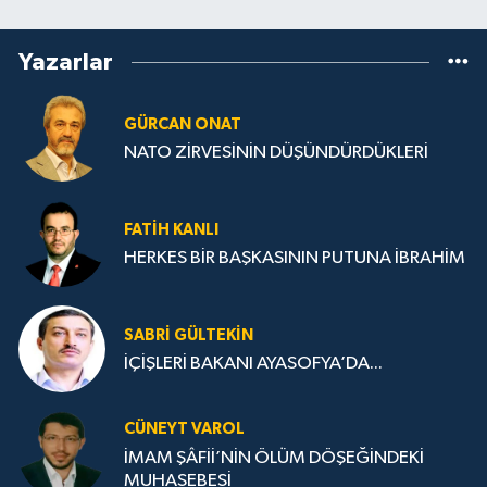
Yazarlar
GÜRCAN ONAT
NATO ZİRVESİNİN DÜŞÜNDÜRDÜKLERİ
FATIH KANLI
HERKES BİR BAŞKASININ PUTUNA İBRAHİM
SABRI GÜLTEKIN
İÇİŞLERİ BAKANI AYASOFYA’DA...
CÜNEYT VAROL
İMAM ŞÂFİİ’NİN ÖLÜM DÖŞEĞİNDEKİ
MUHASEBESİ