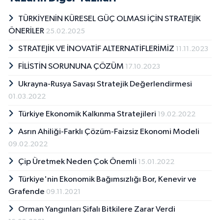
TÜRKİYENİN KÜRESEL GÜÇ OLMASI İÇİN STRATEJİK
ÖNERİLER
25.02.2025
STRATEJİK VE İNOVATİF ALTERNATİFLERİMİZ
11.11.2023
FİLİSTİN SORUNUNA ÇÖZÜM
17.10.2023
Ukrayna-Rusya Savaşı Stratejik Değerlendirmesi
01.03.2022
Türkiye Ekonomik Kalkınma Stratejileri
19.02.2022
Asrın Ahiliği-Farklı Çözüm-Faizsiz Ekonomi Modeli
09.02.2022
Çip Üretmek Neden Çok Önemli
15.01.2022
Türkiye'nin Ekonomik Bağımsızlığı Bor, Kenevir ve
Grafende
09.11.2021
Orman Yangınları Şifalı Bitkilere Zarar Verdi