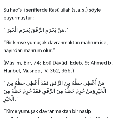
Şu hadîs-i şerîflerde Rasûlullah (s.a.s.) şöyle
buyurmuştur:
" مَنْ يُحْرَمِ الرِّفْقَ يُحْرَمِ الْخَيْرَ."
“Bir kimse yumuşak davranmaktan mahrum ise,
hayırdan mahrum olur.”
(Müslim, Birr, 74; Ebû Dâvûd, Edeb, 9; Ahmed b.
Hanbel, Müsned, IV, 362, 366.)
" مَنْ أُعْطِىَ حَظَّهُ مِنَ الرِّفْقِ فَقَدْ أُعْطِىَ حَظَّهُ مِنَ
الْخَيْرِوَمَنْ حُرِمَ حَظَّهُ مِنَ الرِّفْقِ فَقَدْ حُرِمَ حَظَّهُ مِنَ
الْخَيْرِ."
“Kime yumuşak davranmaktan bir nasip