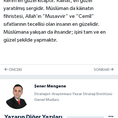
Kerîm en güzel kitaptır. Kâinat, en güzel
yaratılmış sergidir. Müslüman da kâinatın
fihristesi, Allah’ın “Musavvir” ve “Cemîl”
sıfatlarının tecellisi olan insanın en güzelidir.
Müslümana yakışan da ihsandır; işini tam ve en
güzel şekilde yapmaktır.
ÖNCEKI
SONRAKI
Şener Mengene
Stratejist-Araştırmacı-Yazar Strateji Enstitüsü
Genel Müdürü
Yazarın Diğer Yazıları