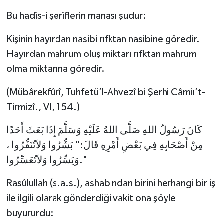
Bu hadîs-i şerîflerin manası şudur:
Kişinin hayırdan nasibi rıfktan nasibine göredir.
Hayırdan mahrum oluş miktarı rıfktan mahrum
olma miktarına göredir.
(Mübârekfûrî, Tuhfetü’l-Ahvezî bi Şerhi Câmiı’t-
Tirmizî., VI, 154.)
كَانَ رَسُولُ اللهِ صَلَّى اللهُ عَلَيْهِ وَسَلَّمَ إِذَا بَعَثَ أَحَدًا
مِنْ أَصْحَابِهِ فِي بَعْضِ أَمْرِهِ قَالَ:" بَشِّرُوا وَلاَتُنَفِّرُوا ،
وَيَسِّرُوا وَلاَتُعَسِّرُوا."
Rasûlullah (s.a.s.), ashabından birini herhangi bir iş
ile ilgili olarak gönderdiği vakit ona şöyle
buyururdu: