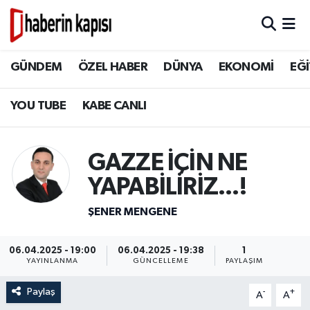
BİLİM TEKNOLOJİ
GÜNDEM
Hava Durumu
GÜNDEM
ÖZEL HABER
DÜNYA
EKONOMİ
EĞİ
DÜNYA
ÖZEL HABER
Trafik Durumu
YOU TUBE
KABE CANLI
EĞİTİM
DÜNYA
Süper Lig Puan Durumu ve Fikstür
GAZZE İÇİN NE
EKONOMİ
EKONOMİ
Tüm Manşetler
YAPABİLİRİZ...!
GÜNDEM
EĞİTİM
Son Dakika Haberleri
ŞENER MENGENE
HİKAYELER
TASAVVUF
Haber Arşivi
06.04.2025 - 19:00
06.04.2025 - 19:38
1
YAYINLANMA
GÜNCELLEME
PAYLAŞIM
İSLAM VE KÜLTÜR
İSLAM VE KÜLTÜR
Paylaş
-
+
A
A
KADIN AİLE