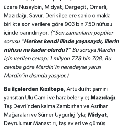
üzere Nusaybin, Midyat, Dargeçit, Ömerli,
Mazıdağı, Savur, Derik ilçelere sahip olmakla
birlikte son verilere göre 903 bin 750 nüfusu
içinde barındırıyor.
(“Son zamanların popüler
sorusu “
Herkes kendi ilinde yaşasaydı, illerin
nüfusu ne kadar olurdu?
” Bu soruya Mardin
için verilen cevap: 1 milyon 778 bin 708. Bu
cevaba göre Mardin’in neredeyse yarısı
Mardin’in dışında yaşıyor.)
Bu ilçelerden Kızıltepe
, Artuklu ihtişamını
yansıtan Ulu Camii ve harabeleriyle
;
Mazıdağı
,
Taş
Devri’nden kalma Zambırhan ve Asrihan
Mağaraları ve Sümer Uygurlığı’yla;
Midyat
,
Deyrulumur Manastırı, taş evleri ve gümüş