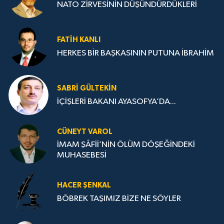
NATO ZİRVESİNİN DÜŞÜNDÜRDÜKLERİ
FATIH KANLI
HERKES BİR BAŞKASININ PUTUNA İBRAHİM
SABRI GÜLTEKIN
İÇİŞLERİ BAKANI AYASOFYA’DA...
CÜNEYT VAROL
İMAM ŞÂFİİ’NİN ÖLÜM DÖŞEĞİNDEKİ
MUHASEBESİ
HACER ŞENKAL
BÖBREK TAŞIMIZ BİZE NE SÖYLER