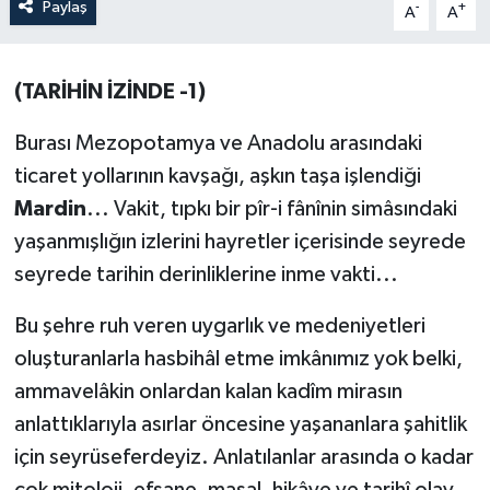
Paylaş
-
+
A
A
ÖZEL HABER
(TARİHİN İZİNDE -1)
SAĞLIK
Burası Mezopotamya ve Anadolu arasındaki
SPOR
ticaret yollarının kavşağı, aşkın taşa işlendiği
TARİH
Mardin
... Vakit, tıpkı bir pîr-i fânînin simâsındaki
yaşanmışlığın izlerini hayretler içerisinde seyrede
TASAVVUF
seyrede tarihin derinliklerine inme vakti...
YAŞAM VE ÇEVRE
Bu şehre ruh veren uygarlık ve medeniyetleri
oluşturanlarla hasbihâl etme imkânımız yok belki,
ammavelâkin onlardan kalan kadîm mirasın
anlattıklarıyla asırlar öncesine yaşananlara şahitlik
için seyrüseferdeyiz. Anlatılanlar arasında o kadar