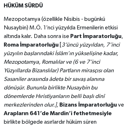
HÜKÜM SÜRDÜ
Mezopotamya (özellikle Nisibis - bugünkü
Nusaybin) M.Ö. 1’nci yüzyılda Ermenilerin etkisi
altında kalır. Daha sonra ise
Part İmparatorluğu
,
Roma İmparatorluğu
[
3’üncü yüzyıldan, 7’inci
yüzyılın başlarındaki İslâm’ın yükselişine kadar,
Mezopotamya, Romalılar ve (6 ve 7’inci
Yüzyıllarda Bizanslılar) Partların mirasçısı olan
Sasaniler arasında âdeta bir savaş alanına
dönüşür. Bununla birlikte Nusaybin bu
dönemlerde Hıristiyanların belli başlı dinî
merkezlerinden olur.],
Bizans İmparatorluğu
ve
Arapların 641’de Mardin’i fethetmesiyle
birlikte bölgede asırlardır hüküm süren