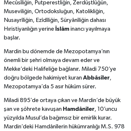
Mecûsîliğin, Putperestliğin, Zerdüştlüğün,
Museviliğin, Ortodoksluğun, Katolikliğin,
Nusayrîliğin, Ezîdîliğin, Süryânîliğin dahası
Hıristiyanlığın yerine
İslâm
inancı yayılmaya
başlar.
Mardin bu dönemde de Mezopotamya’nın
önemli bir şehri olmaya devam eder ve
Mekke’deki Halifeliğe bağlanır. Miladi 750’ye
doğru bölgede hakimiyet kuran
Abbâsîler
,
Mezopotamya’da 5 asır hüküm sürer.
Miladi 895’de ortaya çıkan ve Mardin’de büyük
şan ve şöhrete kavuşan
Hamdânîler
, 10’uncu
yüzyılda Musul’da bağımsız bir emirlik kurar.
Mardin’deki Hamdânîlerin hükümranlığı M.S. 978