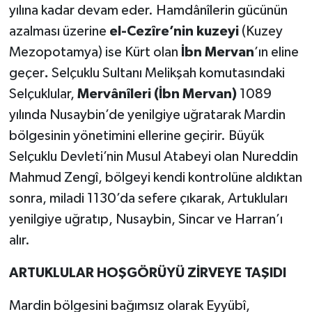
yılına kadar devam eder. Hamdânîlerin gücünün
azalması üzerine
el-Cezîre’nin kuzeyi
(Kuzey
Mezopotamya) ise Kürt olan
İbn Mervan
’ın eline
geçer
.
Selçuklu Sultanı Melikşah komutasındaki
Selçuklular,
Mervânîleri (İbn Mervan)
1089
yılında Nusaybin’de yenilgiye uğratarak Mardin
bölgesinin yönetimini ellerine geçirir. Büyük
Selçuklu Devleti’nin Musul Atabeyi olan Nureddin
Mahmud Zengî, bölgeyi kendi kontrolüne aldıktan
sonra, miladi
1130’da sefere çıkarak, Artukluları
yenilgiye uğratıp, Nusaybin, Sincar ve Harran’ı
alır.
ARTUKLULAR HOŞGÖRÜYÜ ZİRVEYE TAŞIDI
Mardin bölgesini bağımsız olarak Eyyübî,