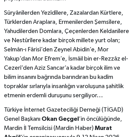
Süryânîlerden Yezîdîlere, Zazalardan Kürtlere,
Türklerden Araplara, Ermenilerden Şemsîlere,
Yahudilerden Domlara, Çeçenlerden Keldanîlere
ve Nestûrîlere kadar birçok millete yurt olan;
Selmân-ı Fârisî’den Zeynel Abidin’e, Mor
Yakup’dan Mor Efrem’e, İsmâil bin er-Rezzâz el-
Cezerî’den Aziz Sancar’a kadar birçok ilim ve
bilim insanını bağrında barındıran bu kadîm
topraklar sırlarıyla insanlığın varoluşuna şahitlik
etmenin erdemli duruşunu sergiliyor...
Türkiye İnternet Gazeteciliği Derneği (TİGAD)
Genel Başkanı
Okan Geçgel
’in öncülüğünde,
Mardin İl Temsilcisi (Mardin Haber)
Murat