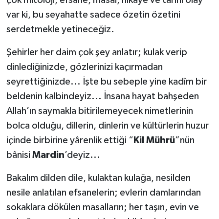
çok mitoloji, efsane, masal, hikâye ve tarihî olay
var ki, bu seyahatte sadece özetin özetini
serdetmekle yetineceğiz.
Şehirler her daim çok şey anlatır; kulak verip
dinlediğinizde, gözlerinizi kaçırmadan
seyrettiğinizde... İşte bu sebeple yine kadîm bir
beldenin kalbindeyiz... İnsana hayat bahşeden
Allah’ın saymakla bitirilemeyecek nimetlerinin
bolca olduğu, dillerin, dinlerin ve kültürlerin huzur
içinde birbirine yârenlik ettiği “
Kil Mührü
”nün
bânisi
Mardin
’deyiz...
Bakalım dilden dile, kulaktan kulağa, nesilden
nesile anlatılan efsanelerin; evlerin damlarından
sokaklara dökülen masalların; her taşın, evin ve