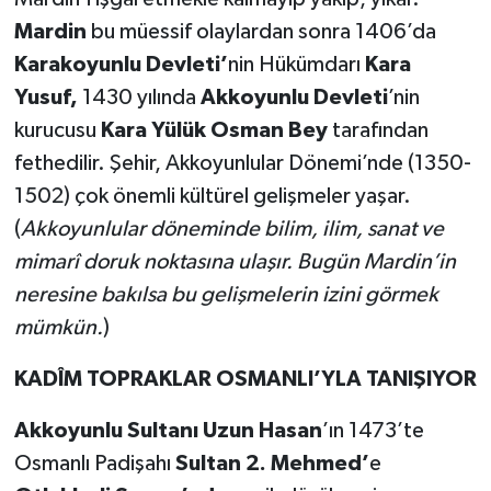
Mardin
bu müessif olaylardan sonra 1406’da
Karakoyunlu Devleti’
nin Hükümdarı
Kara
Yusuf,
1430 yılında
Akkoyunlu Devleti
’nin
kurucusu
Kara Yülük Osman Bey
tarafından
fethedilir. Şehir, Akkoyunlular Dönemi’nde (1350-
1502) çok önemli kültürel gelişmeler yaşar.
(
Akkoyunlular döneminde bilim, ilim, sanat ve
mimarî doruk noktasına ulaşır. Bugün Mardin’in
neresine bakılsa bu gelişmelerin izini görmek
mümkün.
)
KADÎM TOPRAKLAR OSMANLI’YLA TANIŞIYOR
Akkoyunlu Sultanı Uzun Hasan
’ın 1473’te
Osmanlı Padişahı
Sultan 2. Mehmed’
e