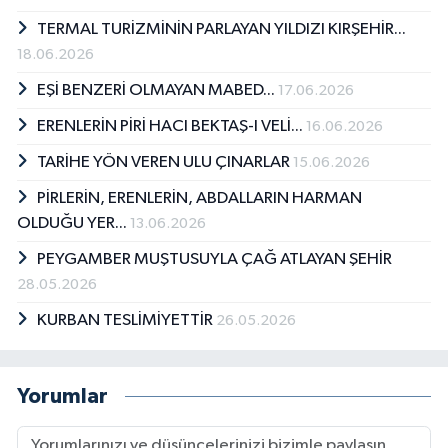
TERMAL TURİZMİNİN PARLAYAN YILDIZI KIRŞEHİR...
18.06.2026
EŞİ BENZERİ OLMAYAN MABED...
17.06.2026
ERENLERİN PİRİ HACI BEKTAŞ-I VELİ...
16.06.2026
TARİHE YÖN VEREN ULU ÇINARLAR
15.06.2026
PİRLERİN, ERENLERİN, ABDALLARIN HARMAN
OLDUĞU YER...
13.06.2026
PEYGAMBER MUŞTUSUYLA ÇAĞ ATLAYAN ŞEHİR
28.05.2026
KURBAN TESLİMİYETTİR
26.05.2026
Yorumlar