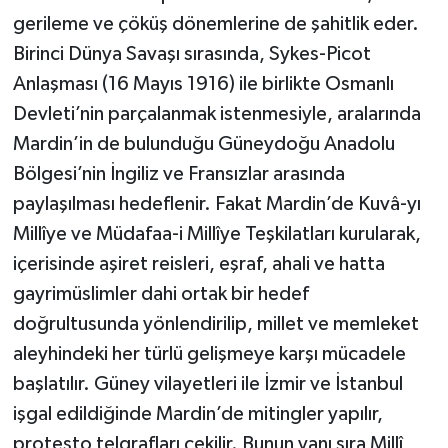
gerileme ve çöküş dönemlerine de şahitlik eder.
Birinci Dünya Savaşı sırasında, Sykes-Picot
Anlaşması (16 Mayıs 1916) ile birlikte Osmanlı
Devleti’nin parçalanmak istenmesiyle, aralarında
Mardin’in de bulunduğu Güneydoğu Anadolu
Bölgesi’nin İngiliz ve Fransızlar arasında
paylaşılması hedeflenir. Fakat Mardin’de Kuvâ-yı
Millîye ve Müdafaa-i Millîye Teşkilatları kurularak,
içerisinde aşiret reisleri, eşraf, ahali ve hatta
gayrimüslimler dahi ortak bir hedef
doğrultusunda yönlendirilip, millet ve memleket
aleyhindeki her türlü gelişmeye karşı mücadele
başlatılır. Güney vilayetleri ile İzmir ve İstanbul
işgal edildiğinde Mardin’de mitingler yapılır,
protesto telgrafları çekilir. Bunun yanı sıra Millî