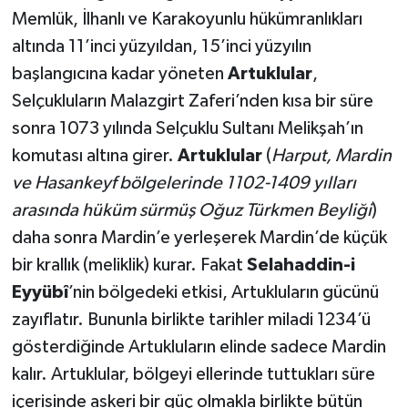
Memlük, İlhanlı ve Karakoyunlu hükümranlıkları
altında 11’inci yüzyıldan, 15’inci yüzyılın
başlangıcına kadar yöneten
Artuklular
,
Selçukluların Malazgirt Zaferi’nden kısa bir süre
sonra 1073 yılında Selçuklu Sultanı Melikşah’ın
komutası altına girer.
Artuklular
(
Harput, Mardin
ve Hasankeyf bölgelerinde 1102-1409 yılları
arasında hüküm sürmüş Oğuz Türkmen Beyliği
)
daha sonra Mardin’e yerleşerek Mardin’de küçük
bir krallık (meliklik) kurar. Fakat
Selahaddin-i
Eyyübî
’nin bölgedeki etkisi, Artukluların gücünü
zayıflatır. Bununla birlikte tarihler miladi 1234’ü
gösterdiğinde Artukluların elinde sadece Mardin
kalır. Artuklular, bölgeyi ellerinde tuttukları süre
içerisinde askeri bir güç olmakla birlikte bütün