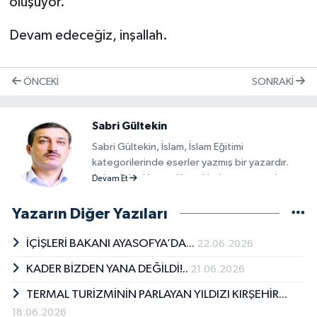
oluşuyor.
Devam edeceğiz, inşallah.
ÖNCEKI
SONRAKI
Sabri Gültekin
Sabri Gültekin, İslam, İslam Eğitimi
kategorilerinde eserler yazmış bir yazardır.
Adım Adım Hac ve Umre kitabının yazarıdır.
Devam Et
Sabri Gültekin kitapları; Beşir Kitabevi -
Yabancı Dil Kitaplar aracılığıyla kitapseverlerle
Yazarın Diğer Yazıları
buluşmuştur. Sabri Gültekin tarafından yazılan
son kitap &quot;Adım Adım Hac ve
İÇİŞLERİ BAKANI AYASOFYA’DA...
22.06.2026
Umre&quot;, Beşir Kitabevi - Yabancı Dil
KADER BİZDEN YANA DEĞİLDİ!..
21.06.2026
Kitaplar tarafından okurların beğenisine
sunulmuştur.
TERMAL TURİZMİNİN PARLAYAN YILDIZI KIRŞEHİR...
18.06.2026