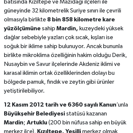
batısında Kızıltepe ve Mazıdağı ilçeleri ile
güneyinde 32 kilometrelik Suriye sınırı ile çevrili
olmasıyla birlikte
8 bin 858 kilometre kare
yüzölçümüne
sahip
Mardin,
kuzeydeki yüksek
dağlar sebebiyle yazları çok sıcak, kışları ise
soğuk bir iklime sahip bulunuyor. Ancak bununla
birlikte mikroklima özelliğinin hakim olduğu Derik,
Nusaybin ve Savur ilçelerinde Akdeniz iklimi ve
karasal iklimin ortak özelliklerinden dolayı bu
bölgede pamuk, fındık ve zeytin gibi ürünler
yetiştirilebiliyor.
12 Kasım 2012 tarih ve 6360 sayılı Kanun
’unla
Büyükşehir Belediyesi
statüsü kazanan
Mardin
;
Artuklu
(200 bin nüfusa sahip en büyük
merkez ilçe),
Kızıltepe, Yeşilli
merkez olmak