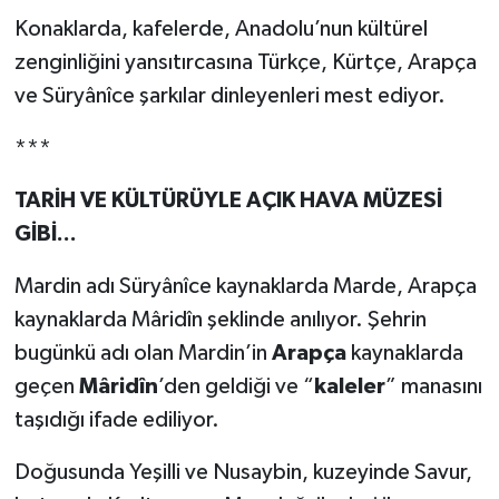
Konaklarda, kafelerde, Anadolu’nun kültürel
zenginliğini yansıtırcasına Türkçe, Kürtçe, Arapça
ve Süryânîce şarkılar dinleyenleri mest ediyor.
***
TARİH VE KÜLTÜRÜYLE AÇIK HAVA MÜZESİ
GİBİ...
Mardin adı Süryânîce kaynaklarda Marde, Arapça
kaynaklarda Mâridîn şeklinde anılıyor. Şehrin
bugünkü adı olan Mardin’in
Arapça
kaynaklarda
geçen
Mâridîn
’den geldiği ve “
kaleler
” manasını
taşıdığı ifade ediliyor.
Doğusunda Yeşilli ve Nusaybin, kuzeyinde Savur,