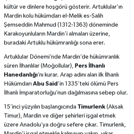
kültür ve dinlere hoşgörü gösterir. Artuklular’ın
Mardin kolu hükümdarı el-Melik es-Salih
Şemseddin Mahmud (1312-1363) döneminde
Karakoyunluların Mardin’i almaları üzerine,
buradaki Artuklu hükümranlığı sona erer.
Artuklular Dönemi’nde Mardin’de hükümranlık
süren İlhanlılar (Moğollular),
Pers İlhanlı
Hanedanlığı
’nı kurar. Arap adını alan ilk İlhanlı
Hükümdarı
Abu Said
’in 1335’teki ölümü Pers
İlhanlı İmparatorluğu’nun dağılmasına sebep olur.
15’inci yüzyılın başlangıcında
Timurlenk
(Aksak
Timur), Mardin ve diğer şehirleri işgal etmek
üzere Anadolu’ya doğru sefere çıkar. Timurlenk,
Mardin’i işgal etmekle kalmayıp yakıp, yıkar.