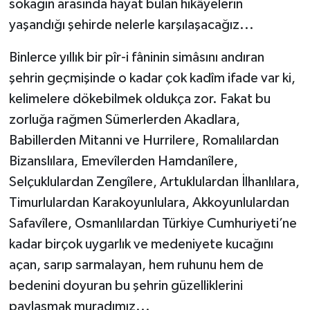
sokağın arasında hayat bulan hikâyelerin
yaşandığı şehirde nelerle karşılaşacağız...
Binlerce yıllık bir pîr-i fâninin simâsını andıran
şehrin geçmişinde o kadar çok kadîm ifade var ki,
kelimelere dökebilmek oldukça zor. Fakat bu
zorluğa rağmen Sümerlerden Akadlara,
Babillerden Mitanni ve Hurrilere, Romalılardan
Bizanslılara, Emevîlerden Hamdanîlere,
Selçuklulardan Zengîlere, Artuklulardan İlhanlılara,
Timurlulardan Karakoyunlulara, Akkoyunlulardan
Safavîlere, Osmanlılardan Türkiye Cumhuriyeti’ne
kadar birçok uygarlık ve medeniyete kucağını
açan, sarıp sarmalayan, hem ruhunu hem de
bedenini doyuran bu şehrin güzelliklerini
paylaşmak muradımız...