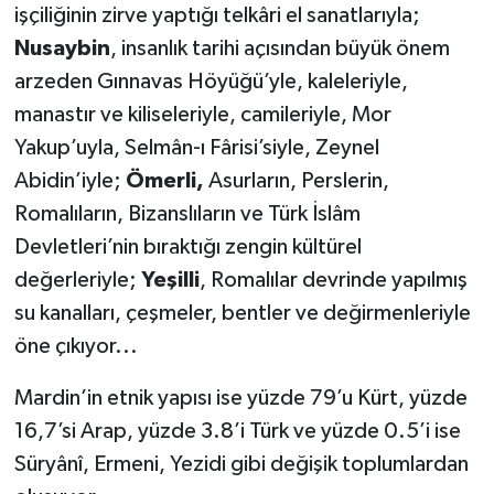
işçiliğinin zirve yaptığı telkâri el sanatlarıyla;
Nusaybin
, insanlık tarihi açısından büyük önem
arzeden Gınnavas Höyüğü’yle, kaleleriyle,
manastır ve kiliseleriyle, camileriyle, Mor
Yakup’uyla, Selmân-ı Fârisi’siyle, Zeynel
Abidin’iyle;
Ömerli,
Asurların, Perslerin,
Romalıların, Bizanslıların ve Türk İslâm
Devletleri’nin bıraktığı zengin kültürel
değerleriyle;
Yeşilli
, Romalılar devrinde yapılmış
su kanalları, çeşmeler, bentler ve değirmenleriyle
öne çıkıyor...
Mardin’in etnik yapısı ise yüzde 79’u Kürt, yüzde
16,7’si Arap, yüzde 3.8’i Türk ve yüzde 0.5’i ise
Süryânî, Ermeni, Yezidi gibi değişik toplumlardan