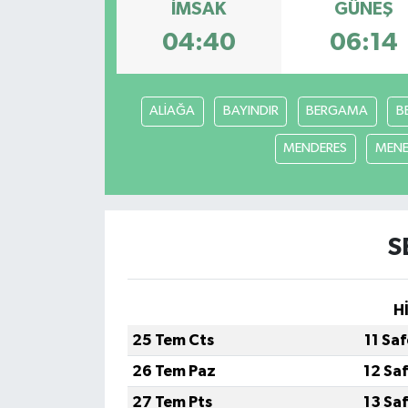
İMSAK
GÜNEŞ
ÖZEL HABER
04:40
06:14
SAĞLIK
ALİAĞA
BAYINDIR
BERGAMA
B
SPOR
MENDERES
MEN
TARİH
TASAVVUF
S
YAŞAM VE ÇEVRE
H
25 Tem Cts
11 Sa
26 Tem Paz
12 Sa
27 Tem Pts
13 Sa