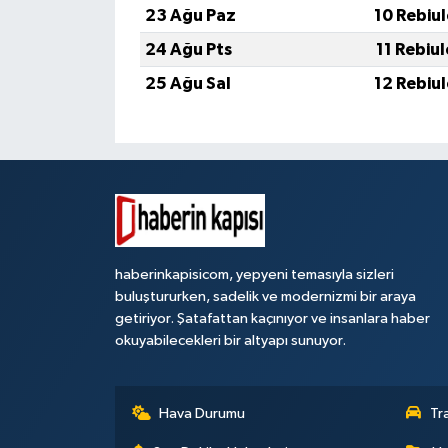
23 Ağu Paz
10 Rebiu
24 Ağu Pts
11 Rebiu
25 Ağu Sal
12 Rebiu
haberinkapisicom, yepyeni temasıyla sizleri
buluştururken, sadelik ve modernizmi bir araya
getiriyor. Şatafattan kaçınıyor ve insanlara haber
okuyabilecekleri bir altyapı sunuyor.
Hava Durumu
Tr