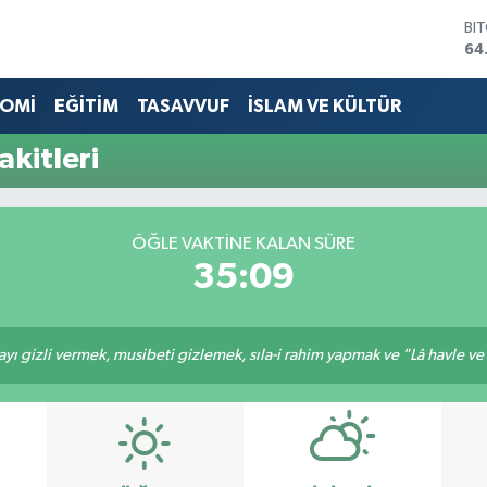
BI
64
DO
47
OMİ
EĞİTİM
TASAVVUF
İSLAM VE KÜLTÜR
EU
55
akitleri
ST
64
GR
66
ÖĞLE VAKTINE KALAN SÜRE
Bİ
35:09
13
ı gizli vermek, musibeti gizlemek, sıla-i rahim yapmak ve "Lâ havle ve lâ