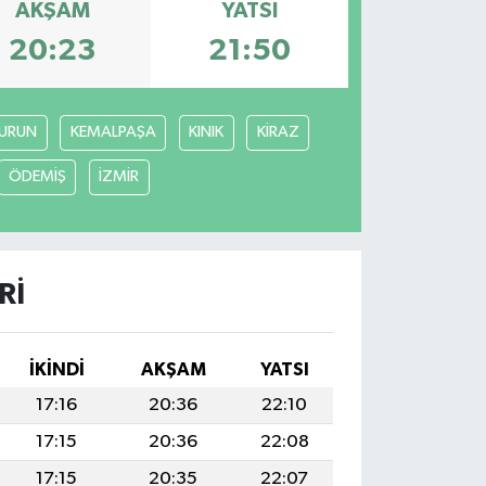
AKŞAM
YATSI
20:23
21:50
URUN
KEMALPAŞA
KINIK
KİRAZ
ÖDEMİŞ
İZMİR
RI
İKINDI
AKŞAM
YATSI
17:16
20:36
22:10
17:15
20:36
22:08
17:15
20:35
22:07