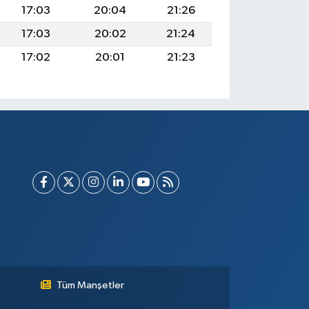
17:03
20:04
21:26
17:03
20:02
21:24
17:02
20:01
21:23
Tüm Manşetler