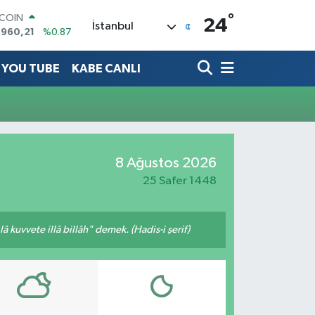
°
TCOIN
24
İstanbul
.960,21
%0.87
LAR
,7436
%0.18
YOU TUBE
KABE CANLI
RO
,2510
%0.32
ERLİN
,4811
%0.38
AM ALTIN
60.55
%0.03
ST100
8 Ağustos 2026
.779
%-14
25 Safer 1448
 kuvvete illâ billâh" demek. (Hadis-i şerif)