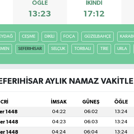
ÖĞLE
İKINDI
13:23
17:12
EYDAĞ
CEŞME
DİKİLİ
FOÇA
GÜZELBAHÇE
KARAB
EMEN
SEFERIHİSAR
SELÇUK
TORBALI
TİRE
URLA
EFERIHİSAR AYLIK NAMAZ VAKITLE
İCRİ
İMSAK
GÜNEŞ
ÖĞLE
fer 1448
04:22
06:02
13:24
fer 1448
04:23
06:03
13:24
fer 1448
04:24
06:04
13:24