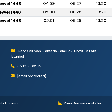
levvel 1448
04:59
06:27
13:20
levvel 1448
05:00
06:28
13:20
levvel 1448
05:01
06:29
13:20
Derviş Ali Mah. Canfeda Cami Sok. No:50-A Fatif-
İstanbul
05325000915
[email protected]
afik Durumu
Puan Durumu ve Fikstür