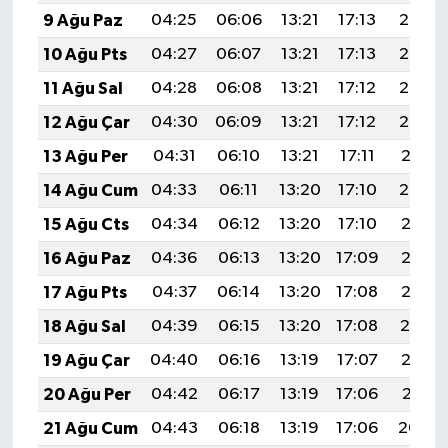
9 Ağu Paz
04:25
06:06
13:21
17:13
20:26
10 Ağu Pts
04:27
06:07
13:21
17:13
20:25
11 Ağu Sal
04:28
06:08
13:21
17:12
20:24
12 Ağu Çar
04:30
06:09
13:21
17:12
20:22
13 Ağu Per
04:31
06:10
13:21
17:11
20:21
14 Ağu Cum
04:33
06:11
13:20
17:10
20:20
15 Ağu Cts
04:34
06:12
13:20
17:10
20:18
16 Ağu Paz
04:36
06:13
13:20
17:09
20:17
17 Ağu Pts
04:37
06:14
13:20
17:08
20:15
18 Ağu Sal
04:39
06:15
13:20
17:08
20:14
19 Ağu Çar
04:40
06:16
13:19
17:07
20:12
20 Ağu Per
04:42
06:17
13:19
17:06
20:11
21 Ağu Cum
04:43
06:18
13:19
17:06
20:09