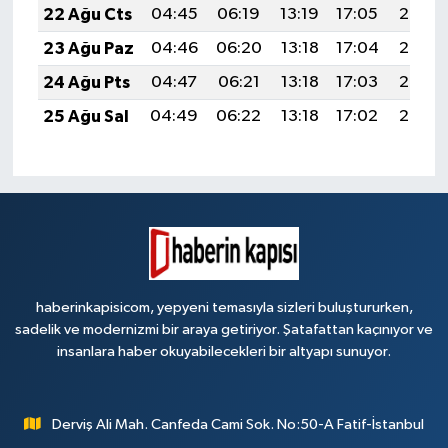
22 Ağu Cts
04:45
06:19
13:19
17:05
20:08
23 Ağu Paz
04:46
06:20
13:18
17:04
20:06
24 Ağu Pts
04:47
06:21
13:18
17:03
20:05
25 Ağu Sal
04:49
06:22
13:18
17:02
20:03
haberinkapisicom, yepyeni temasıyla sizleri buluştururken,
sadelik ve modernizmi bir araya getiriyor. Şatafattan kaçınıyor ve
insanlara haber okuyabilecekleri bir altyapı sunuyor.
Derviş Ali Mah. Canfeda Cami Sok. No:50-A Fatif-İstanbul