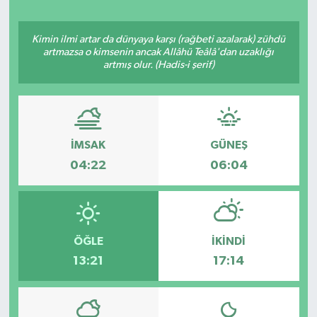
ÖZEL HABER
Kimin ilmi artar da dünyaya karşı (rağbeti azalarak) zühdü
artmazsa o kimsenin ancak Allâhü Teâlâ'dan uzaklığı
SAĞLIK
artmış olur. (Hadis-i şerif)
SPOR
TARİH
İMSAK
GÜNEŞ
04:22
06:04
TASAVVUF
YAŞAM VE ÇEVRE
ÖĞLE
İKINDI
13:21
17:14