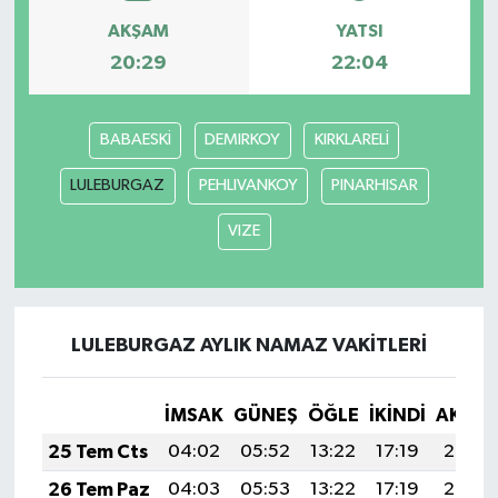
AKŞAM
YATSI
20:29
22:04
BABAESKİ
DEMIRKOY
KIRKLARELİ
LULEBURGAZ
PEHLIVANKOY
PINARHISAR
VIZE
LULEBURGAZ AYLIK NAMAZ VAKITLERI
İMSAK
GÜNEŞ
ÖĞLE
İKINDI
AKŞA
25 Tem Cts
04:02
05:52
13:22
17:19
20:43
26 Tem Paz
04:03
05:53
13:22
17:19
20:42