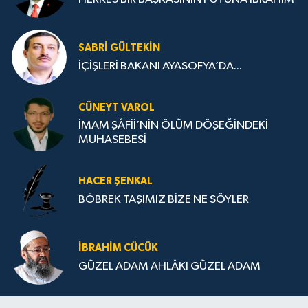
Kenti/Malatya Kültür Müdürlüğü/Tanıtım 5-
Kayısı-Mişmiş-Apricot/Belgesel 6- Çeşitli çok
sayıda Dernek/Vakıf tanıtım filmleri 7- Çeşitli
SABRI GÜLTEKIN
çok sayıda Belgesel Filmler 8- Çeşitli çok
İÇİŞLERİ BAKANI AYASOFYA’DA...
sayıda Müzik Klipleri 9- Çeşitli çok sayıda
reklam Filmleri 10- Kars Ardahan Iğdır 14 bölüm
den oluşan belgesel çalışmaları devam ediyor.
CÜNEYT VAROL
İMAM ŞÂFİİ’NİN ÖLÜM DÖŞEĞİNDEKİ
MUHASEBESİ
HACER ŞENKAL
BÖBREK TAŞIMIZ BİZE NE SÖYLER
İBRAHIM CÜCÜK
GÜZEL ADAM AHLÂKI GÜZEL ADAM