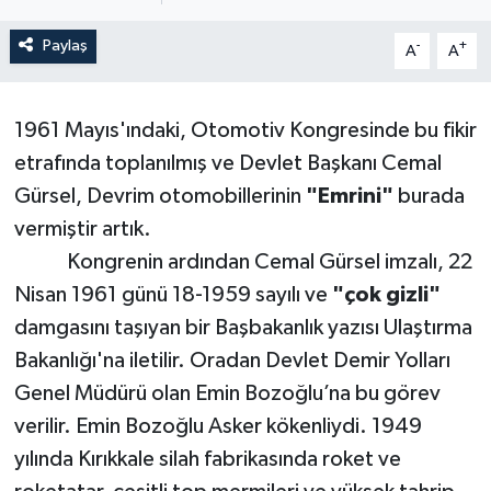
ÖZEL HABER
Paylaş
-
+
A
A
SAĞLIK
1961 Mayıs'ındaki, Otomotiv Kongresinde bu fikir
SPOR
etrafında toplanılmış ve Devlet Başkanı Cemal
Gürsel, Devrim otomobillerinin
"Emrini"
burada
TARİH
vermiştir artık.
Kongrenin ardından Cemal Gürsel imzalı, 22
TASAVVUF
Nisan 1961 günü 18-1959 sayılı ve
"çok gizli"
YAŞAM VE ÇEVRE
damgasını taşıyan bir Başbakanlık yazısı Ulaştırma
Bakanlığı'na iletilir. Oradan Devlet Demir Yolları
Genel Müdürü olan Emin Bozoğlu’na bu görev
verilir. Emin Bozoğlu Asker kökenliydi. 1949
yılında Kırıkkale silah fabrikasında roket ve