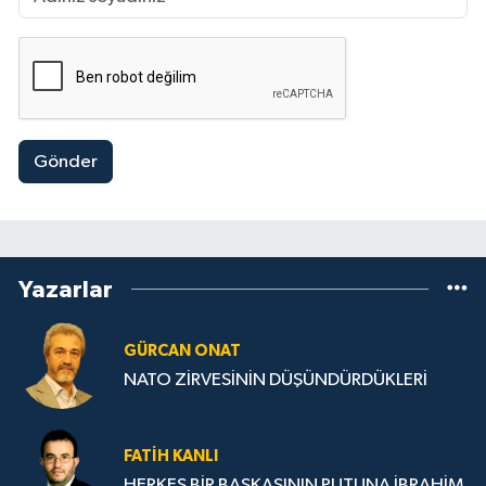
alanında çalışmalarına uzun bir müddet devem
etmiştir. Medya alanındaki sevdası bitmeyen
yönetmenimiz; “Perimedya Prodüksiyon
Organizasyon Reklam ve Tanıtım Hizmetleri”,
firmasını kurarak alanında yaptığı çalışmalarla,
Kültür ve Turizm Bakanlığından yapımcı-
yönetme belgesi alarak çalışmalarına devam
Gönder
etmektedir. Çeşitli dernek ve vakıf kurumların
da çalışmaya devam eden yazarımız 1914
yılında kuruculuğunu yaptığı Rahmet Kapısı
Eğitim-Kültür-Sanat ve Dayanışma Derneğinde
halen Başkanlık yapmaktadır. Bünyesinde
Yazarlar
kurduğu İktisadi teşebbüs olan “Haberin
Kapısı” İnternet haber Sitesinde ve Youtube
kanalı ile çalışmalarına Yapımcı-Yönetmen ve
GÜRCAN ONAT
yazar olarak hayatına devam etmektedir.
NATO ZİRVESİNİN DÜŞÜNDÜRDÜKLERİ
ESERLERİ: 1- Şeyh Seyda Belgeseli/Ayyüzlü/ 2
Bölüm/Belgesel 2- Prof. Dr. Necmettin
Erbakan/Mücahit Erbakan/4 Bölüm/Belgesel
FATIH KANLI
3- Malatya Belgeseli/İl Geneli/6
Bölüm/Belgesel 4- Tarih ve Kayısı
HERKES BİR BAŞKASININ PUTUNA İBRAHİM