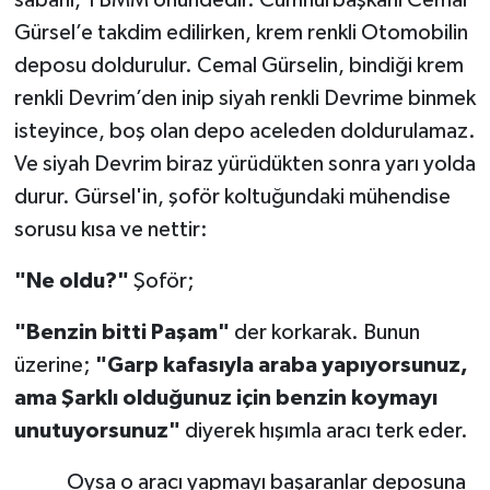
sabahı, TBMM önündedir. Cumhurbaşkanı Cemal
Gürsel’e takdim edilirken, krem renkli Otomobilin
deposu doldurulur. Cemal Gürselin, bindiği krem
renkli Devrim’den inip siyah renkli Devrime binmek
isteyince, boş olan depo aceleden doldurulamaz.
Ve siyah Devrim biraz yürüdükten sonra yarı yolda
durur. Gürsel'in, şoför koltuğundaki mühendise
sorusu kısa ve nettir:
"Ne oldu?"
Şoför;
"Benzin bitti Paşam"
der korkarak. Bunun
üzerine;
"Garp kafasıyla araba yapıyorsunuz,
ama Şarklı olduğunuz için benzin koymayı
unutuyorsunuz"
diyerek hışımla aracı terk eder.
Oysa o aracı yapmayı başaranlar deposuna