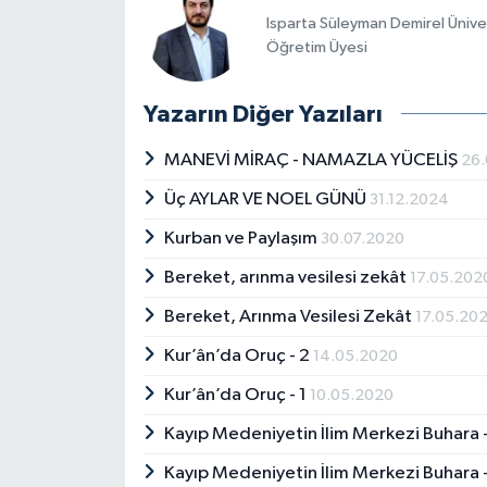
Isparta Süleyman Demirel Ünivers
Öğretim Üyesi
Yazarın Diğer Yazıları
MANEVİ MİRAÇ - NAMAZLA YÜCELİŞ
26.
Üç AYLAR VE NOEL GÜNÜ
31.12.2024
Kurban ve Paylaşım
30.07.2020
Bereket, arınma vesilesi zekât
17.05.202
Bereket, Arınma Vesilesi Zekât
17.05.20
Kur’ân’da Oruç - 2
14.05.2020
Kur’ân’da Oruç - 1
10.05.2020
Kayıp Medeniyetin İlim Merkezi Buhara 
Kayıp Medeniyetin İlim Merkezi Buhara 