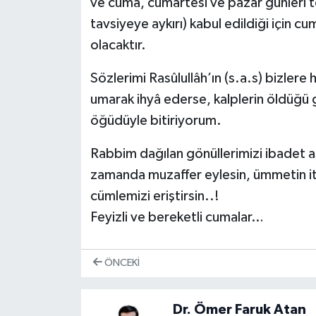
ve cuma, cumartesi ve pazar günleri t
tavsiyeye aykırı) kabul edildiği için 
olacaktır.
Sözlerimi Rasûlullâh’ın (s.a.s) bizlere h
umarak ihyâ ederse, kalplerin öldüğü
öğüdüyle bitiriyorum.
Rabbim dağılan gönüllerimizi ibadet aş
zamanda muzaffer eylesin, ümmetin itt
cümlemizi eriştirsin..!
Feyizli ve bereketli cumalar…
ÖNCEKI
Dr. Ömer Faruk Atan