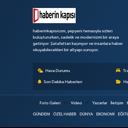
haberinkapisicom, yepyeni temasıyla sizleri
buluştururken, sadelik ve modernizmi bir araya
getiriyor. Şatafattan kaçınıyor ve insanlara haber
okuyabilecekleri bir altyapı sunuyor.
Hava Durumu
Tr
Son Dakika Haberleri
Ha
Foto Galeri
Video
Yazarlar
İletişim
GÜNDEM
ÖZEL HABER
DÜNYA
EKONOMİ
EĞİT