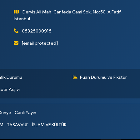
Derviş Ali Mah. Canfeda Cami Sok. No:50-A Fatif-
İstanbul
05325000915
[email protected]
afik Durumu
Puan Durumu ve Fikstür
ber Arşivi
Künye
Canlı Yayın
İM
TASAVVUF
İSLAM VE KÜLTÜR