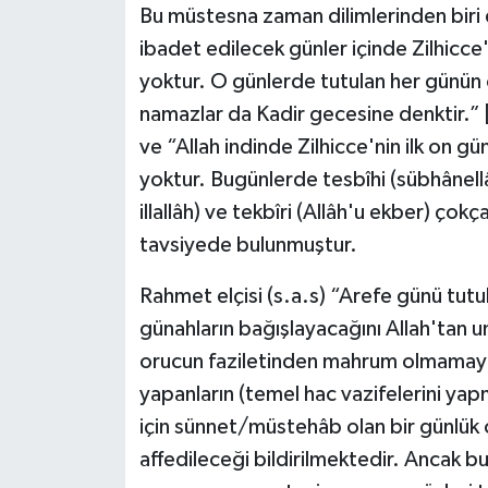
Bu müstesna zaman dilimlerinden biri de
ibadet edilecek günler içinde Zilhicce
yoktur. O günlerde tutulan her günün o
namazlar da Kadir gecesine denktir.” [
ve “Allah indinde Zilhicce'nin ilk on 
yoktur. Bugünlerde tesbîhi (sübhânellâh)
illallâh) ve tekbîri (Allâh'u ekber) ço
tavsiyede bulunmuştur.
Rahmet elçisi (s.a.s) “Arefe günü tutu
günahların bağışlayacağını Allah'tan 
orucun faziletinden mahrum olmamaya
yapanların (temel hac vazifelerini yap
için sünnet/müstehâb olan bir günlük oru
affedileceği bildirilmektedir. Ancak 