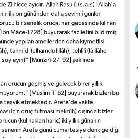
 Zilhicce ayıdır. Allah Rasulü (s.a.s) “Allah'a
'nin ilk on gününden daha sevimli günler
rucu bir senelik oruca, her gecesinde kılınan
İbn Mâce-1728] buyurarak faziletini bildirmiş
gününde yapılan amellerden daha kıymetlisi
, tahmîdi (elhamdu lillâh), tehlîli (lâ ilâhe
kça söyleyin!” [Münzirî-2/192] şeklinde
lan orucun geçmiş ve gelecek birer yıllık
umuyorum.” [Müslim-1162] buyurarak bizleri bu
 teşvik etmektedir. Arefe’de vakfe
ması için oruç tutması mekrûh) dışında bizler
cun (kul hakları hariç) iki yıllık günahın
bu senenin Arefe günü cumartesiye denk geldiği