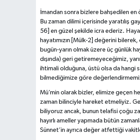
ÖZEL HABER
İmandan sonra bizlere bahşedilen en 
Bu zaman dilimi içerisinde yaratılış 
SAĞLIK
56] en güzel şekilde icra ederiz. Haya
hayatımızın [Mülk-2] değerini bilerek, 
SPOR
bugün-yarın olmak üzere üç günlük h
dışında) geri getiremeyeceğimiz, yarın
TARİH
ihtimali olduğuna, üstü olsa da hangi s
TASAVVUF
bilmediğimize göre değerlendirmemi
YAŞAM VE ÇEVRE
Mü’min olarak bizler, elimize geçen h
zaman bilinciyle hareket etmeliyiz. G
biliyoruz ancak, bunun telafisi çoğu z
hayırlı ameller yapmada bütün zamanla
Sünnet’in ayrıca değer atfettiği vakitl