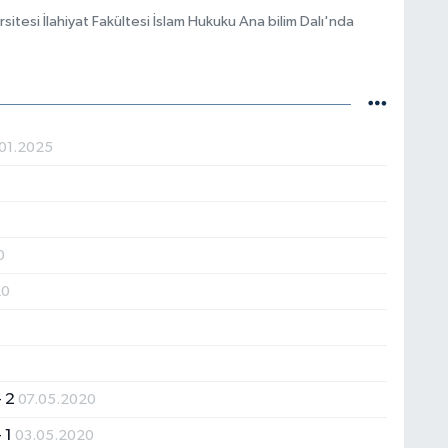
itesi İlahiyat Fakültesi İslam Hukuku Ana bilim Dalı'nda
01.2025
0
20
- 2
07.05.2020
- 1
03.05.2020