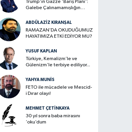
Trump'ın Gazze 'Barış Planı':
Galebe Çalınamamışlığın
Zafer İlanı
ABDÜLAZIZ KIRANŞAL
RAMAZAN’DA OKUDUĞUMUZ
HAYATIMIZA ETKİ EDİYOR MU?
YUSUF KAPLAN
Türkiye, Kemalizm’le ve
Gülenizm’le terbiye ediliyor...
YAHYA MUNIS
FETO ile mücadele ve Mescid-
i Dırar olayı!
MEHMET ÇETINKAYA
30 yıl sonra baba mirasını
‘oku’dum