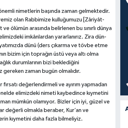
önemli nimetlerin başında zaman gelmektedir.
gayemiz olan Rabbimize kulluğumuzu [Zâriyât-
t ve ölümün arasında belirlenen bu sınırlı dünya
elimizdeki imkânlardan yararlanırız. Zira dün-
ayatımızda dünü (ders çıkarma ve tövbe etme
ın bizim için toprağın üstü veya altı olma
ağlık durumlarının bizi beklediğini
z gereken zaman bugün olmalıdır.
er fırsatı değerlendirmeli ve ayırım yapmadan
enelde elimizdeki nimeti kaybedince kıymetini
aman mümkün olamıyor. Bizler için iyi, güzel ve
A
r değerli olmakla beraber, Kur’an ve
erin kıymetini daha fazla bilmeliyiz.