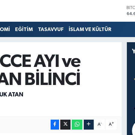
BIT
64.
DO
47,
OMİ
EĞİTİM
TASAVVUF
İSLAM VE KÜLTÜR
EU
55,
STE
64,
CCE AYI ve
GRA
651
BİS
N BİLİNCİ
13.
UK ATAN
-
+
A
A