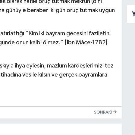
ek olarak nafile oruç tutmak mekrûh (dinî
cuma günüyle beraber iki gün oruç tutmak uygun
Y
atırlattığı “Kim iki bayram gecesini faziletini
 günde onun kalbi ölmez." [İbn Mâce-1782]
kıyla ihya eylesin, mazlum kardeşlerimizi tez
ihadına vesile kılsın ve gerçek bayramlara
SONRAKI