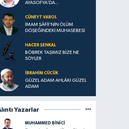
AYASOFYA’DA...
CÜNEYT VAROL
İMAM ŞÂFİİ’NİN ÖLÜM
DÖŞEĞİNDEKİ MUHASEBESİ
HACER ŞENKAL
BÖBREK TAŞIMIZ BİZE NE
SÖYLER
İBRAHIM CÜCÜK
GÜZEL ADAM AHLÂKI GÜZEL
ADAM
lıntı Yazarlar
MUHAMMED BINICI