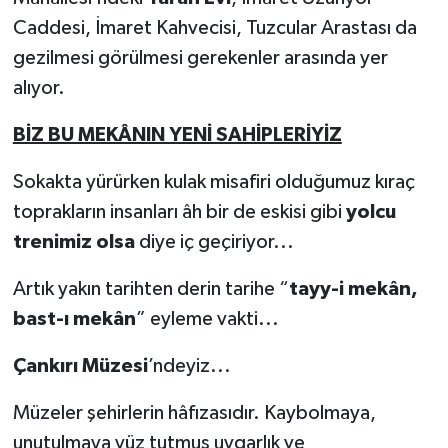
Caddesi, İmaret Kahvecisi, Tuzcular Arastası da
gezilmesi görülmesi gerekenler arasında yer
alıyor.
BİZ BU MEKÂNIN YENİ SAHİPLERİYİZ
Sokakta yürürken kulak misafiri olduğumuz kıraç
toprakların insanları âh bir de eskisi gibi
yolcu
trenimiz olsa
diye iç geçiriyor...
Artık yakın tarihten derin tarihe “
tayy-i mekân,
bast-ı mekân
” eyleme vakti...
Çankırı Müzesi
’ndeyiz...
Müzeler şehirlerin hâfızasıdır. Kaybolmaya,
unutulmaya yüz tutmuş uygarlık ve