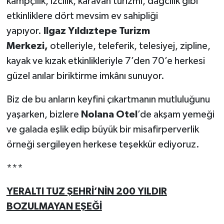
kampçılık, izcilik, karavan turizmi, dağcılık gibi
etkinliklere dört mevsim ev sahipliği
yapıyor.
Ilgaz Yıldıztepe Turizm
Merkezi,
otelleriyle, teleferik, telesiyej, zipline,
kayak ve kızak etkinlikleriyle 7’den 70’e herkesi
güzel anılar biriktirme imkânı sunuyor.
Biz de bu anların keyfini çıkartmanın mutluluğunu
yaşarken, bizlere
Nolana Otel
’de akşam yemeği
ve galada eşlik edip büyük bir misafirperverlik
örneği sergileyen herkese teşekkür ediyoruz.
***
YERALTI TUZ ŞEHRİ’NİN 200 YILDIR
BOZULMAYAN EŞEĞİ