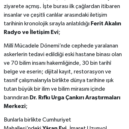
ziyarete açmış. İşte burası ilk çağlardan itibaren
insanlar ve çeşitli canlılar arasındaki iletişim
tarihinin kronolojik sırayla anlatıldığı
Ferit Akalın
Radyo ve İletişim Evi
;
Millî Mücadele Dönemi’nde cephede yaralanan
askerlerin tedavi edildiği eski hastane binası olan
ve 70 bilim insanı hakemliğinde, 30 bin tarihî
belge ve eserin; dijital kayıt, restorasyon ve
tasnif çalışmalarıyla birlikte dünya tarihine ışık
tutan büyük bir ilim ve bilim mirasını içinde
barındıran
Dr. Rıfkı Urga Çankırı Araştırmaları
Merkezi
;
Bunlarla birlikte Cumhuriyet
Mahallesi’ndeki
Yâran Evi
, İmaret Uzunyol