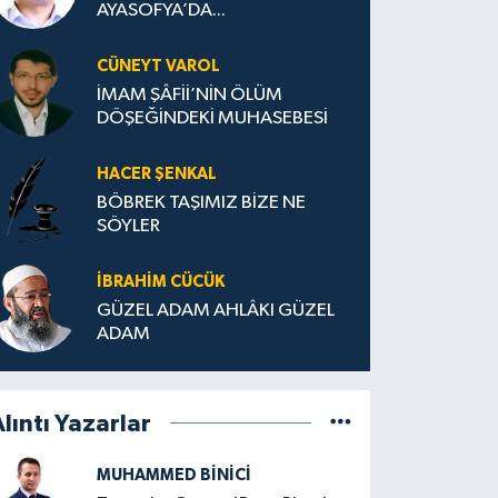
AYASOFYA’DA...
CÜNEYT VAROL
İMAM ŞÂFİİ’NİN ÖLÜM
DÖŞEĞİNDEKİ MUHASEBESİ
HACER ŞENKAL
BÖBREK TAŞIMIZ BİZE NE
SÖYLER
İBRAHIM CÜCÜK
GÜZEL ADAM AHLÂKI GÜZEL
ADAM
lıntı Yazarlar
MUHAMMED BINICI