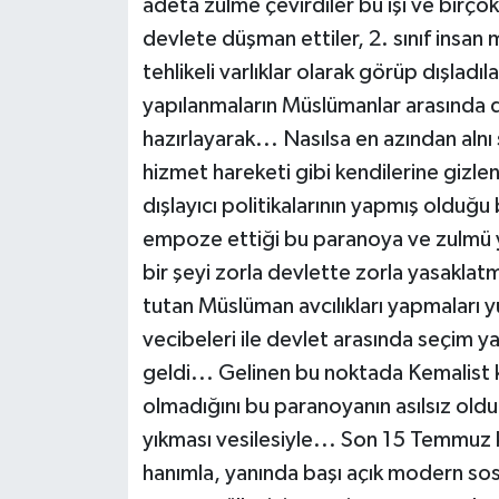
adeta zulme çevirdiler bu işi ve birço
devlete düşman ettiler, 2. sınıf insan 
tehlikeli varlıklar olarak görüp dışladıl
yapılanmaların Müslümanlar arasında 
hazırlayarak... Nasılsa en azından aln
hizmet hareketi gibi kendilerine gizle
dışlayıcı politikalarının yapmış olduğ
empoze ettiği bu paranoya ve zulmü yü
bir şeyi zorla devlette zorla yasakla
tutan Müslüman avcılıkları yapmaları 
vecibeleri ile devlet arasında seçim 
geldi... Gelinen bu noktada Kemalist 
olmadığını bu paranoyanın asılsız olduğ
yıkması vesilesiyle... Son 15 Temmuz k
hanımla, yanında başı açık modern sosy