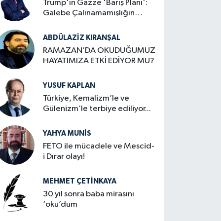
Trump'ın Gazze 'Barış Planı':
Galebe Çalınamamışlığın
Zafer İlanı
ABDÜLAZIZ KIRANŞAL
RAMAZAN’DA OKUDUĞUMUZ
HAYATIMIZA ETKİ EDİYOR MU?
YUSUF KAPLAN
Türkiye, Kemalizm’le ve
Gülenizm’le terbiye ediliyor...
YAHYA MUNIS
FETO ile mücadele ve Mescid-
i Dırar olayı!
MEHMET ÇETINKAYA
30 yıl sonra baba mirasını
‘oku’dum