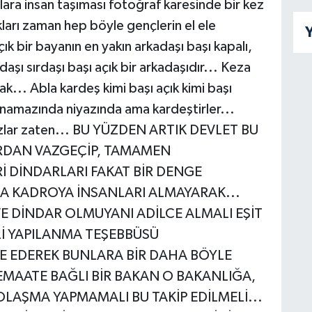
ara insan taşıması fotoğraf karesinde bir kez
ları zaman hep böyle gençlerin el ele
Y
çık bir bayanın en yakın arkadaşı başı kapalı,
aşı sırdaşı başı açık bir arkadaşıdır... Keza
ak... Abla kardeş kimi başı açık kimi başı
mi namazında niyazında ama kardeştirler...
amazlar zaten... BU YÜZDEN ARTIK DEVLET BU
IRDAN VAZGEÇİP, TAMAMEN
 DİNDARLARI FAKAT BİR DENGE
A KADROYA İNSANLARI ALMAYARAK...
VE DİNDAR OLMUYANI ADİLCE ALMALI EŞİT
Lİ YAPILANMA TEŞEBBÜSÜ
LE EDEREK BUNLARA BİR DAHA BÖYLE
CEMAATE BAĞLI BİR BAKAN O BAKANLIĞA,
LAŞMA YAPMAMALI BU TAKİP EDİLMELİ...