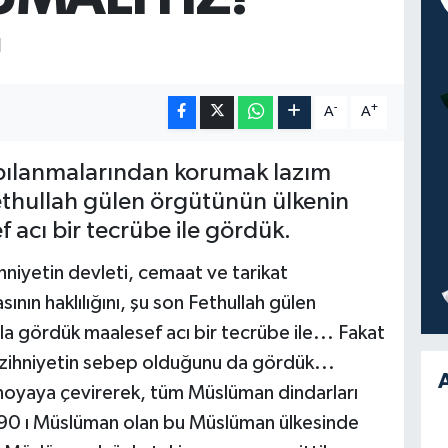
N
-
+
A
A
apılanmalarından korumak lazım
 Fethullah gülen örgütünün ülkenin
 acı bir tecrübe ile gördük.
niyetin devleti, cemaat ve tarikat
nın haklılığını, şu son Fethullah gülen
a gördük maalesef acı bir tecrübe ile... Fakat
 zihniyetin sebep olduğunu da gördük...
A
anoyaya çevirerek, tüm Müslüman dindarları
e 90 ı Müslüman olan bu Müslüman ülkesinde