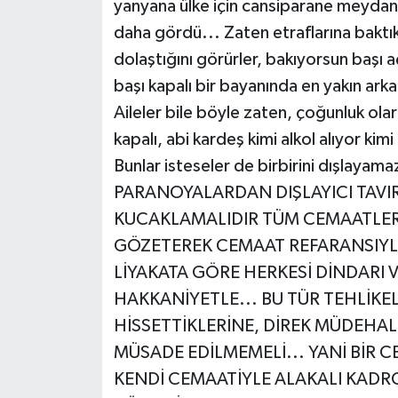
yanyana ülke için cansiparane meydanl
daha gördü... Zaten etraflarına baktık
dolaştığını görürler, bakıyorsun başı a
başı kapalı bir bayanında en yakın arkad
Aileler bile böyle zaten, çoğunluk olar
kapalı, abi kardeş kimi alkol alıyor ki
Bunlar isteseler de birbirini dışlay
PARANOYALARDAN DIŞLAYICI TAV
KUCAKLAMALIDIR TÜM CEMAATLERİ
GÖZETEREK CEMAAT REFARANSIYL
LİYAKATA GÖRE HERKESİ DİNDARI 
HAKKANİYETLE... BU TÜR TEHLİKE
HİSSETTİKLERİNE, DİREK MÜDEHA
MÜSADE EDİLMEMELİ... YANİ BİR 
KENDİ CEMAATİYLE ALAKALI KADRO