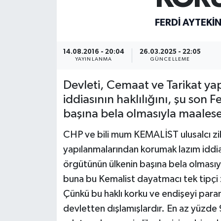
ÖZEL HABER
FERDI AYTEKI
SAĞLIK
14.08.2016 - 20:04
26.03.2025 - 22:05
YAYINLANMA
GÜNCELLEME
SPOR
Devleti, Cemaat ve Tarikat y
TARİH
iddiasının haklılığını, şu son
başına bela olmasıyla maalesef
TASAVVUF
CHP ve bili mum KEMALİST ulusalcı zih
YAŞAM VE ÇEVRE
yapılanmalarından korumak lazım iddiası
örgütünün ülkenin başına bela olmasıyl
buna bu Kemalist dayatmacı tek tipçi
Çünkü bu haklı korku ve endişeyi par
devletten dışlamışlardır. En az yüzd