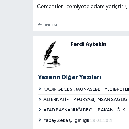
Cemaatler; cemiyete adam yetiştiri
ÖNCEKI
Ferdi Aytekin
Yazarın Diğer Yazıları
KADİR GECESİ, MÜNASEBETİYLE İBRETLİ
ALTERNATİF TIP FURYASI, İNSAN SAĞLI
AFAD BASKANLIĞI DEGİL, BAKANLIĞI KU
Yapay Zekâ Çılgınlığı!
29.04.2021