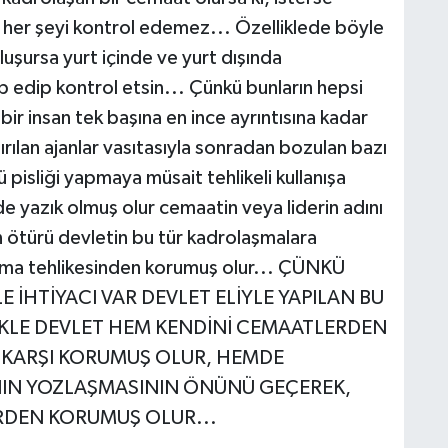
, her şeyi kontrol edemez... Özelliklede böyle
 oluşursa yurt içinde ve yurt dışında
ip edip kontrol etsin... Çünkü bunların hepsi
 bir insan tek başına en ince ayrıntısına kadar
rılan ajanlar vasıtasıyla sonradan bozulan bazı
lü pisliği yapmaya müsait tehlikeli kullanışa
de yazık olmuş olur cemaatin veya liderin adını
an ötürü devletin bu tür kadrolaşmalara
şma tehlikesinden korumuş olur... ÇÜNKÜ
HTİYACI VAR DEVLET ELİYLE YAPILAN BU
KLE DEVLET HEM KENDİNİ CEMAATLERDEN
E KARŞI KORUMUŞ OLUR, HEMDE
IN YOZLAŞMASININ ÖNÜNÜ GEÇEREK,
RDEN KORUMUŞ OLUR...