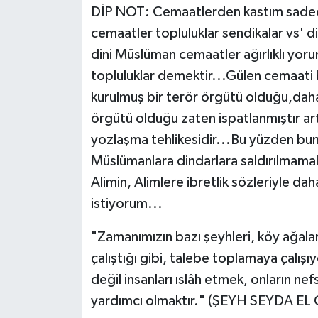
DİP NOT: Cemaatlerden kastım sadece 
cemaatler topluluklar sendikalar vs' 
dini Müslüman cemaatler ağırlıklı yo
topluluklar demektir...Gülen cemaati 
kurulmuş bir terör örgütü olduğu,daha
örgütü olduğu zaten ispatlanmıştır ar
yozlaşma tehlikesidir...Bu yüzden bunu 
Müslümanlara dindarlara saldırılmamal
Alimin, Alimlere ibretlik sözleriyle d
istiyorum...
"Zamanımızın bazı şeyhleri, köy ağalar
çalıştığı gibi, talebe toplamaya çalış
değil insanları ıslâh etmek, onların ne
yardımcı olmaktır." (ŞEYH SEYDA EL 