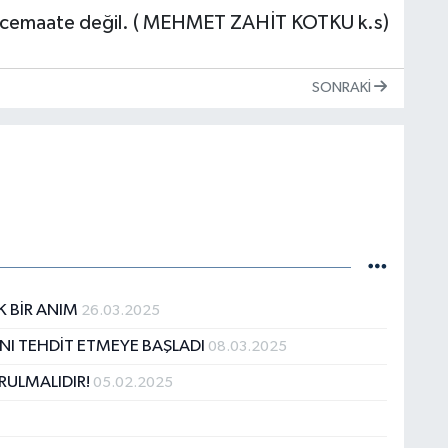
r, cemaate değil. ( MEHMET ZAHİT KOTKU k.s)
SONRAKI
K BİR ANIM
26.03.2025
ĞINI TEHDİT ETMEYE BAŞLADI
08.03.2025
RULMALIDIR!
05.02.2025