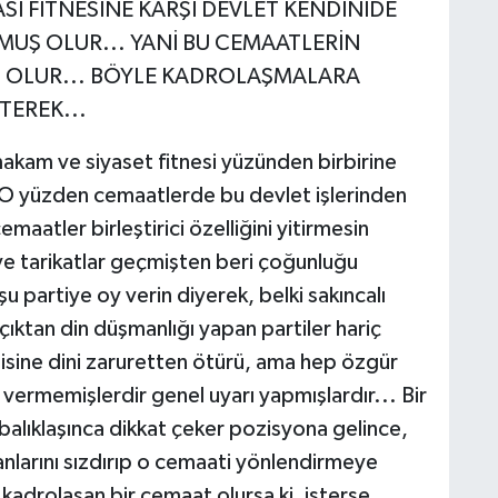
I FİTNESİNE KARŞI DEVLET KENDİNİDE
MUŞ OLUR... YANİ BU CEMAATLERİN
 OLUR... BÖYLE KADROLAŞMALARA
TEREK...
akam ve siyaset fitnesi yüzünden birbirine
 O yüzden cemaatlerde bu devlet işlerinden
maatler birleştirici özelliğini yitirmesin
ve tarikatlar geçmişten beri çoğunluğu
u partiye oy verin diyerek, belki sakıncalı
açıktan din düşmanlığı yapan partiler hariç
bisine dini zaruretten ötürü, ama hep özgür
i vermemişlerdir genel uyarı yapmışlardır... Bir
alıklaşınca dikkat çeker pozisyona gelince,
janlarını sızdırıp o cemaati yönlendirmeye
 kadrolaşan bir cemaat olursa ki, isterse