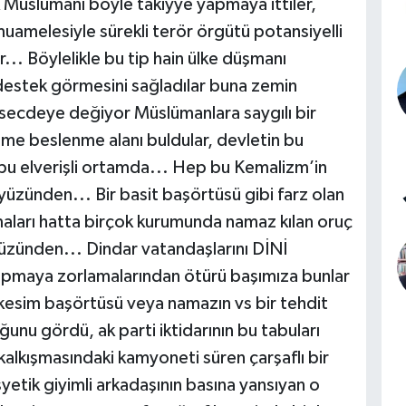
k Müslümanı böyle takiyye yapmaya ittiler,
muamelesiyle sürekli terör örgütü potansiyelli
ar... Böylelikle bu tip hain ülke düşmanı
destek görmesini sağladılar buna zemin
ı secdeye değiyor Müslümanlara saygılı bir
nme beslenme alanı buldular, devletin bu
u bu elverişli ortamda... Hep bu Kemalizm’in
zünden... Bir basit başörtüsü gibi farz olan
tmaları hatta birçok kurumunda namaz kılan oruç
yüzünden... Dindar vatandaşlarını DİNİ
yapmaya zorlamalarından ötürü başımıza bunlar
kesim başörtüsü veya namazın vs bir tehdit
unu gördü, ak parti iktidarının bu tabuları
alkışmasındaki kamyoneti süren çarşaflı bir
etik giyimli arkadaşının basına yansıyan o