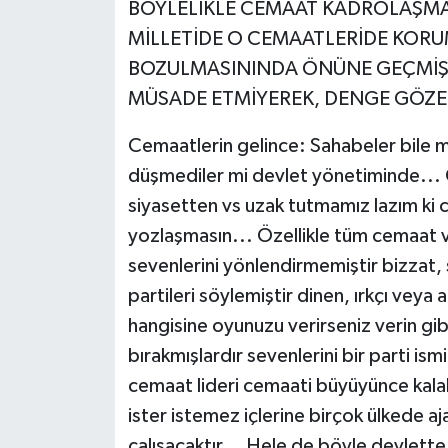
BÖYLELİKLE CEMAAT KADROLAŞMAS
MİLLETİDE O CEMAATLERİDE KORU
BOZULMASININDA ÖNÜNE GEÇMİŞ
MÜSADE ETMİYEREK, DENGE GÖZE
Cemaatlerin gelince: Sahabeler bile m
düşmediler mi devlet yönetiminde...
siyasetten vs uzak tutmamız lazım ki ce
yozlaşmasın... Özellikle tüm cemaat 
sevenlerini yönlendirmemiştir bizzat, ş
partileri söylemiştir dinen, ırkçı veya 
hangisine oyunuzu verirseniz verin gi
bırakmışlardır sevenlerini bir parti ism
cemaat lideri cemaati büyüyünce kalab
ister istemez içlerine birçok ülkede a
çalışacaktır... Hele de böyle devlette