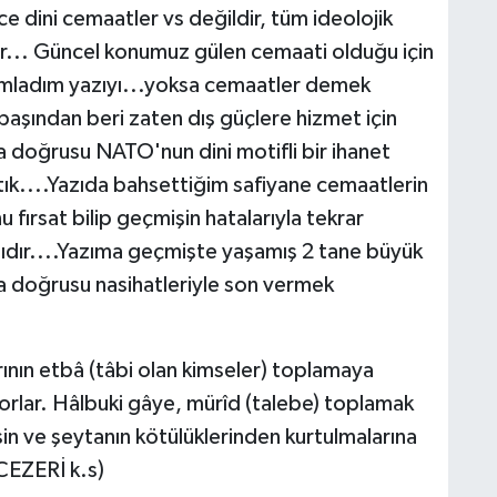
dini cemaatler vs değildir, tüm ideolojik
dir... Güncel konumuz gülen cemaati olduğu için
rumladım yazıyı...yoksa cemaatler demek
başından beri zaten dış güçlere hizmet için
 doğrusu NATO'nun dini motifli bir ihanet
tık....Yazıda bahsettiğim safiyane cemaatlerin
fırsat bilip geçmişin hatalarıyla tekrar
ıdır....Yazıma geçmişte yaşamış 2 tane büyük
aha doğrusu nasihatleriyle son vermek
ının etbâ (tâbi olan kimseler) toplamaya
ıyorlar. Hâlbuki gâye, mürîd (talebe) toplamak
fsin ve şeytanın kötülüklerinden kurtulmalarına
CEZERİ k.s)