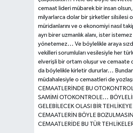
cemaat lideri mübarek bir insan olsun
milyarlarca dolar bir şirketler silsilesi
müridanlarını ve o ekonomiyi nasıl tak
ayrı birer uzmanlık alanı, ister istemez
yönetemez... Ve böylelikle araya sızdı
vekilleri sorumluları vesilesiyle her tür
elverişli bir ortam oluşur ve cemaate 
da böylelikle kirletir dururlar... Bund
müdahalesiyle o cemaatleri de yozla
CEMAATLERİNDE BU OTOKONTROLE İ
SAMİMİ OTOKONTROLE... BÖYLELİ
GELEBİLECEK OLASI BİR TEHLİKEY
CEMAATLERİN BÖYLE BOZULMASIN
CEMAATLERİDE BU TÜR TEHLİKELE