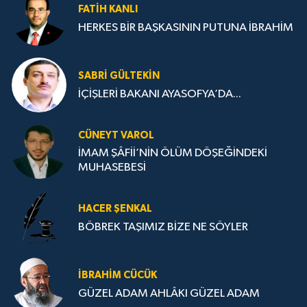
FATIH KANLI
HERKES BİR BAŞKASININ PUTUNA İBRAHİM
SABRI GÜLTEKIN
İÇİŞLERİ BAKANI AYASOFYA’DA...
CÜNEYT VAROL
İMAM ŞÂFİİ’NİN ÖLÜM DÖŞEĞİNDEKİ
MUHASEBESİ
HACER ŞENKAL
BÖBREK TAŞIMIZ BİZE NE SÖYLER
İBRAHIM CÜCÜK
GÜZEL ADAM AHLÂKI GÜZEL ADAM