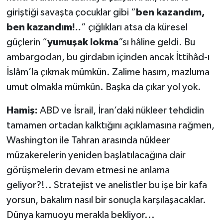
giriştiği savaşta çocuklar gibi “
ben kazandım,
ben kazandım!..
” çığlıkları atsa da küresel
güçlerin “
yumuşak lokma
”sı hâline geldi. Bu
ambargodan, bu girdabın içinden ancak İttihâd-ı
İslâm’la çıkmak mümkün. Zalime hasım, mazluma
umut olmakla mümkün. Başka da çıkar yol yok.
Hamiş:
ABD ve İsrail, İran’daki nükleer tehdidin
tamamen ortadan kalktığını açıklamasına rağmen,
Washington ile Tahran arasında nükleer
müzakerelerin yeniden başlatılacağına dair
görüşmelerin devam etmesi ne anlama
geliyor?!.. Stratejist ve anelistler bu işe bir kafa
yorsun, bakalım nasıl bir sonuçla karşılaşacaklar.
Dünya kamuoyu merakla bekliyor...