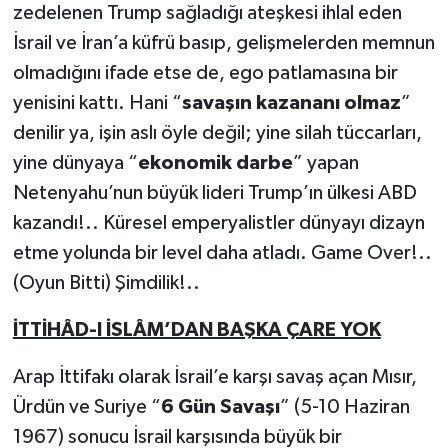
zedelenen Trump sağladığı ateşkesi ihlal eden
İsrail ve İran’a küfrü basıp, gelişmelerden memnun
olmadığını ifade etse de, ego patlamasına bir
yenisini kattı. Hani “
savaşın kazananı olmaz
”
denilir ya, işin aslı öyle değil; yine silah tüccarları,
yine dünyaya “
ekonomik darbe
” yapan
Netenyahu’nun büyük lideri Trump’ın ülkesi ABD
kazandı!.. Küresel emperyalistler dünyayı dizayn
etme yolunda bir level daha atladı. Game Over!..
(Oyun Bitti) Şimdilik!..
İTTİHÂD-I İSLÂM’DAN BAŞKA ÇARE YOK
Arap İttifakı olarak İsrail’e karşı savaş açan Mısır,
Ürdün ve Suriye “
6 Gün Savaşı
” (5-10 Haziran
1967) sonucu İsrail karşısında büyük bir