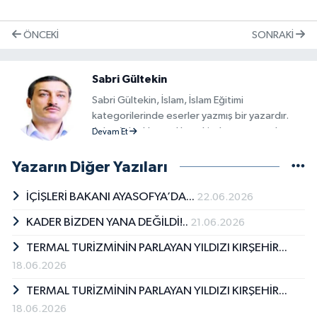
ÖNCEKI
SONRAKI
Sabri Gültekin
Sabri Gültekin, İslam, İslam Eğitimi
kategorilerinde eserler yazmış bir yazardır.
Adım Adım Hac ve Umre kitabının yazarıdır.
Devam Et
Sabri Gültekin kitapları; Beşir Kitabevi -
Yabancı Dil Kitaplar aracılığıyla kitapseverlerle
Yazarın Diğer Yazıları
buluşmuştur. Sabri Gültekin tarafından yazılan
son kitap &quot;Adım Adım Hac ve
İÇİŞLERİ BAKANI AYASOFYA’DA...
22.06.2026
Umre&quot;, Beşir Kitabevi - Yabancı Dil
KADER BİZDEN YANA DEĞİLDİ!..
21.06.2026
Kitaplar tarafından okurların beğenisine
sunulmuştur.
TERMAL TURİZMİNİN PARLAYAN YILDIZI KIRŞEHİR...
18.06.2026
TERMAL TURİZMİNİN PARLAYAN YILDIZI KIRŞEHİR...
18.06.2026