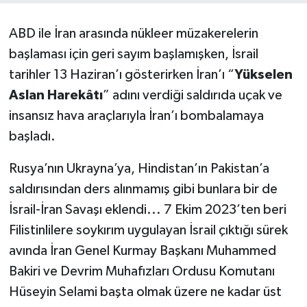
ÖZEL HABER
ABD ile İran arasında nükleer müzakerelerin
başlaması için geri sayım başlamışken, İsrail
SAĞLIK
tarihler 13 Haziran’ı gösterirken İran’ı “
Yükselen
SPOR
Aslan Harekâtı
” adını verdiği saldırıda uçak ve
insansız hava araçlarıyla İran’ı bombalamaya
TARİH
başladı.
TASAVVUF
Rusya’nın Ukrayna’ya, Hindistan’ın Pakistan’a
saldırısından ders alınmamış gibi bunlara bir de
YAŞAM VE ÇEVRE
İsrail-İran Savaşı eklendi... 7 Ekim 2023’ten beri
Filistinlilere soykırım uygulayan İsrail çıktığı sürek
avında İran Genel Kurmay Başkanı Muhammed
Bakiri ve Devrim Muhafızları Ordusu Komutanı
Hüseyin Selami başta olmak üzere ne kadar üst