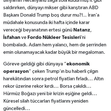
Binyamin Netanyahu sağa sola kudurmuş it gibi
saldırırken, dünyayı mikser gibi karıştıran ABD
Başkanı Donald Trump boş durur mu?!.. İran’a
müdahale konusunda iki hafta içinde karar
vereceği beyanatının ertesi günü
Natanz
,
İsfahan
ve
Fordo
Nükleer Tesisleri
’ni
bombaladı. Adam hem yalancı, hem de şerrinden
emin olunamayacak kadar büyük bir megaloman.
Göreve geldiği gibi dünyaya “
ekonomik
operasyon
” çeken Trump’ın bu haberli çılgın
harekâtından sonra petrol fiyatları fırladı... Altın
rekor üzerine rekor kırdı... Borsa çakıldı...
Hürmüz Boğazı yeni bir krizin eşiğine geldi...
Küresel silah tüccarları fiyatlarını yeniden
güncelledi...