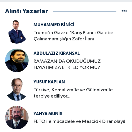
Alıntı Yazarlar
MUHAMMED BINICI
Trump'ın Gazze 'Barış Planı': Galebe
Çalınamamışlığın Zafer İlanı
ABDÜLAZIZ KIRANŞAL
RAMAZAN’DA OKUDUĞUMUZ
HAYATIMIZA ETKİ EDİYOR MU?
YUSUF KAPLAN
Türkiye, Kemalizm’le ve Gülenizm’le
terbiye ediliyor...
YAHYA MUNIS
FETO ile mücadele ve Mescid-i Dırar olayı!