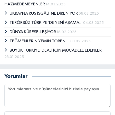
HAZMEDEMEYENLER
14.03.2025
UKRAYNA RUS İŞGÂLİ'NE DİRENİYOR
06.03.2025
TERÖRSÜZ TÜRKİYE'DE YENİ AŞAMA...
04.03.2025
DÜNYA KÜRESELLEŞİYOR
18.02.2025
TEĞMENLERİN YEMİN TÖRENİ...
03.02.2025
BÜYÜK TÜRKİYE İDEALİ İÇİN MÜCÀDELE EDENLER
23.01.2025
Yorumlar