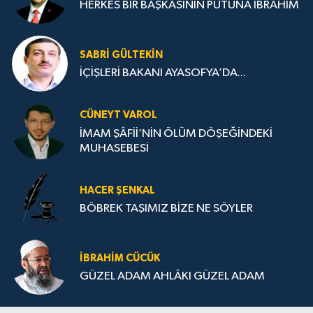
HERKES BİR BAŞKASININ PUTUNA İBRAHİM
SABRI GÜLTEKIN
İÇİŞLERİ BAKANI AYASOFYA’DA...
CÜNEYT VAROL
İMAM ŞÂFİİ’NİN ÖLÜM DÖŞEĞİNDEKİ
MUHASEBESİ
HACER ŞENKAL
BÖBREK TAŞIMIZ BİZE NE SÖYLER
İBRAHIM CÜCÜK
GÜZEL ADAM AHLÂKI GÜZEL ADAM