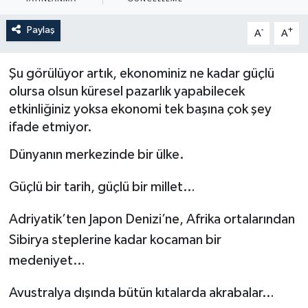
ÖZEL HABER
Paylaş
-
+
A
A
SAĞLIK
Şu görülüyor artık, ekonominiz ne kadar güçlü
olursa olsun küresel pazarlık yapabilecek
SPOR
etkinliğiniz yoksa ekonomi tek başına çok şey
ifade etmiyor.
TARİH
Dünyanın merkezinde bir ülke.
TASAVVUF
Güçlü bir tarih, güçlü bir millet…
YAŞAM VE ÇEVRE
Adriyatik’ten Japon Denizi’ne, Afrika ortalarından
Sibirya steplerine kadar kocaman bir
medeniyet…
Avustralya dışında bütün kıtalarda akrabalar…