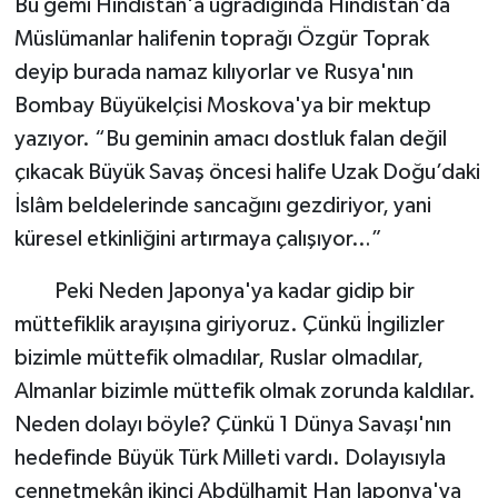
Bu gemi Hindistan'a uğradığında Hindistan'da
Müslümanlar halifenin toprağı Özgür Toprak
deyip burada namaz kılıyorlar ve Rusya'nın
Bombay Büyükelçisi Moskova'ya bir mektup
yazıyor. “Bu geminin amacı dostluk falan değil
çıkacak Büyük Savaş öncesi halife Uzak Doğu’daki
İslâm beldelerinde sancağını gezdiriyor, yani
küresel etkinliğini artırmaya çalışıyor…”
Peki Neden Japonya'ya kadar gidip bir
müttefiklik arayışına giriyoruz. Çünkü İngilizler
bizimle müttefik olmadılar, Ruslar olmadılar,
Almanlar bizimle müttefik olmak zorunda kaldılar.
Neden dolayı böyle? Çünkü 1 Dünya Savaşı'nın
hedefinde Büyük Türk Milleti vardı. Dolayısıyla
cennetmekân ikinci Abdülhamit Han Japonya'ya