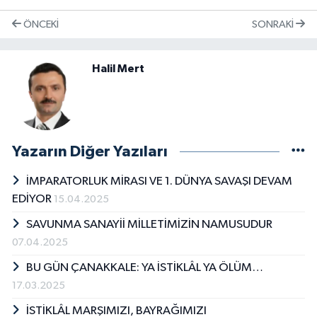
ÖNCEKI
SONRAKI
Halil Mert
Yazarın Diğer Yazıları
İMPARATORLUK MİRASI VE 1. DÜNYA SAVAŞI DEVAM
EDİYOR
15.04.2025
SAVUNMA SANAYİİ MİLLETİMİZİN NAMUSUDUR
07.04.2025
BU GÜN ÇANAKKALE: YA İSTİKLÂL YA ÖLÜM…
17.03.2025
İSTİKLÂL MARŞIMIZI, BAYRAĞIMIZI