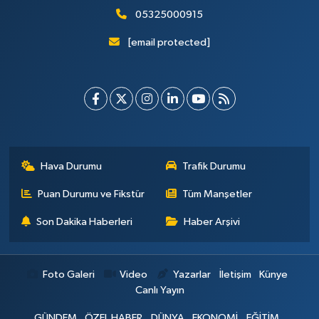
05325000915
[email protected]
Hava Durumu
Trafik Durumu
Puan Durumu ve Fikstür
Tüm Manşetler
Son Dakika Haberleri
Haber Arşivi
Foto Galeri
Video
Yazarlar
İletişim
Künye
Canlı Yayın
GÜNDEM
ÖZEL HABER
DÜNYA
EKONOMİ
EĞİTİM