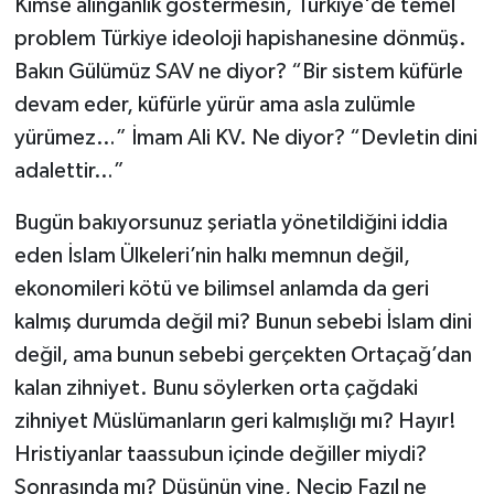
Kimse alınganlık göstermesin, Türkiye'de temel
problem Türkiye ideoloji hapishanesine dönmüş.
Bakın Gülümüz SAV ne diyor? “Bir sistem küfürle
devam eder, küfürle yürür ama asla zulümle
yürümez…” İmam Ali KV. Ne diyor? “Devletin dini
adalettir…”
Bugün bakıyorsunuz şeriatla yönetildiğini iddia
eden İslam Ülkeleri’nin halkı memnun değil,
ekonomileri kötü ve bilimsel anlamda da geri
kalmış durumda değil mi? Bunun sebebi İslam dini
değil, ama bunun sebebi gerçekten Ortaçağ’dan
kalan zihniyet. Bunu söylerken orta çağdaki
zihniyet Müslümanların geri kalmışlığı mı? Hayır!
Hristiyanlar taassubun içinde değiller miydi?
Sonrasında mı? Düşünün yine, Necip Fazıl ne