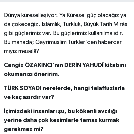
ÖZEL HABER
Dünya küreselleşiyor. Ya Küresel güç olacağız ya
da çökeceğiz. İslâmlık, Türklük, Büyük Tarih Miràsı
SAĞLIK
gibi güçlerimiz var. Bu güçlerimiz kullanılmalıdır.
SPOR
Bu manada; Gayrimüslim Türkler'den haberdar
mıyız meselâ?
TARİH
Cengiz ÖZAKINCI'nın DERİN YAHUDÎ kitabını
TASAVVUF
okumanızı öneririm.
YAŞAM VE ÇEVRE
TÜRK SOYADI nerelerde, hangi telaffuzlarla
ve kaç asırdır var?
İçimizdeki insanları şu, bu kökenli avcılığı
yerine daha çok kesimlerle temas kurmak
gerekmez mi?