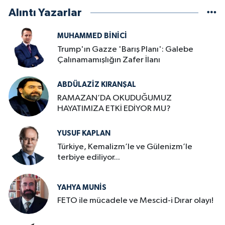
Alıntı Yazarlar
MUHAMMED BINICI
Trump'ın Gazze 'Barış Planı': Galebe
Çalınamamışlığın Zafer İlanı
ABDÜLAZIZ KIRANŞAL
RAMAZAN’DA OKUDUĞUMUZ
HAYATIMIZA ETKİ EDİYOR MU?
YUSUF KAPLAN
Türkiye, Kemalizm’le ve Gülenizm’le
terbiye ediliyor...
YAHYA MUNIS
FETO ile mücadele ve Mescid-i Dırar olayı!