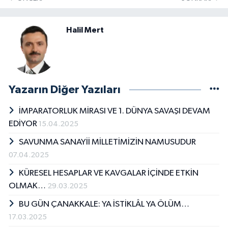
Halil Mert
Yazarın Diğer Yazıları
İMPARATORLUK MİRASI VE 1. DÜNYA SAVAŞI DEVAM
EDİYOR
15.04.2025
SAVUNMA SANAYİİ MİLLETİMİZİN NAMUSUDUR
07.04.2025
KÜRESEL HESAPLAR VE KAVGALAR İÇİNDE ETKİN
OLMAK…
29.03.2025
BU GÜN ÇANAKKALE: YA İSTİKLÂL YA ÖLÜM…
17.03.2025