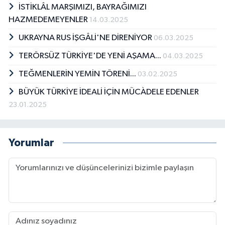
İSTİKLÂL MARŞIMIZI, BAYRAĞIMIZI
HAZMEDEMEYENLER
14.03.2025
UKRAYNA RUS İŞGÂLİ'NE DİRENİYOR
06.03.2025
TERÖRSÜZ TÜRKİYE'DE YENİ AŞAMA...
04.03.2025
TEĞMENLERİN YEMİN TÖRENİ...
03.02.2025
BÜYÜK TÜRKİYE İDEALİ İÇİN MÜCÀDELE EDENLER
23.01.2025
Yorumlar