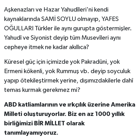
Aşkenazları ve Hazar Yahudîleri'ni kendi
kaynaklarında SAMİ SOYLU olmayıp, YAFES
OĞULLARI Türkler ile aynı gurupta göstermişler.
Yahudî ve Siyonist deyip tüm Musevîleri aynı
cepheye itmek ne kadar akıllıca?
Küresel güç için içimizde yok Pakradûni, yok
Ermeni kökenli, yok Rummuş vb. deyip soyculuk
yapıp ötekileştirmek yerine, dışımızdakilerle dahî
temas kurmak gerekmez mi?
ABD katliamlarının ve ırkçılık üzerine Amerika
Milleti oluşturuyorlar. Biz en az 1000 yıllık
birliğimizi BİR MİLLET olarak
tanımlayamıyoruz.