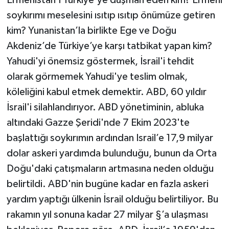
Ermenistan'ı Türkiye'ye düşman eden kim? Ermeni
soykırımı meselesini ısıtıp ısıtıp önümüze getiren
kim? Yunanistan’la birlikte Ege ve Doğu
Akdeniz’de Türkiye’ye karşı tatbikat yapan kim?
Yahudi'yi önemsiz göstermek, İsrail'i tehdit
olarak görmemek Yahudi'ye teslim olmak,
köleliğini kabul etmek demektir. ABD, 60 yıldır
İsrail'i silahlandırıyor. ABD yönetiminin, abluka
altındaki Gazze Şeridi'nde 7 Ekim 2023'te
başlattığı soykırımın ardından Israil’e 17,9 milyar
dolar askeri yardımda bulunduğu, bunun da Orta
Doğu'daki çatışmaların artmasına neden olduğu
belirtildi. ABD'nin bugüne kadar en fazla askeri
yardım yaptığı ülkenin İsrail olduğu belirtiliyor. Bu
rakamın yıl sonuna kadar 27 milyar §’a ulaşması