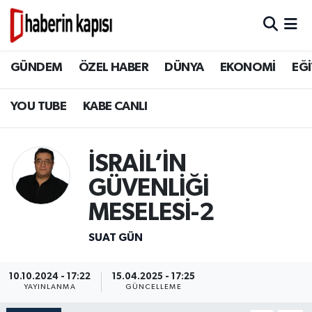
BİLİM TEKNOLOJİ
GÜNDEM
Hava Durumu
GÜNDEM
ÖZEL HABER
DÜNYA
EKONOMİ
EĞİ
DÜNYA
ÖZEL HABER
Trafik Durumu
YOU TUBE
KABE CANLI
EĞİTİM
DÜNYA
Süper Lig Puan Durumu ve Fikstür
İSRAİL’İN
EKONOMİ
EKONOMİ
Tüm Manşetler
GÜVENLİĞİ
GÜNDEM
EĞİTİM
Son Dakika Haberleri
MESELESİ-2
HİKAYELER
TASAVVUF
Haber Arşivi
SUAT GÜN
İSLAM VE KÜLTÜR
İSLAM VE KÜLTÜR
10.10.2024 - 17:22
15.04.2025 - 17:25
YAYINLANMA
GÜNCELLEME
KADIN AİLE