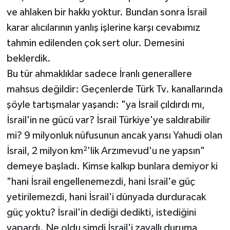
ve ahlaken bir hakkı yoktur. Bundan sonra İsrail
karar alıcılarının yanlış işlerine karşı cevabımız
tahmin edilenden çok sert olur. Demesini
beklerdik.
Bu tür ahmaklıklar sadece İranlı generallere
mahsus değildir: Geçenlerde Türk Tv. kanallarında
şöyle tartışmalar yaşandı: "ya İsrail çıldırdı mı,
İsrail'in ne gücü var? İsrail Türkiye'ye saldırabilir
mi? 9 milyonluk nüfusunun ancak yarısı Yahudi olan
İsrail, 2 milyon km²'lik Arzımevud'u ne yapsın"
demeye başladı. Kimse kalkıp bunlara demiyor ki
"hani İsrail engellenemezdi, hani İsrail'e güç
yetirilemezdi, hani İsrail'i dünyada durduracak
güç yoktu? İsrail'in dediği dedikti, istediğini
yapardı. Ne oldu şimdi İsrail'i zavallı duruma