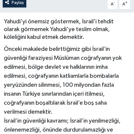
Paylaş
-
+
A
A
ÖZEL HABER
Yahudi'yi önemsiz göstermek, İsrail'i tehdit
SAĞLIK
olarak görmemek Yahudi'ye teslim olmak,
köleliğini kabul etmek demektir.
SPOR
Önceki makalede belirttiğimiz gibi İsrail’in
TARİH
güvenliği faraziyesi Müslüman coğrafyanın yok
edilmesi, bölge devlet ve halklarının imha
TASAVVUF
edilmesi, coğrafyanın katliamlarla bombalarla
yeryüzünden silinmesi, 100 milyondan fazla
YAŞAM VE ÇEVRE
insanın Türkiye sınırlarından içeri itilmesi,
coğrafyanın boşaltılarak İsrail’e boş saha
verilmesi demektir.
İsrail’in güvenliği kavramı; İsrail’in yenilmezliği,
önlenemezliği, önünde durdurulamazlığı ve