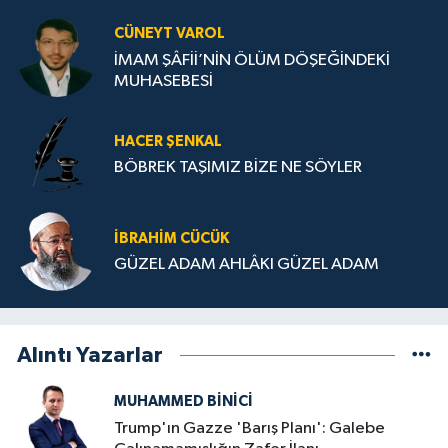
CÜNEYT VAROL
İMAM ŞÂFİİ’NİN ÖLÜM DÖŞEĞİNDEKİ
MUHASEBESİ
HACER ŞENKAL
BÖBREK TAŞIMIZ BİZE NE SÖYLER
İBRAHIM CÜCÜK
GÜZEL ADAM AHLÂKI GÜZEL ADAM
Alıntı Yazarlar
MUHAMMED BINICI
Trump'ın Gazze 'Barış Planı': Galebe