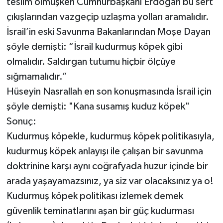
teslim olmuşken Cumhurbaşkanı Erdoğan bu sert
çıkışlarından vazgeçip uzlaşma yolları aramalıdır.
İsrail’in eski Savunma Bakanlarından Moşe Dayan
şöyle demişti: “İsrail kudurmuş köpek gibi
olmalıdır. Saldırgan tutumu hiçbir ölçüye
sığmamalıdır.”
Hüseyin Nasrallah en son konuşmasında İsrail için
şöyle demişti: "Kana susamış kuduz köpek"
Sonuç:
Kudurmuş köpekle, kudurmuş köpek politikasıyla,
kudurmuş köpek anlayışı ile çalışan bir savunma
doktrinine karşı aynı coğrafyada huzur içinde bir
arada yaşayamazsınız, ya siz var olacaksınız ya o!
Kudurmuş köpek politikası izlemek demek
güvenlik teminatlarını aşan bir güç kudurması