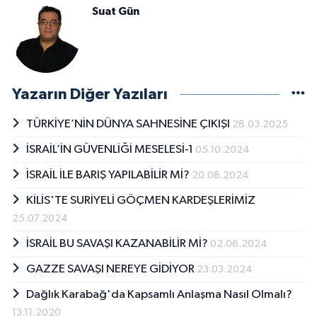
Suat Gün
Yazarın Diğer Yazıları
TÜRKİYE’NİN DÜNYA SAHNESİNE ÇIKIŞI
28.03.2025
İSRAİL’İN GÜVENLİĞİ MESELESİ-1
05.10.2024
İSRAİL İLE BARIŞ YAPILABİLİR Mİ?
20.08.2024
KİLİS'TE SURİYELİ GÖÇMEN KARDEŞLERİMİZ
25.07.2024
İSRAİL BU SAVAŞI KAZANABİLİR Mİ?
02.06.2024
GAZZE SAVAŞI NEREYE GİDİYOR
23.03.2024
Dağlık Karabağ'da Kapsamlı Anlaşma Nasıl Olmalı?
13.11.2020