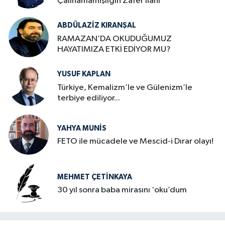
Çalınamamışlığın Zafer İlanı
ABDÜLAZIZ KIRANŞAL
RAMAZAN’DA OKUDUĞUMUZ
HAYATIMIZA ETKİ EDİYOR MU?
YUSUF KAPLAN
Türkiye, Kemalizm’le ve Gülenizm’le
terbiye ediliyor...
YAHYA MUNIS
FETO ile mücadele ve Mescid-i Dırar olayı!
MEHMET ÇETINKAYA
30 yıl sonra baba mirasını ‘oku’dum