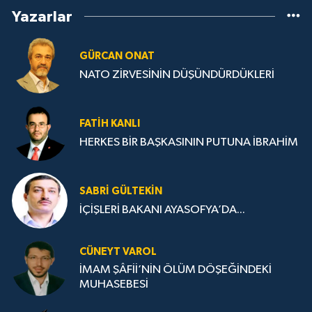
Yazarlar
GÜRCAN ONAT
NATO ZİRVESİNİN DÜŞÜNDÜRDÜKLERİ
FATIH KANLI
HERKES BİR BAŞKASININ PUTUNA İBRAHİM
SABRI GÜLTEKIN
İÇİŞLERİ BAKANI AYASOFYA’DA...
CÜNEYT VAROL
İMAM ŞÂFİİ’NİN ÖLÜM DÖŞEĞİNDEKİ
MUHASEBESİ