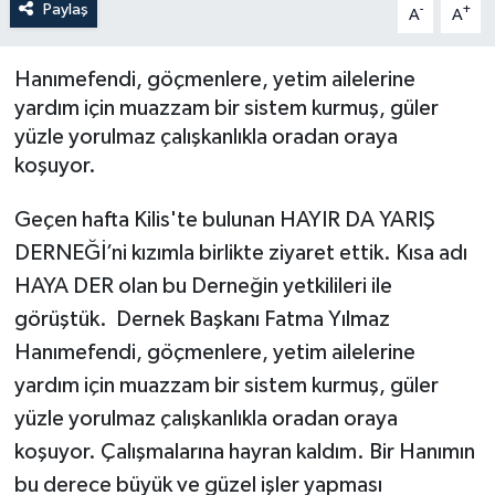
Paylaş
-
+
A
A
ÖZEL HABER
Hanımefendi, göçmenlere, yetim ailelerine
SAĞLIK
yardım için muazzam bir sistem kurmuş, güler
yüzle yorulmaz çalışkanlıkla oradan oraya
SPOR
koşuyor.
TARİH
Geçen hafta Kilis'te bulunan HAYIR DA YARIŞ
DERNEĞİ’ni kızımla birlikte ziyaret ettik. Kısa adı
TASAVVUF
HAYA DER olan bu Derneğin yetkilileri ile
görüştük. Dernek Başkanı Fatma Yılmaz
YAŞAM VE ÇEVRE
Hanımefendi, göçmenlere, yetim ailelerine
yardım için muazzam bir sistem kurmuş, güler
yüzle yorulmaz çalışkanlıkla oradan oraya
koşuyor. Çalışmalarına hayran kaldım. Bir Hanımın
bu derece büyük ve güzel işler yapması