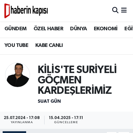
BİLİM TEKNOLOJİ
GÜNDEM
Hava Durumu
GÜNDEM
ÖZEL HABER
DÜNYA
EKONOMİ
EĞİ
DÜNYA
ÖZEL HABER
Trafik Durumu
YOU TUBE
KABE CANLI
EĞİTİM
DÜNYA
Süper Lig Puan Durumu ve Fikstür
KİLİS'TE SURİYELİ
EKONOMİ
EKONOMİ
Tüm Manşetler
GÖÇMEN
GÜNDEM
EĞİTİM
Son Dakika Haberleri
KARDEŞLERİMİZ
HİKAYELER
TASAVVUF
Haber Arşivi
SUAT GÜN
İSLAM VE KÜLTÜR
İSLAM VE KÜLTÜR
25.07.2024 - 17:08
15.04.2025 - 17:11
YAYINLANMA
GÜNCELLEME
KADIN AİLE