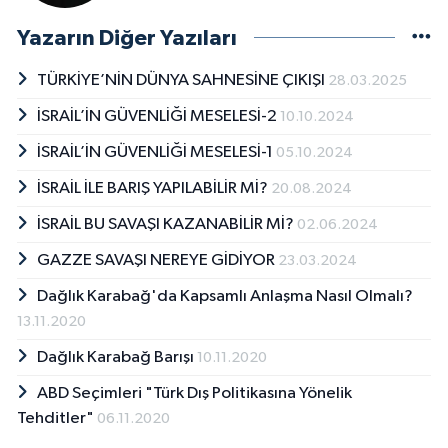
Yazarın Diğer Yazıları
TÜRKİYE’NİN DÜNYA SAHNESİNE ÇIKIŞI
28.03.2025
İSRAİL’İN GÜVENLİĞİ MESELESİ-2
10.10.2024
İSRAİL’İN GÜVENLİĞİ MESELESİ-1
05.10.2024
İSRAİL İLE BARIŞ YAPILABİLİR Mİ?
20.08.2024
İSRAİL BU SAVAŞI KAZANABİLİR Mİ?
02.06.2024
GAZZE SAVAŞI NEREYE GİDİYOR
23.03.2024
Dağlık Karabağ'da Kapsamlı Anlaşma Nasıl Olmalı?
13.11.2020
Dağlık Karabağ Barışı
10.11.2020
ABD Seçimleri "Türk Dış Politikasına Yönelik
Tehditler"
06.11.2020