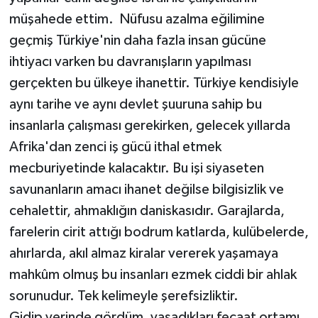
müşahede ettim. Nüfusu azalma eğilimine
geçmiş Türkiye'nin daha fazla insan gücüne
ihtiyacı varken bu davranışların yapılması
gerçekten bu ülkeye ihanettir. Türkiye kendisiyle
aynı tarihe ve aynı devlet şuuruna sahip bu
insanlarla çalışması gerekirken, gelecek yıllarda
Afrika'dan zenci iş gücü ithal etmek
mecburiyetinde kalacaktır. Bu işi siyaseten
savunanların amacı ihanet değilse bilgisizlik ve
cehalettir, ahmaklığın daniskasıdır. Garajlarda,
farelerin cirit attığı bodrum katlarda, kulübelerde,
ahırlarda, akıl almaz kiralar vererek yaşamaya
mahkûm olmuş bu insanları ezmek ciddi bir ahlak
sorunudur. Tek kelimeyle şerefsizliktir.
Gidip yerinde gördüm, yaşadıkları fecaat ortamı,