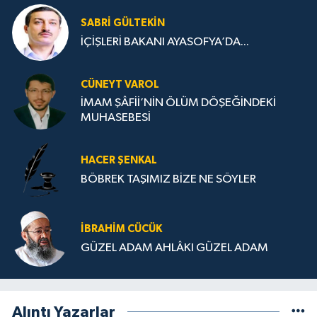
SABRI GÜLTEKIN
İÇİŞLERİ BAKANI AYASOFYA’DA...
CÜNEYT VAROL
İMAM ŞÂFİİ’NİN ÖLÜM DÖŞEĞİNDEKİ
MUHASEBESİ
HACER ŞENKAL
BÖBREK TAŞIMIZ BİZE NE SÖYLER
İBRAHIM CÜCÜK
GÜZEL ADAM AHLÂKI GÜZEL ADAM
Alıntı Yazarlar