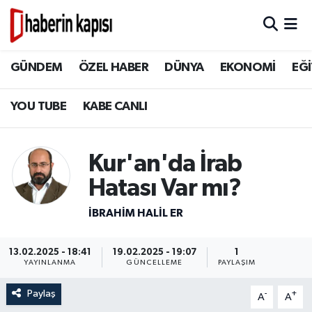
BİLİM TEKNOLOJİ
GÜNDEM
Hava Durumu
GÜNDEM
ÖZEL HABER
DÜNYA
EKONOMİ
EĞİ
DÜNYA
ÖZEL HABER
Trafik Durumu
YOU TUBE
KABE CANLI
EĞİTİM
DÜNYA
Süper Lig Puan Durumu ve Fikstür
Kur'an'da İrab
EKONOMİ
EKONOMİ
Tüm Manşetler
Hatası Var mı?
GÜNDEM
EĞİTİM
Son Dakika Haberleri
İBRAHIM HALIL ER
HİKAYELER
TASAVVUF
Haber Arşivi
13.02.2025 - 18:41
19.02.2025 - 19:07
1
YAYINLANMA
GÜNCELLEME
PAYLAŞIM
İSLAM VE KÜLTÜR
İSLAM VE KÜLTÜR
Paylaş
-
+
A
A
KADIN AİLE