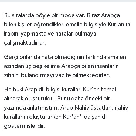
ÖZEL HABER
Bu sıralarda böyle bir moda var. Biraz Arapça
bilen kişiler öğrendikleri emsile bilgisiyle Kur'an'ın
SAĞLIK
irabını yapmakta ve hatalar bulmaya
SPOR
çalışmaktadırlar.
Gerçi onlar da hata olmadığının farkında ama en
TARİH
azından üç beş kelime Arapça bilen insanların
TASAVVUF
zihnini bulandırmayı vazife bilmektedirler.
YAŞAM VE ÇEVRE
Halbuki Arap dil bilgisi kuralları Kur'an temel
alınarak oluşturuldu. Bunu daha önceki bir
yazımda anlatmıştım. Arap Nahiv üstatları, nahiv
kurallarını oluştururken Kur'an'ı da şahid
göstermişlerdir.