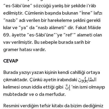
“es-Sâbi’ûne” sözcüğü yanlış bir şekilde i‘râb
edilmiştir. Cümlenin başında bulunan “İnne” lafzı
“nasb” adı verilen bir harekeleme şeklini gerekli
kılar ve “ya” da “nasb alâmeti” dir. Fakat Mâide
69. âyette “es-Sâbi’ûne”’ye “ref‘” alameti olan
vav verilmiştir. Bu sebeple burada sarih bir
gramer hatası vardır.
CEVAP
Burada yazıyı yazan kişinin kendi cahilliği ortaya
çıkmaktadır. Çünkü ayetin irabındaki الصَّابِؤُونَ
kelimesi onun iddia ettiği gibi إِنَّ 'nin ismi olmayıp
mubtedadır ve o da merfudur.
Resmini verdiğim tefsir kitabı da bizim dediğimiz