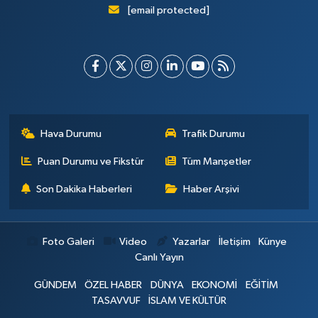
[email protected]
Hava Durumu
Trafik Durumu
Puan Durumu ve Fikstür
Tüm Manşetler
Son Dakika Haberleri
Haber Arşivi
Foto Galeri
Video
Yazarlar
İletişim
Künye
Canlı Yayın
GÜNDEM
ÖZEL HABER
DÜNYA
EKONOMİ
EĞİTİM
TASAVVUF
İSLAM VE KÜLTÜR