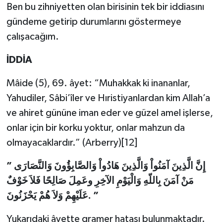
Ben bu zihniyetten olan birisinin tek bir iddiasını
gündeme getirip durumlarını göstermeye
çalışacağım.
İDDİA
Mâide (5), 69. âyet: “Muhakkak ki inananlar,
Yahudiler, Sâbi’îler ve Hıristiyanlardan kim Allah’a
ve ahiret gününe iman eder ve güzel amel işlerse,
onlar için bir korku yoktur, onlar mahzun da
olmayacaklardır.” (Arberry)[12]
” إِنَّ الَّذِينَ آمَنُواْ وَالَّذِينَ هَادُواْ وَالصَّابِؤُونَ وَالنَّصَارَى
مَنْ آمَنَ بِاللّهِ وَالْيَوْمِ الآخِرِ وعَمِلَ صَالِحًا فَلاَ خَوْفٌ
عَلَيْهِمْ وَلاَ هُمْ يَحْزَنُونَ. ”
Yukarıdaki âyette gramer hatası bulunmaktadır.