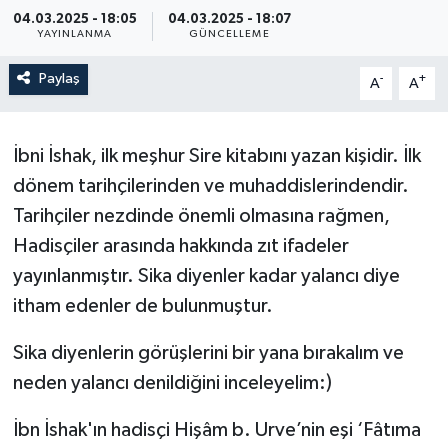
04.03.2025 - 18:05
04.03.2025 - 18:07
ÖZEL HABER
YAYINLANMA
GÜNCELLEME
Paylaş
-
+
A
A
SAĞLIK
SPOR
İbni İshak, ilk meşhur Sire kitabını yazan kişidir. İlk
dönem tarihçilerinden ve muhaddislerindendir.
TARİH
Tarihçiler nezdinde önemli olmasına rağmen,
TASAVVUF
Hadisçiler arasında hakkında zıt ifadeler
yayınlanmıştır. Sika diyenler kadar yalancı diye
YAŞAM VE ÇEVRE
itham edenler de bulunmuştur.
Sika diyenlerin görüşlerini bir yana bırakalım ve
neden yalancı denildiğini inceleyelim:)
İbn İshak'ın hadisçi Hişâm b. Urve’nin eşi ‘Fâtıma