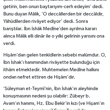
getirin, ben onun baytarıyım-cerh edeyim’ dedi.
Bunu duyan Mâlik, ‘O deccâllerden bir deccâldir,
Yâhûdîlerden rivâyet ediyor’ dedi. Sonra
barıştılar. İbn İshâk Medîne’den ayrılma kararı
alınca Mâlik elli dinâr ile o yılki gelirinin yarısını ona
verdi.
Hişâm’dan gelen tenkîdlerin sebebi malûmdur. O,
İbn İshak'ı hanımından rivâyette bulunduğu için
ithâm etmektedir. Muhtemelen Medîne halkını
ondan nefret ettiren de Hişâm'dır.
‘Süleyman et-Teymî’nin, İbn İshak’ın aleyhinde
konuşmasının nedeni şu olabilir: Zübeyr b.
Avam’ın hanımı, Hz. Ebu Bekir’in kızı (ve Hişam’ın