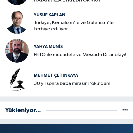
HAYATIMIZA ETKİ EDİYOR MU?
YUSUF KAPLAN
Türkiye, Kemalizm’le ve Gülenizm’le
terbiye ediliyor...
YAHYA MUNIS
FETO ile mücadele ve Mescid-i Dırar olayı!
MEHMET ÇETINKAYA
30 yıl sonra baba mirasını ‘oku’dum
Yükleniyor...