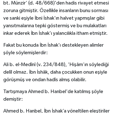
bt. Münzir’ (d. 48/668)'den hadis rivayet etmesi
zoruna gitmiştir. Özellikle insanların bunu sorması
ve sanki eşiyle İbni İshak'ın halvet yapmışlar gibi
yansıtmalarına tepki göstermiş ve bu mulakatları
inkar ederek İbn İshak'ı yalancılıkla itham etmiştir.
Fakat bu konuda İbn İshak'ı destekleyen alimler
şöyle söylemişlerdir:
Ali b. el-Medînî (v. 234/848), ‘Hişâm’ın söylediği
delîl olmaz. İbn İshâk, daha çocukken onun eşiyle
görüşmüş ve ondan hadîs almış olabilir.
Tartışmaya Ahmed b. Hanbel'de katılmış şöyle
demiştir:
Ahmed b. Hanbel, İbn İshak’a yöneltilen eleştiriler