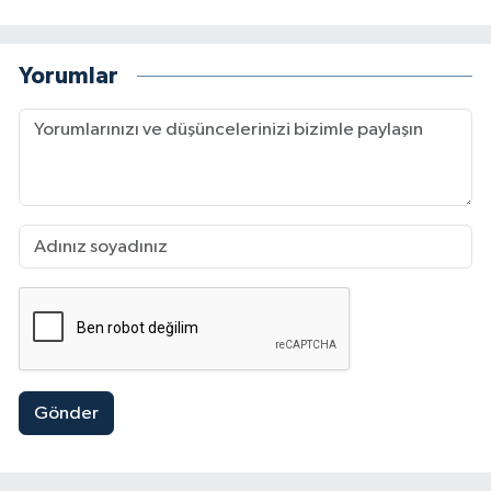
Doğuşu. Soru Yayınları 4. İslam Medeniyetinin
Doğuşu Soru Yayınları 5. Çanakkale’ye Can
Verenler MGV Yayınları 6. Bilinmeyen
Yorumlar
Çanakkale tas der yayınları 7. Ümmetin
Yeniden Dirilişi Çanakkale 8. Son Osmanlı Alimi
Muhammed Emin Er medd yayınları 9. Bir İhtilal
Günü (Öyküler) Soru Yayınları 10. Üniversiteye
Hazırlık Tarih Kitabı 11. KPSS Hazırlık Tarih
Basılacak Olanlar 1. İstiklal Marşı ve Akif 2.
Asım’ın Nesli (Tiyatro) 3. Selahaddin Eyyubi
(Tiyatro) 4. Çocuklar İçin Resimli Osmanlı
Padişahları (on kitap) 5. Mekke’nin Fethi 6.
Eğitim Tarihimiz (3 Cilt) 7. Kur’an’da Eğitim
Metodu
Gönder