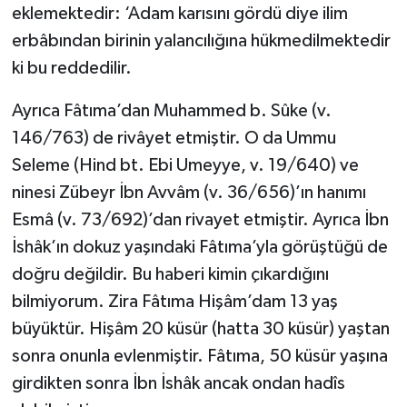
eklemektedir: ‘Adam karısını gördü diye ilim
erbâbından birinin yalancılığına hükmedilmektedir
ki bu reddedilir.
Ayrıca Fâtıma’dan Muhammed b. Sûke (v.
146/763) de rivâyet etmiştir. O da Ummu
Seleme (Hind bt. Ebi Umeyye, v. 19/640) ve
ninesi Zübeyr İbn Avvâm (v. 36/656)’ın hanımı
Esmâ (v. 73/692)’dan rivayet etmiştir. Ayrıca İbn
İshâk’ın dokuz yaşındaki Fâtıma’yla görüştüğü de
doğru değildir. Bu haberi kimin çıkardığını
bilmiyorum. Zira Fâtıma Hişâm’dam 13 yaş
büyüktür. Hişâm 20 küsür (hatta 30 küsür) yaştan
sonra onunla evlenmiştir. Fâtıma, 50 küsür yaşına
girdikten sonra İbn İshâk ancak ondan hadîs