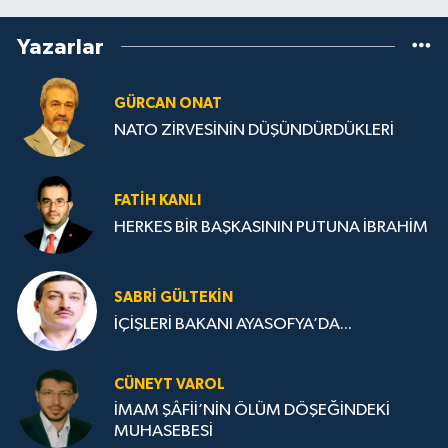
Yazarlar
GÜRCAN ONAT
NATO ZİRVESİNİN DÜŞÜNDÜRDÜKLERİ
FATIH KANLI
HERKES BİR BAŞKASININ PUTUNA İBRAHİM
SABRI GÜLTEKIN
İÇİŞLERİ BAKANI AYASOFYA’DA...
CÜNEYT VAROL
İMAM ŞÂFİİ’NİN ÖLÜM DÖŞEĞİNDEKİ
MUHASEBESİ