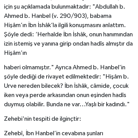
için şu açıklamada bulunmaktadır: "Abdullah b.
Ahmed b. Hanbel (v. 290/903), babama
Hişâm’ın İbn İshâk‘la ilgili konuşmasını anlattım.
Şöyle dedi: ‘Herhalde İbn İshâk, onun hanımından
izin istemiş ve yanına girip ondan hadîs almıştır da
Hişâm’ın
haberi olmamıştır." Ayrıca Ahmed b. Hanbel'in
şöyle dediği de rivayet edilmektedir: "Hişâm b.
Urve nereden bilecek? İbn İshâk, câmide, çocuk
iken veya perde arkasından onun eşinden hadîs
duymuş olabilir. Bunda ne var...Yaşlı bir kadındı."
Zehebi'nin tespiti de ilginçtir:
Zehebî, İbn Hanbel’in cevabına şunları