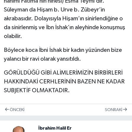
hanımı Fatıma’nın ninesi) Esma Teymî’dir.
Süleyman da Hişam b. Urve b. Zübeyr’in
akrabasıdır. Dolayısıyla Hişam’ın sinirlendiğine o
da sinirlenmiş ve İbn İshak’ın aleyhinde konuşmuş
olabilir.
Böylece koca İbni İshak bir kadın yüzünden bize
yalancı bir ravi olarak yansıtıldı.
GÖRÜLDÜĞÜ GİBİ ALİMLERİMİZİN BİRBİRLERİ
HAKKINDAKİ CERHLERİNİN BAZEN NE KADAR
SUBJEKTİF OLMAKTADIR.
ÖNCEKI
SONRAKI
İbrahim Halil Er