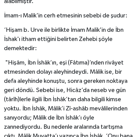
alabilmiştir.
İmam-ı Malik'in cerh etmesinin sebebi de şudur:
‘Hişam b. Urve ile birlikte İmam Malik'in de İbn
İshak'ı itham ettiğini belirten Zehebi şöyle
demektedir:
"Hişâm, İbn İshâk’ın, eşi (Fâtıma)’nden rivâyet
etmesinden dolayı aleyhindeydi. Mâlik ise, bir
defa aleyhinde konuştu, sonra gereken noktaya
geri döndü. Sebebi ise, Hicâz’da neseb ve gün
(târîh)lerle ilgili İbn İshâk’tan daha bilgili kimse
yoktu. İbn İshâk, Mâlik’i Zî-ashâb mevâlilerinden
sanıyordu; Mâlik de İbn İshâk’ı öyle
zannediyordu. Bu nedenle aralarında tartışma
çıktı. Mâlik Muvatta’ı yazınca İbn İshâk, ‘Onu bana