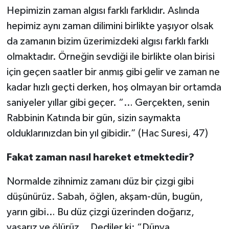
Hepimizin zaman algısı farklı farklıdır. Aslında
ÖZEL HABER
hepimiz aynı zaman dilimini birlikte yaşıyor olsak
da zamanın bizim üzerimizdeki algısı farklı farklı
SAĞLIK
olmaktadır. Örneğin sevdiği ile birlikte olan birisi
SPOR
için geçen saatler bir anmış gibi gelir ve zaman ne
kadar hızlı geçti derken, hoş olmayan bir ortamda
TARİH
saniyeler yıllar gibi geçer. “… Gerçekten, senin
Rabbinin Katında bir gün, sizin saymakta
TASAVVUF
olduklarınızdan bin yıl gibidir.” (Hac Suresi, 47)
YAŞAM VE ÇEVRE
Fakat zaman nasıl hareket etmektedir?
Normalde zihnimiz zamanı düz bir çizgi gibi
düşünürüz. Sabah, öğlen, akşam-dün, bugün,
yarın gibi… Bu düz çizgi üzerinden doğarız,
yaşarız ve ölürüz… Dediler ki: “Dünya