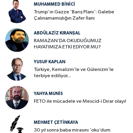
MUHAMMED BINICI
Trump'ın Gazze 'Barış Planı': Galebe
Çalınamamışlığın Zafer İlanı
ABDÜLAZIZ KIRANŞAL
RAMAZAN’DA OKUDUĞUMUZ
HAYATIMIZA ETKİ EDİYOR MU?
YUSUF KAPLAN
Türkiye, Kemalizm’le ve Gülenizm’le
terbiye ediliyor...
YAHYA MUNIS
FETO ile mücadele ve Mescid-i Dırar olayı!
MEHMET ÇETINKAYA
30 yıl sonra baba mirasını ‘oku’dum