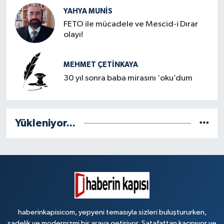
YAHYA MUNIS
FETO ile mücadele ve Mescid-i Dırar
olayı!
MEHMET ÇETINKAYA
30 yıl sonra baba mirasını ‘oku’dum
Yükleniyor...
haberinkapisicom, yepyeni temasıyla sizleri buluştururken,
sadelik ve modernizmi bir araya getiriyor. Şatafattan kaçınıyor ve