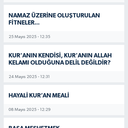
Ansiklopedisini, promosyon olarak verir.
Şampuan, krem, alanında çeşitli çalışmaları
NAMAZ ÜZERİNE OLUŞTURULAN
olan yazarımız, şimdi Arap dili üzerine çeşitli
çalışmalar yapmaktadır. Evli ve iki çocuk
FİTNELER...
babasıdır.
25 Mayıs 2025 - 12:35
KUR'ANIN KENDİSİ, KUR'ANIN ALLAH
KELAMI OLDUĞUNA DELİL DEĞİLDİR?
24 Mayıs 2025 - 12:31
HAYALİ KUR’AN MEALİ
08 Mayıs 2025 - 12:29