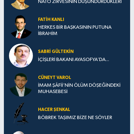
NATO ZİRVESİNİN DÜŞÜNDÜRDÜKLERİ
FATIH KANLI
HERKES BİR BAŞKASININ PUTUNA
İBRAHİM
SABRI GÜLTEKIN
İÇİŞLERİ BAKANI AYASOFYA’DA...
CÜNEYT VAROL
İMAM ŞÂFİİ’NİN ÖLÜM DÖŞEĞİNDEKİ
MUHASEBESİ
HACER ŞENKAL
BÖBREK TAŞIMIZ BİZE NE SÖYLER