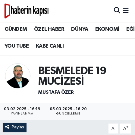
BİLİM TEKNOLOJİ
GÜNDEM
Hava Durumu
GÜNDEM
ÖZEL HABER
DÜNYA
EKONOMİ
EĞİ
DÜNYA
ÖZEL HABER
Trafik Durumu
YOU TUBE
KABE CANLI
EĞİTİM
DÜNYA
Süper Lig Puan Durumu ve Fikstür
BESMELEDE 19
EKONOMİ
EKONOMİ
Tüm Manşetler
MUCİZESİ
GÜNDEM
EĞİTİM
Son Dakika Haberleri
MUSTAFA ÖZER
HİKAYELER
TASAVVUF
Haber Arşivi
03.02.2025 - 16:19
05.03.2025 - 16:20
YAYINLANMA
GÜNCELLEME
İSLAM VE KÜLTÜR
İSLAM VE KÜLTÜR
Paylaş
-
+
A
A
KADIN AİLE