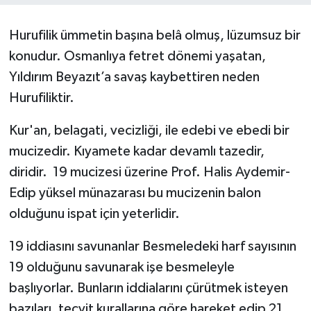
ÖZEL HABER
Hurufilik ümmetin başına belâ olmuş, lüzumsuz bir
konudur. Osmanlıya fetret dönemi yaşatan,
SAĞLIK
Yıldırım Beyazıt’a savaş kaybettiren neden
SPOR
Hurufiliktir.
Kur'an, belagati, vecizliği, ile edebi ve ebedi bir
TARİH
mucizedir. Kıyamete kadar devamlı tazedir,
TASAVVUF
diridir. 19 mucizesi üzerine Prof. Halis Aydemir-
Edip yüksel münazarası bu mucizenin balon
YAŞAM VE ÇEVRE
olduğunu ispat için yeterlidir.
19 iddiasını savunanlar Besmeledeki harf sayısının
19 olduğunu savunarak işe besmeleyle
başlıyorlar. Bunların iddialarını çürütmek isteyen
bazıları, tecvit kurallarına göre hareket edip 21