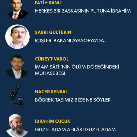
FATIH KANLI
HERKES BİR BAŞKASININ PUTUNA İBRAHİM
SABRI GÜLTEKIN
İÇİŞLERİ BAKANI AYASOFYA’DA...
CÜNEYT VAROL
İMAM ŞÂFİİ’NİN ÖLÜM DÖŞEĞİNDEKİ
MUHASEBESİ
HACER ŞENKAL
BÖBREK TAŞIMIZ BİZE NE SÖYLER
İBRAHIM CÜCÜK
GÜZEL ADAM AHLÂKI GÜZEL ADAM