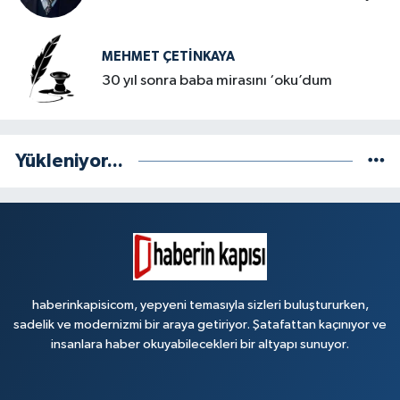
MEHMET ÇETINKAYA
30 yıl sonra baba mirasını ‘oku’dum
Yükleniyor...
haberinkapisicom, yepyeni temasıyla sizleri buluştururken,
sadelik ve modernizmi bir araya getiriyor. Şatafattan kaçınıyor ve
insanlara haber okuyabilecekleri bir altyapı sunuyor.