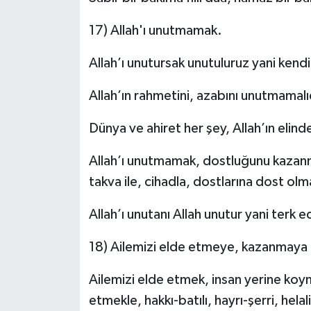
17) Allah'ı unutmamak.
Allah’ı unutursak unutuluruz yani kendi 
Allah’ın rahmetini, azabını unutmamalıd
Dünya ve ahiret her şey, Allah’ın elind
Allah’ı unutmamak, dostluğunu kazanm
takva ile, cihadla, dostlarına dost ol
Allah’ı unutanı Allah unutur yani terk e
18) Ailemizi elde etmeye, kazanmay
Ailemizi elde etmek, insan yerine koyma
etmekle, hakkı-batılı, hayrı-şerri, hela