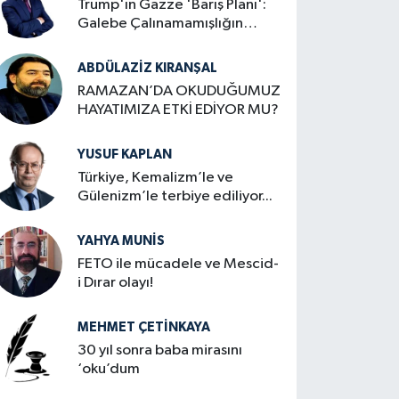
Trump'ın Gazze 'Barış Planı':
Galebe Çalınamamışlığın
Zafer İlanı
ABDÜLAZIZ KIRANŞAL
RAMAZAN’DA OKUDUĞUMUZ
HAYATIMIZA ETKİ EDİYOR MU?
YUSUF KAPLAN
Türkiye, Kemalizm’le ve
Gülenizm’le terbiye ediliyor...
YAHYA MUNIS
FETO ile mücadele ve Mescid-
i Dırar olayı!
MEHMET ÇETINKAYA
30 yıl sonra baba mirasını
‘oku’dum