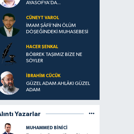
AYASOFYA’DA...
CÜNEYT VAROL
İMAM ŞÂFİİ’NİN ÖLÜM
DÖŞEĞİNDEKİ MUHASEBESİ
HACER ŞENKAL
BÖBREK TAŞIMIZ BİZE NE
SÖYLER
İBRAHIM CÜCÜK
GÜZEL ADAM AHLÂKI GÜZEL
ADAM
lıntı Yazarlar
MUHAMMED BINICI