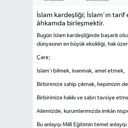
ÖZEL HABER
İslam kardeşliği; İslam’ın tarif
âhkamda birleşmektir.
SAĞLIK
Bugün İslam kardeşliğinde başarılı o
SPOR
dünyasının en büyük eksikliği, hak üzer
TARİH
Çare;
TASAVVUF
İslam’ı bilmek, inanmak, amel etmek,
YAŞAM VE ÇEVRE
Birbirimize sahip çıkmak, hepimizin der
Birbirimize hakkı ve sabrı tavsiye etm
Ailemizde, kurumlarımızda imkân nisp
Bu anlayışı Millî Eğitimin temel anlayış