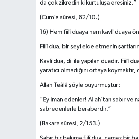
da çok zikredin ki kurtuluşa eresiniz.”
(Cum’a sûresi, 62/10.)
16) Hem fiilî duaya hem kavlî duaya 
Fiilî dua, bir şeyi elde etmenin şartları
Kavlî dua, dil ile yapılan duadır. Fiilî d
yaratıcı olmadığını ortaya koymaktır, 
Allah Teâlâ şöyle buyurmuştur:
“Ey iman edenler! Allah’tan sabır ve 
sabredenlerle beraberdir.”
(Bakara sûresi, 2/153.)
Sabır bir bakıma fiilî dua, namaz bir ba