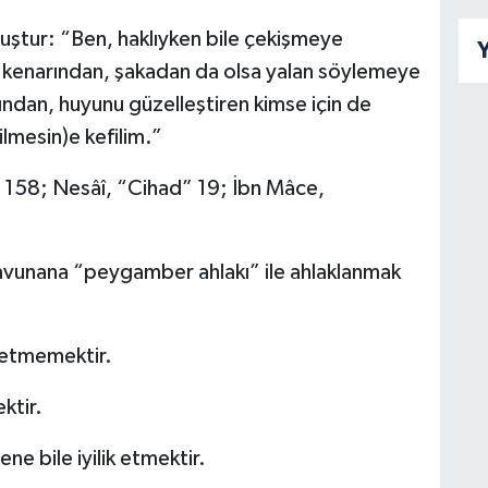
ştur: “Ben, haklıyken bile çekişmeye
Y
n kenarından, şakadan da olsa yalan söylemeye
ndan, huyunu güzelleştiren kimse için de
lmesin)e kefilim.”
” 158; Nesâî, “Cihad” 19; İbn Mâce,
savunana “peygamber ahlakı” ile ahlaklanmak
k etmemektir.
ktir.
ne bile iyilik etmektir.