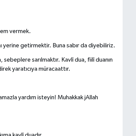
önem vermek.
nı yerine getirmektir. Buna sabır da diyebiliriz.
ua, sebeplere sarılmaktır. Kavlî dua, fiilî duanın
direk yaratıcıya müracaattır.
namazla yardım isteyin! Muhakkak jAllah
kıma kavlî duadır.