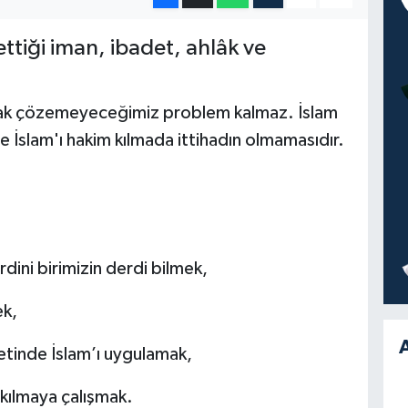
 ettiği iman, ibadet, ahlâk ve
lsak çözemeyeceğimiz problem kalmaz. İslam
e İslam'ı hakim kılmada ittihadın olmamasıdır.
dini birimizin derdi bilmek,
ek,
A
etinde İslam’ı uygulamak,
ı kılmaya çalışmak.