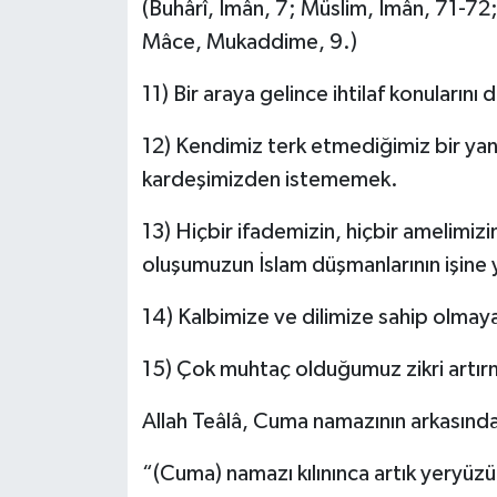
(Buhârî, Îmân, 7; Müslim, Îmân, 71-72;
Mâce, Mukaddime, 9.)
11) Bir araya gelince ihtilaf konularını 
12) Kendimiz terk etmediğimiz bir yanl
kardeşimizden istememek.
13) Hiçbir ifademizin, hiçbir amelimizi
oluşumuzun İslam düşmanlarının işin
14) Kalbimize ve dilimize sahip olmaya
15) Çok muhtaç olduğumuz zikri artır
Allah Teâlâ, Cuma namazının arkasınd
“(Cuma) namazı kılınınca artık yeryüzüne