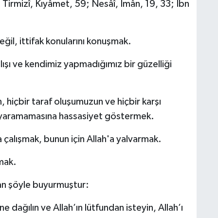
 Tirmizî, Kıyâmet, 59; Nesâî, Îmân, 19, 33; İbn
değil, ittifak konularını konuşmak.
ışı ve kendimiz yapmadığımız bir güzelliği
n, hiçbir taraf oluşumuzun ve hiçbir karşı
e yaramamasına hassasiyet göstermek.
 çalışmak, bunun için Allah'a yalvarmak.
mak.
an şöyle buyurmuştur:
 dağılın ve Allah’ın lütfundan isteyin, Allah’ı