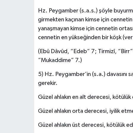
Hz. Peygamber (s.a.s.) şöyle buyurmu
girmekten kaçınan kimse için cenneti
yanaşmayan kimse için cennetin ortası
cennetin en yükseğinden bir köşk (veri
(Ebû Dâvûd, “Edeb” 7; Tirmizî, “Birr
“Mukaddime” 7.)
5) Hz. Peygamber’in (s.a.) davasını 
gerekir.
Güzel ahlakın en alt derecesi, kötülü
Güzel ahlakın orta derecesi, iyilik etme
Güzel ahlakın üst derecesi, kötülük ede