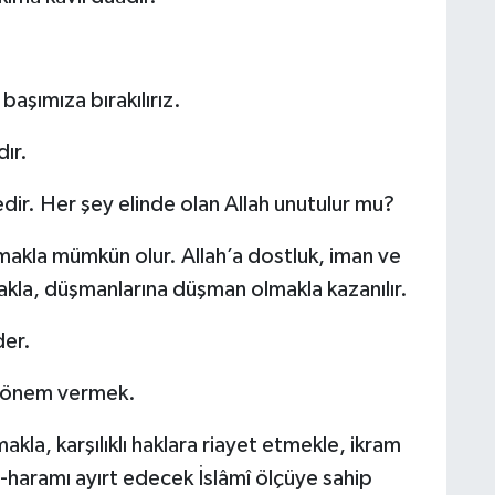
başımıza bırakılırız.
ır.
edir. Her şey elinde olan Allah unutulur mu?
akla mümkün olur. Allah’a dostluk, iman ve
makla, düşmanlarına düşman olmakla kazanılır.
der.
a önem vermek.
kla, karşılıklı haklara riayet etmekle, ikram
li-haramı ayırt edecek İslâmî ölçüye sahip