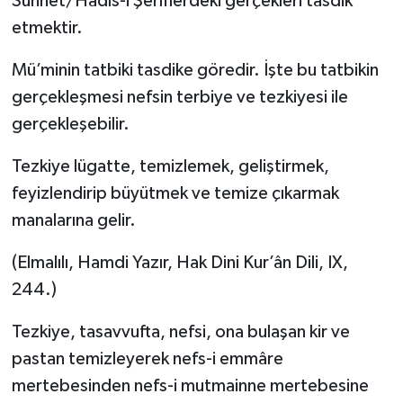
Sünnet/Hadîs-i Şerîflerdeki gerçekleri tasdik
etmektir.
Mü’minin tatbiki tasdike göredir. İşte bu tatbikin
gerçekleşmesi nefsin terbiye ve tezkiyesi ile
gerçekleşebilir.
Tezkiye lügatte, temizlemek, geliştirmek,
feyizlendirip büyütmek ve temize çıkarmak
manalarına gelir.
(Elmalılı, Hamdi Yazır, Hak Dini Kur’ân Dili, IX,
244.)
Tezkiye, tasavvufta, nefsi, ona bulaşan kir ve
pastan temizleyerek nefs-i emmâre
mertebesinden nefs-i mutmainne mertebesine