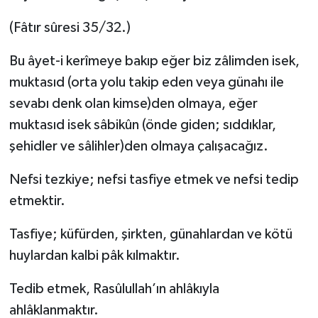
(Fâtır sûresi 35/32.)
Bu âyet-i kerîmeye bakıp eğer biz zâlimden isek,
muktasıd (orta yolu takip eden veya günahı ile
sevabı denk olan kimse)den olmaya, eğer
muktasıd isek sâbikûn (önde giden; sıddıklar,
şehidler ve sâlihler)den olmaya çalışacağız.
Nefsi tezkiye; nefsi tasfiye etmek ve nefsi tedip
etmektir.
Tasfiye; küfürden, şirkten, günahlardan ve kötü
huylardan kalbi pâk kılmaktır.
Tedib etmek, Rasûlullah’ın ahlâkıyla
ahlâklanmaktır.