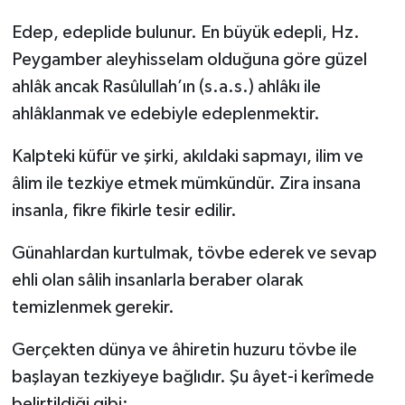
Edep, edeplide bulunur. En büyük edepli, Hz.
Peygamber aleyhisselam olduğuna göre güzel
ahlâk ancak Rasûlullah’ın (s.a.s.) ahlâkı ile
ahlâklanmak ve edebiyle edeplenmektir.
Kalpteki küfür ve şirki, akıldaki sapmayı, ilim ve
âlim ile tezkiye etmek mümkündür. Zira insana
insanla, fikre fikirle tesir edilir.
Günahlardan kurtulmak, tövbe ederek ve sevap
ehli olan sâlih insanlarla beraber olarak
temizlenmek gerekir.
Gerçekten dünya ve âhiretin huzuru tövbe ile
başlayan tezkiyeye bağlıdır. Şu âyet-i kerîmede
belirtildiği gibi: