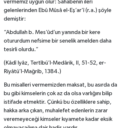
vermemiz uygun olur: Sahabenin ileri
gelenlerinden Ebû Mûsâ el-Eş’ar’î (r.a.) şöyle
demiştir:
“Abdullah b. Mes’ûd’un yanında bir kere
otururdum nefsime bir senelik amelden daha
tesirli olurdu.”
(Kâdî Iyâz, Tertîbü’l-Medârik, II, 51-52, er-
Riyâtü’l-Mağrib, 1384.)
Bu misalleri vermemizden maksat, bu asırda da
bu gibi kimselerin çok az da olsa varlığını bilip
istifade etmektir. Çünkü bu özelliklere sahip,
hakka arka çıkan, muhalefet edenlerin zarar
veremeyeceği kimseler kıyamete kadar eksik
olmayacağına dair hadis vardır.