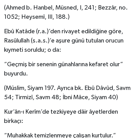
(Ahmed b. Hanbel, Müsned, I, 241; Bezzâr, no.
1052; Heysemî, III, 188.)
Ebû Katâde (r.a.)’den rivayet edildiğine göre,
Rasûlullah (s.a.s.)’e aşure günü tutulan orucun
kıymeti soruldu; o da:
“Geçmiş bir senenin günahlarına kefaret olur”
buyurdu.
(Müslim, Siyam 197. Ayrıca bk. Ebû Dâvûd, Savm
54; Tirmizî, Savm 48; İbni Mâce, Siyam 40)
Kur’ân-ı Kerîm’de tezkiyeye dâir âyetlerden
birkaçı:
“Muhakkak temizlenmeye çalışan kurtulur.”