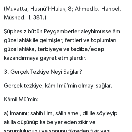
(Muvatta, Husnü’l-Huluk, 8; Ahmed b. Hanbel,
Müsned, II, 381.)
Şüphesiz bütün Peygamberler aleyhimüsselâm
güzel ahlâk ile gelmişler, fertleri ve toplumları
güzel ahlâka, terbiyeye ve tedîbe/edep
kazandırmaya gayret etmişlerdir.
3. Gerçek Tezkiye Neyi Sağlar?
Gerçek tezkiye, kâmil mü’min olmayı sağlar.
Kâmil Mü’min:
a) İmanını; sahîh ilim, sâlih amel, dil ile söyleyip
akılla düşünüp kalbe yer eden zikir ve
sorumluluğunu ve sonunu fikreden fikir yani