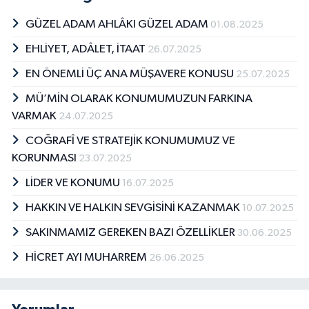
Mü&#039;min Olmak İsteyenlere Rehber
olarak sayılabilir.
GÜZEL ADAM AHLÂKI GÜZEL ADAM
01.08.2025
EHLİYET, ADÂLET, İTAAT
26.07.2025
EN ÖNEMLİ ÜÇ ANA MÜŞAVERE KONUSU
25.07.2025
MÜ’MİN OLARAK KONUMUMUZUN FARKINA
VARMAK
24.07.2025
COĞRAFÎ VE STRATEJİK KONUMUMUZ VE
KORUNMASI
23.07.2025
LİDER VE KONUMU
16.07.2025
HAKKIN VE HALKIN SEVGİSİNİ KAZANMAK
10.07.2025
SAKINMAMIZ GEREKEN BAZI ÖZELLİKLER
30.06.2025
HİCRET AYI MUHARREM
26.06.2025