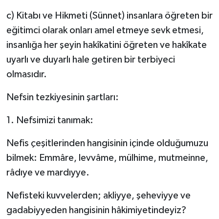
c) Kitabı ve Hikmeti (Sünnet) insanlara öğreten bir
eğitimci olarak onları amel etmeye sevk etmesi,
insanlığa her şeyin hakîkatini öğreten ve hakîkate
uyarlı ve duyarlı hale getiren bir terbiyeci
olmasıdır.
Nefsin tezkiyesinin şartları:
1. Nefsimizi tanımak:
Nefis çeşitlerinden hangisinin içinde olduğumuzu
bilmek: Emmâre, levvâme, mülhime, mutmeinne,
râdıye ve mardıyye.
Nefisteki kuvvelerden; akliyye, şeheviyye ve
gadabiyyeden hangisinin hâkimiyetindeyiz?