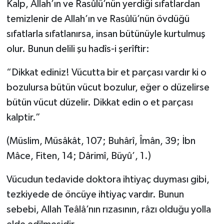
Kalp, Allah’ın ve Rasûlü’nün yerdiği sıfatlardan
temizlenir de Allah’ın ve Rasûlü’nün övdüğü
sıfatlarla sıfatlanırsa, insan bütünüyle kurtulmuş
olur. Bunun delili şu hadîs-i şerîftir:
“Dikkat ediniz! Vücutta bir et parçası vardır ki o
bozulursa bütün vücut bozulur, eğer o düzelirse
bütün vücut düzelir. Dikkat edin o et parçası
kalptir.”
(Müslim, Müsâkât, 107; Buhârî, Îmân, 39; İbn
Mâce, Fiten, 14; Dârimî, Büyû’, 1.)
Vücudun tedavide doktora ihtiyaç duyması gibi,
tezkiyede de öncüye ihtiyaç vardır. Bunun
sebebi, Allah Teâlâ’nın rızasının, râzı olduğu yolla