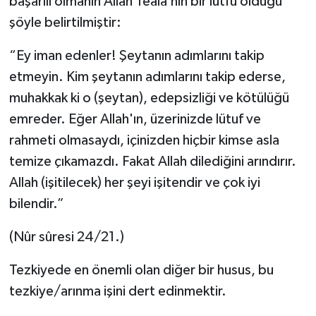
başarılı olmanın Allah Teâlâ’nın bir lütfu olduğu
şöyle belirtilmiştir:
“Ey iman edenler! Şeytanın adımlarını takip
etmeyin. Kim şeytanın adımlarını takip ederse,
muhakkak ki o (şeytan), edepsizliği ve kötülüğü
emreder. Eğer Allah'ın, üzerinizde lütuf ve
rahmeti olmasaydı, içinizden hiçbir kimse asla
temize çıkamazdı. Fakat Allah dilediğini arındırır.
Allah (işitilecek) her şeyi işitendir ve çok iyi
bilendir.”
(Nûr sûresi 24/21.)
Tezkiyede en önemli olan diğer bir husus, bu
tezkiye/arınma işini dert edinmektir.