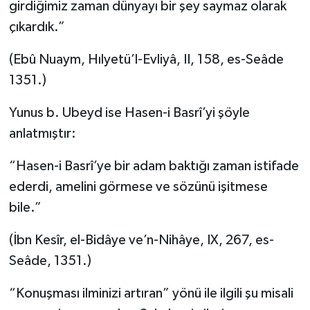
girdiğimiz zaman dünyayı bir şey saymaz olarak
çıkardık.”
(Ebû Nuaym, Hılyetü’l-Evliyâ, II, 158, es-Seâde
1351.)
Yunus b. Ubeyd ise Hasen-i Basrî’yi şöyle
anlatmıştır:
“Hasen-i Basrî’ye bir adam baktığı zaman istifade
ederdi, amelini görmese ve sözünü işitmese
bile.”
(İbn Kesîr, el-Bidâye ve’n-Nihâye, IX, 267, es-
Seâde, 1351.)
“Konuşması ilminizi artıran” yönü ile ilgili şu misali