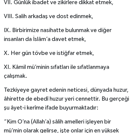
VII. Günlük ibadet ve zikirlere dikkat etmek,
VIII. Salih arkadaş ve dost edinmek,
IX. Birbirimize nasihatte bulunmak ve diğer
insanları da İslâm’a davet etmek,
X. Her gün tövbe ve istiğfar etmek,
XI. Kâmil mü’minin sıfatları ile sıfatlanmaya
çalışmak.
Tezkiyeye gayret edenin neticesi, dünyada huzur,
âhirette de ebedî huzur yeri cennettir. Bu gerçeği
şu âyet-i kerîme ifade buyurmaktadır:
“Kim O’na (Allah’a) sâlih amelleri işleyen bir
mü’min olarak gelirse, işte onlar için en yüksek