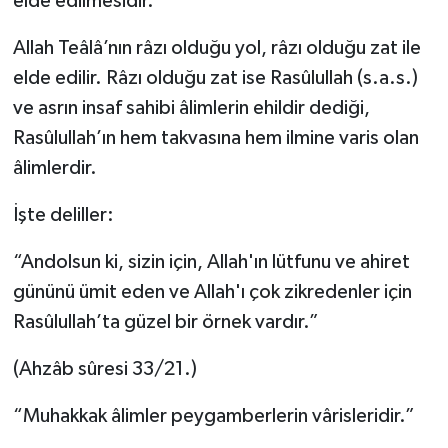
elde edilmesidir.
Allah Teâlâ’nın râzı olduğu yol, râzı olduğu zat ile
elde edilir. Râzı olduğu zat ise Rasûlullah (s.a.s.)
ve asrın insaf sahibi âlimlerin ehildir dediği,
Rasûlullah’ın hem takvasına hem ilmine varis olan
âlimlerdir.
İşte deliller:
“Andolsun ki, sizin için, Allah'ın lütfunu ve ahiret
gününü ümit eden ve Allah'ı çok zikredenler için
Rasûlullah’ta güzel bir örnek vardır.”
(Ahzâb sûresi 33/21.)
“Muhakkak âlimler peygamberlerin vârisleridir.”