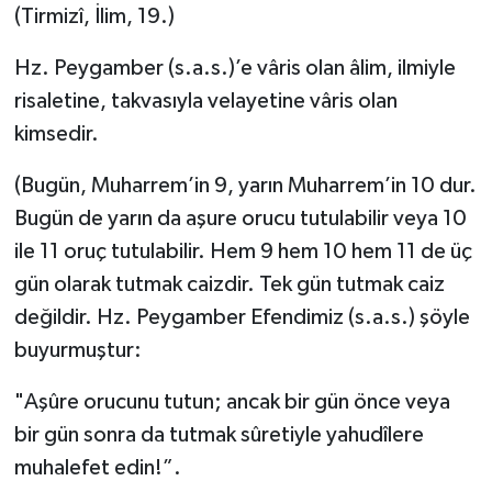
(Tirmizî, İlim, 19.)
Hz. Peygamber (s.a.s.)’e vâris olan âlim, ilmiyle
risaletine, takvasıyla velayetine vâris olan
kimsedir.
(Bugün, Muharrem’in 9, yarın Muharrem’in 10 dur.
Bugün de yarın da aşure orucu tutulabilir veya 10
ile 11 oruç tutulabilir. Hem 9 hem 10 hem 11 de üç
gün olarak tutmak caizdir. Tek gün tutmak caiz
değildir. Hz. Peygamber Efendimiz (s.a.s.) şöyle
buyurmuştur:
"Aşûre orucunu tutun; ancak bir gün önce veya
bir gün sonra da tutmak sûretiyle yahudîlere
muhalefet edin!”.