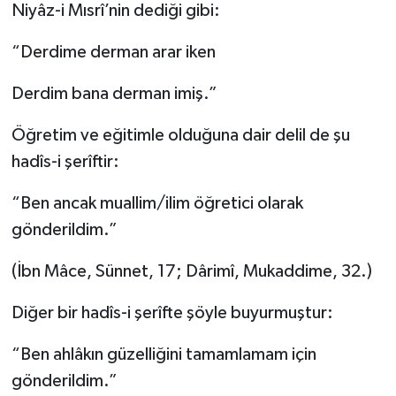
Niyâz-i Mısrî’nin dediği gibi:
“Derdime derman arar iken
Derdim bana derman imiş.”
Öğretim ve eğitimle olduğuna dair delil de şu
hadîs-i şerîftir:
“Ben ancak muallim/ilim öğretici olarak
gönderildim.”
(İbn Mâce, Sünnet, 17; Dârimî, Mukaddime, 32.)
Diğer bir hadîs-i şerîfte şöyle buyurmuştur:
“Ben ahlâkın güzelliğini tamamlamam için
gönderildim.”