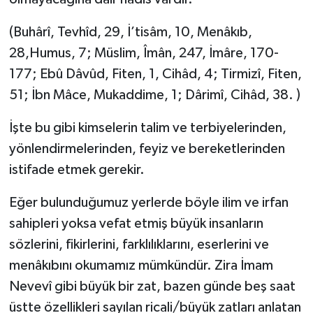
(Buhârî, Tevhîd, 29, İ’tisâm, 10, Menâkıb,
28,Humus, 7; Müslim, Îmân, 247, İmâre, 170-
177; Ebû Dâvûd, Fiten, 1, Cihâd, 4; Tirmizî, Fiten,
51; İbn Mâce, Mukaddime, 1; Dârimî, Cihâd, 38. )
İşte bu gibi kimselerin talim ve terbiyelerinden,
yönlendirmelerinden, feyiz ve bereketlerinden
istifade etmek gerekir.
Eğer bulunduğumuz yerlerde böyle ilim ve irfan
sahipleri yoksa vefat etmiş büyük insanların
sözlerini, fikirlerini, farklılıklarını, eserlerini ve
menâkıbını okumamız mümkündür. Zira İmam
Nevevî gibi büyük bir zat, bazen günde beş saat
üstte özellikleri sayılan ricali/büyük zatları anlatan