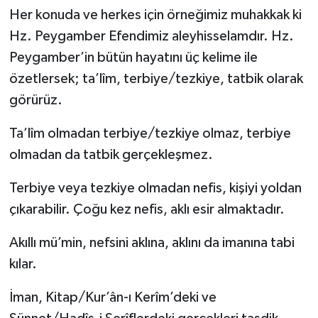
Her konuda ve herkes için örneğimiz muhakkak ki
ÖZEL HABER
Hz. Peygamber Efendimiz aleyhisselamdır. Hz.
Peygamber’in bütün hayatını üç kelime ile
SAĞLIK
özetlersek; ta’lîm, terbiye/tezkiye, tatbik olarak
SPOR
görürüz.
Ta’lîm olmadan terbiye/tezkiye olmaz, terbiye
TARİH
olmadan da tatbik gerçekleşmez.
TASAVVUF
Terbiye veya tezkiye olmadan nefis, kişiyi yoldan
YAŞAM VE ÇEVRE
çıkarabilir. Çoğu kez nefis, aklı esir almaktadır.
Akıllı mü’min, nefsini aklına, aklını da imanına tabi
kılar.
İman, Kitap/Kur’ân-ı Kerîm’deki ve