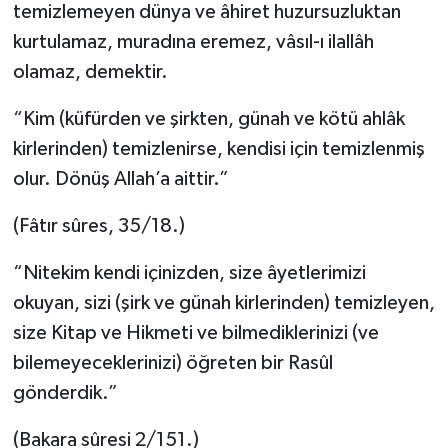
temizlemeyen dünya ve âhiret huzursuzluktan
kurtulamaz, muradına eremez, vâsıl-ı ilallâh
olamaz, demektir.
“Kim (küfürden ve şirkten, günah ve kötü ahlâk
kirlerinden) temizlenirse, kendisi için temizlenmiş
olur. Dönüş Allah’a aittir.”
(Fâtır sûres, 35/18.)
“Nitekim kendi içinizden, size âyetlerimizi
okuyan, sizi (şirk ve günah kirlerinden) temizleyen,
size Kitap ve Hikmeti ve bilmediklerinizi (ve
bilemeyeceklerinizi) öğreten bir Rasûl
gönderdik.”
(Bakara sûresi 2/151.)