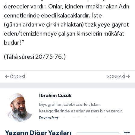
dereceler vardır. Onlar, içinden ırmaklar akan Adn
cennetlerinde ebedî kalacaklardır. İşte
(günahlardan ve çirkin ahlaktan) tezkiyeye gayret
eden/temizlenmeye çalışan kimselerin mükâfatı
budur!”
(Tâhâ sûresi 20/75-76.)
ÖNCEKI
SONRAKI
İbrahim Cücük
Biyografiler, Edebi Eserler, İslam
kategorilerinde eserler yazmış bir yazardır.
Başlıca kitapları alfabetik sırayla; Ayet ve
Devam Et
Hadislerden Dualar ve Zikirler, Ayet ve
Hadislerle Peygamberimiz, Kamil
Yazarın Diğer Yazıları