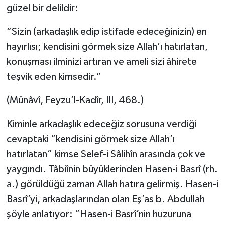
güzel bir delildir:
“Sizin (arkadaşlık edip istifade edeceğinizin) en
hayırlısı; kendisini görmek size Allah’ı hatırlatan,
konuşması ilminizi artıran ve ameli sizi âhirete
teşvik eden kimsedir.”
(Münâvî, Feyzu’l-Kadîr, III, 468.)
Kiminle arkadaşlık edeceğiz sorusuna verdiği
cevaptaki “kendisini görmek size Allah’ı
hatırlatan” kimse Selef-i Sâlihîn arasında çok ve
yaygındı. Tâbiînin büyüklerinden Hasen-i Basrî (rh.
a.) görüldüğü zaman Allah hatıra gelirmiş. Hasen-i
Basrî’yi, arkadaşlarından olan Eş’as b. Abdullah
şöyle anlatıyor: “Hasen-i Basrî’nin huzuruna