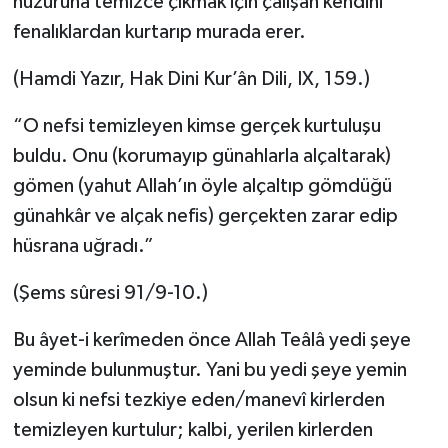
huzuruna temizce çıkmak için çalışan kendini
fenalıklardan kurtarıp murada erer.
(Hamdi Yazır, Hak Dini Kur’ân Dili, IX, 159.)
“O nefsi temizleyen kimse gerçek kurtuluşu
buldu. Onu (korumayıp günahlarla alçaltarak)
gömen (yahut Allah’ın öyle alçaltıp gömdüğü
günahkâr ve alçak nefis) gerçekten zarar edip
hüsrana uğradı.”
(Şems sûresi 91/9-10.)
Bu âyet-i kerîmeden önce Allah Teâlâ yedi şeye
yeminde bulunmuştur. Yani bu yedi şeye yemin
olsun ki nefsi tezkiye eden/manevî kirlerden
temizleyen kurtulur; kalbi, yerilen kirlerden