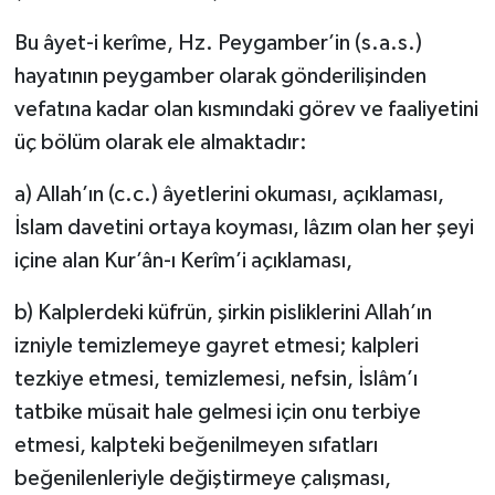
Bu âyet-i kerîme, Hz. Peygamber’in (s.a.s.)
hayatının peygamber olarak gönderilişinden
vefatına kadar olan kısmındaki görev ve faaliyetini
üç bölüm olarak ele almaktadır:
a) Allah’ın (c.c.) âyetlerini okuması, açıklaması,
İslam davetini ortaya koyması, lâzım olan her şeyi
içine alan Kur’ân-ı Kerîm’i açıklaması,
b) Kalplerdeki küfrün, şirkin pisliklerini Allah’ın
izniyle temizlemeye gayret etmesi; kalpleri
tezkiye etmesi, temizlemesi, nefsin, İslâm’ı
tatbike müsait hale gelmesi için onu terbiye
etmesi, kalpteki beğenilmeyen sıfatları
beğenilenleriyle değiştirmeye çalışması,