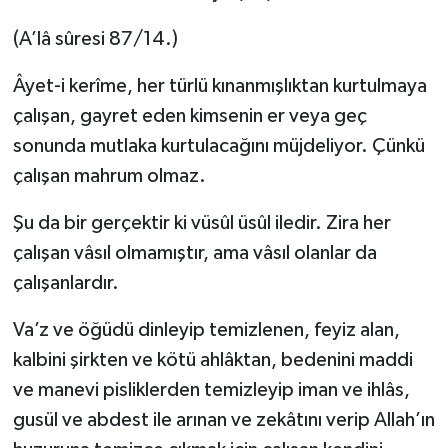
(A’lâ sûresi 87/14.)
Âyet-i kerîme, her türlü kınanmışlıktan kurtulmaya
çalışan, gayret eden kimsenin er veya geç
sonunda mutlaka kurtulacağını müjdeliyor. Çünkü
çalışan mahrum olmaz.
Şu da bir gerçektir ki vüsûl üsûl iledir. Zira her
çalışan vâsıl olmamıştır, ama vâsıl olanlar da
çalışanlardır.
Va’z ve öğüdü dinleyip temizlenen, feyiz alan,
kalbini şirkten ve kötü ahlâktan, bedenini maddi
ve manevi pisliklerden temizleyip iman ve ihlâs,
gusül ve abdest ile arınan ve zekâtını verip Allah’ın