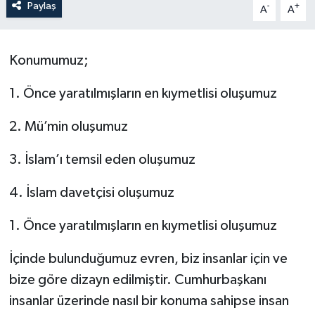
Paylaş
-
+
A
A
ÖZEL HABER
Konumumuz;
SAĞLIK
1. Önce yaratılmışların en kıymetlisi oluşumuz
SPOR
2. Mü’min oluşumuz
TARİH
3. İslam’ı temsil eden oluşumuz
TASAVVUF
4. İslam davetçisi oluşumuz
YAŞAM VE ÇEVRE
1. Önce yaratılmışların en kıymetlisi oluşumuz
İçinde bulunduğumuz evren, biz insanlar için ve
bize göre dizayn edilmiştir. Cumhurbaşkanı
insanlar üzerinde nasıl bir konuma sahipse insan