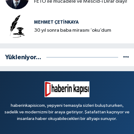
FETO ile mücadele ve Mescid-i Dırar olayı!
MEHMET ÇETINKAYA
30 yıl sonra baba mirasını ‘oku’dum
Yükleniyor...
haberinkapisicom, yepyeni temasıyla sizleri buluştururken,
sadelik ve modernizmi bir araya getiriyor. Şatafattan kaçınıyor ve
insanlara haber okuyabilecekleri bir altyapı sunuyor.