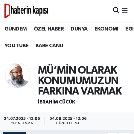
BİLİM TEKNOLOJİ
GÜNDEM
Hava Durumu
GÜNDEM
ÖZEL HABER
DÜNYA
EKONOMİ
EĞİ
DÜNYA
ÖZEL HABER
Trafik Durumu
YOU TUBE
KABE CANLI
EĞİTİM
DÜNYA
Süper Lig Puan Durumu ve Fikstür
MÜ’MİN OLARAK
EKONOMİ
EKONOMİ
Tüm Manşetler
KONUMUMUZUN
GÜNDEM
EĞİTİM
Son Dakika Haberleri
FARKINA VARMAK
HİKAYELER
TASAVVUF
Haber Arşivi
İBRAHIM CÜCÜK
İSLAM VE KÜLTÜR
İSLAM VE KÜLTÜR
24.07.2025 - 12:06
04.08.2025 - 12:06
YAYINLANMA
GÜNCELLEME
KADIN AİLE