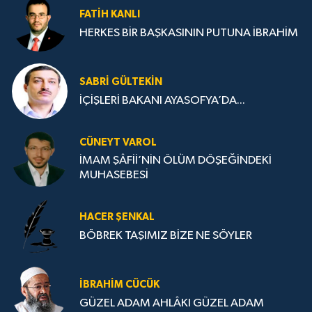
FATIH KANLI
HERKES BİR BAŞKASININ PUTUNA İBRAHİM
SABRI GÜLTEKIN
İÇİŞLERİ BAKANI AYASOFYA’DA...
CÜNEYT VAROL
İMAM ŞÂFİİ’NİN ÖLÜM DÖŞEĞİNDEKİ
MUHASEBESİ
HACER ŞENKAL
BÖBREK TAŞIMIZ BİZE NE SÖYLER
İBRAHIM CÜCÜK
GÜZEL ADAM AHLÂKI GÜZEL ADAM