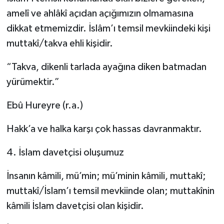
amelî ve ahlâkî açıdan açığımızın olmamasına
dikkat etmemizdir. İslâm’ı temsil mevkiindeki kişi
muttakî/takva ehli kişidir.
“Takva, dikenli tarlada ayağına diken batmadan
yürümektir.”
Ebû Hureyre (r.a.)
Hakk’a ve halka karşı çok hassas davranmaktır.
4. İslam davetçisi oluşumuz
İnsanın kâmili, mü’min; mü’minin kâmili, muttakî;
muttakî/İslam’ı temsil mevkiinde olan; muttakînin
kâmili İslam davetçisi olan kişidir.