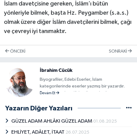
İslam davetçisine gereken, İslâm’ı bütün
yönleriyle bilmek, başta Hz. Peygamber (s.a.s.)
olmak üzere diğer İslâm davetçilerini bilmek, çağı
ve çevreyi iyi tanımaktır.
ÖNCEKI
SONRAKI
İbrahim Cücük
Biyografiler, Edebi Eserler, İslam
kategorilerinde eserler yazmış bir yazardır.
Başlıca kitapları alfabetik sırayla; Ayet ve
Devam Et
Hadislerden Dualar ve Zikirler, Ayet ve
Hadislerle Peygamberimiz, Kamil
Yazarın Diğer Yazıları
Mü&#039;min Olmak İsteyenlere Rehber
olarak sayılabilir.
GÜZEL ADAM AHLÂKI GÜZEL ADAM
01.08.2025
EHLİYET, ADÂLET, İTAAT
26.07.2025