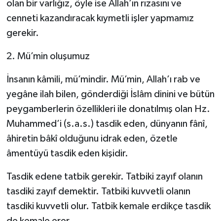
olan bir varlığız, öyle ise Allah’ın rızasını ve
cenneti kazandıracak kıymetli işler yapmamız
gerekir.
2. Mü’min oluşumuz
İnsanın kâmili, mü’mindir. Mü’min, Allah’ı rab ve
yegâne ilah bilen, gönderdiği İslâm dinini ve bütün
peygamberlerin özellikleri ile donatılmış olan Hz.
Muhammed’i (s.a.s.) tasdik eden, dünyanın fânî,
âhiretin bâkî olduğunu idrak eden, özetle
âmentüyü tasdik eden kişidir.
Tasdik edene tatbik gerekir. Tatbiki zayıf olanın
tasdiki zayıf demektir. Tatbiki kuvvetli olanın
tasdiki kuvvetli olur. Tatbik kemale erdikçe tasdik