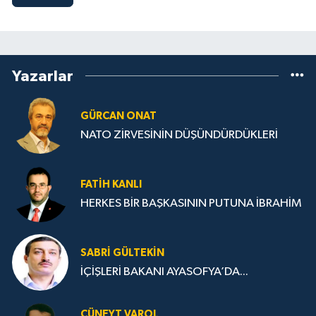
Yazarlar
GÜRCAN ONAT
NATO ZİRVESİNİN DÜŞÜNDÜRDÜKLERİ
FATIH KANLI
HERKES BİR BAŞKASININ PUTUNA İBRAHİM
SABRI GÜLTEKIN
İÇİŞLERİ BAKANI AYASOFYA’DA...
CÜNEYT VAROL