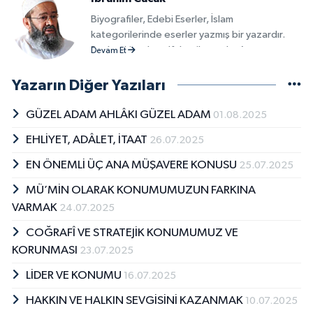
Biyografiler, Edebi Eserler, İslam
kategorilerinde eserler yazmış bir yazardır.
Başlıca kitapları alfabetik sırayla; Ayet ve
Devam Et
Hadislerden Dualar ve Zikirler, Ayet ve
Hadislerle Peygamberimiz, Kamil
Yazarın Diğer Yazıları
Mü&#039;min Olmak İsteyenlere Rehber
olarak sayılabilir.
GÜZEL ADAM AHLÂKI GÜZEL ADAM
01.08.2025
EHLİYET, ADÂLET, İTAAT
26.07.2025
EN ÖNEMLİ ÜÇ ANA MÜŞAVERE KONUSU
25.07.2025
MÜ’MİN OLARAK KONUMUMUZUN FARKINA
VARMAK
24.07.2025
COĞRAFÎ VE STRATEJİK KONUMUMUZ VE
KORUNMASI
23.07.2025
LİDER VE KONUMU
16.07.2025
HAKKIN VE HALKIN SEVGİSİNİ KAZANMAK
10.07.2025