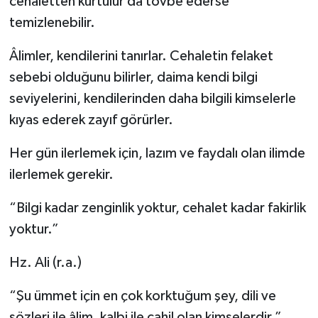
cehaletten kurtulur da tövbe ederse
temizlenebilir.
Âlimler, kendilerini tanırlar. Cehaletin felaket
sebebi olduğunu bilirler, daima kendi bilgi
seviyelerini, kendilerinden daha bilgili kimselerle
kıyas ederek zayıf görürler.
Her gün ilerlemek için, lazım ve faydalı olan ilimde
ilerlemek gerekir.
“Bilgi kadar zenginlik yoktur, cehalet kadar fakirlik
yoktur.”
Hz. Ali (r.a.)
“Şu ümmet için en çok korktuğum şey, dili ve
sözleri ile âlim, kalbi ile cahil olan kimselerdir.”