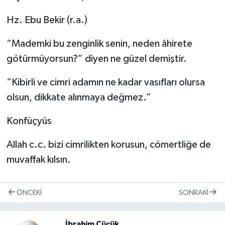
Hz. Ebu Bekir (r.a.)
“Mademki bu zenginlik senin, neden âhirete
götürmüyorsun?” diyen ne güzel demiştir.
“Kibirli ve cimri adamın ne kadar vasıfları olursa
olsun, dikkate alınmaya değmez.”
Konfüçyüs
Allah c.c. bizi cimrilikten korusun, cömertliğe de
muvaffak kılsın.
ÖNCEKI
SONRAKI
İbrahim Cücük