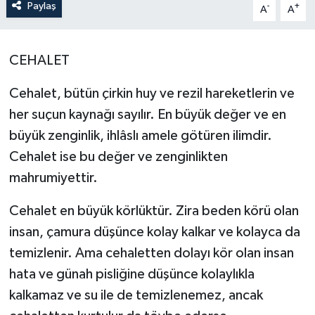
Paylaş
-
+
A
A
ÖZEL HABER
CEHALET
SAĞLIK
Cehalet, bütün çirkin huy ve rezil hareketlerin ve
SPOR
her suçun kaynağı sayılır. En büyük değer ve en
TARİH
büyük zenginlik, ihlâslı amele götüren ilimdir.
Cehalet ise bu değer ve zenginlikten
TASAVVUF
mahrumiyettir.
YAŞAM VE ÇEVRE
Cehalet en büyük körlüktür. Zira beden körü olan
insan, çamura düşünce kolay kalkar ve kolayca da
temizlenir. Ama cehaletten dolayı kör olan insan
hata ve günah pisliğine düşünce kolaylıkla
kalkamaz ve su ile de temizlenemez, ancak