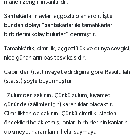
manen zengin insanlardır.
Sahtekârların avları açgözlü olanlardır. İşte
bundan dolayı “sahtekârlar ile tamahkârlar
birbirlerini kolay bulurlar” denmiştir.
Tamahkârlık, cimrilik, açgözlülük ve dünya sevgisi,
nice günahların baş teşvikçisidir.
Cabir’den (r.a.) rivayet edildiğine göre Rasûlullah
(s.a.s.) şöyle buyurmuştur:
“Zulümden sakının! Çünkü zulüm, kıyamet
gününde (zâlimler için) karanlıklar olacaktır.
Cimrilikten de sakının! Çünkü cimrilik, sizden
öncekileri helâk etmiş, onları birbirlerinin kanlarını
dökmeye, haramlarını helâl saymaya