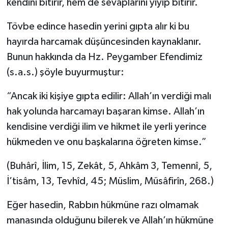
kendini bitirir, hem de sevaplarını yiyip bitirir.
Tövbe edince hasedin yerini gıpta alır ki bu
hayırda harcamak düşüncesinden kaynaklanır.
Bunun hakkında da Hz. Peygamber Efendimiz
(s.a.s.) şöyle buyurmuştur:
“Ancak iki kişiye gıpta edilir: Allah’ın verdiği malı
hak yolunda harcamayı başaran kimse. Allah’ın
kendisine verdiği ilim ve hikmet ile yerli yerince
hükmeden ve onu başkalarına öğreten kimse.”
(Buhârî, İlim, 15, Zekât, 5, Ahkâm 3, Temennî, 5,
İ’tisâm, 13, Tevhîd, 45; Müslim, Müsâfirîn, 268.)
Eğer hasedin, Rabbın hükmüne razı olmamak
manasında olduğunu bilerek ve Allah’ın hükmüne