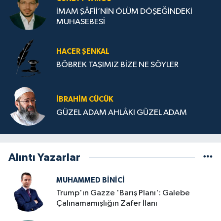
İMAM ŞÂFİİ’NİN ÖLÜM DÖŞEĞİNDEKİ
MUHASEBESİ
HACER ŞENKAL
BÖBREK TAŞIMIZ BİZE NE SÖYLER
İBRAHIM CÜCÜK
GÜZEL ADAM AHLÂKI GÜZEL ADAM
Alıntı Yazarlar
MUHAMMED BINICI
Trump'ın Gazze 'Barış Planı': Galebe
Çalınamamışlığın Zafer İlanı