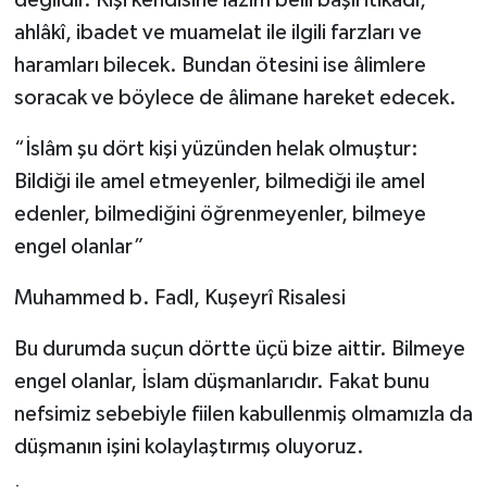
değildir. Kişi kendisine lazım belli başlı itikadî,
ahlâkî, ibadet ve muamelat ile ilgili farzları ve
haramları bilecek. Bundan ötesini ise âlimlere
soracak ve böylece de âlimane hareket edecek.
“İslâm şu dört kişi yüzünden helak olmuştur:
Bildiği ile amel etmeyenler, bilmediği ile amel
edenler, bilmediğini öğrenmeyenler, bilmeye
engel olanlar”
Muhammed b. Fadl, Kuşeyrî Risalesi
Bu durumda suçun dörtte üçü bize aittir. Bilmeye
engel olanlar, İslam düşmanlarıdır. Fakat bunu
nefsimiz sebebiyle fiilen kabullenmiş olmamızla da
düşmanın işini kolaylaştırmış oluyoruz.