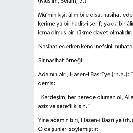
(Müslim, Selâm, 5.)
Mü’min kişi, âlim bile olsa, nasihat ed
kerîme ya bir hadîs-i şerîf; ya da bir 
icma olmuş bir hükme davet olmalıdır.
Nasihat ederken kendi nefsini muhatap
Bir nasihat örneği:
Adamın biri, Hasen-i Basrî’ye (rh.a.):
demiş:
“Kardeşim, her nerede olursan ol, Allah’
aziz ve şerefli kılsın.”
Yine adamın biri, Hasen-i Basrî’ye (rh
O da şunları söylemiştir: