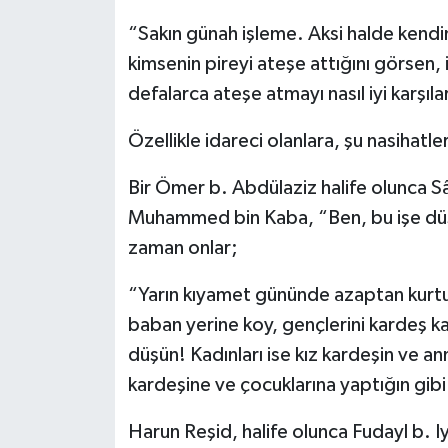
“Sakın günah işleme. Aksi halde kendin
kimsenin pireyi ateşe attığını görsen, 
defalarca ateşe atmayı nasıl iyi karşıla
Özellikle idareci olanlara, şu nasihatle
Bir Ömer b. Abdülaziz halife olunca S
Muhammed bin Kaba, “Ben, bu işe düş
zaman onlar;
“Yarın kıyamet gününde azaptan kurtul
baban yerine koy, gençlerini kardeş ka
düşün! Kadınları ise kız kardeşin ve a
kardeşine ve çocuklarına yaptığın gib
Harun Reşid, halife olunca Fudayl b. Iy