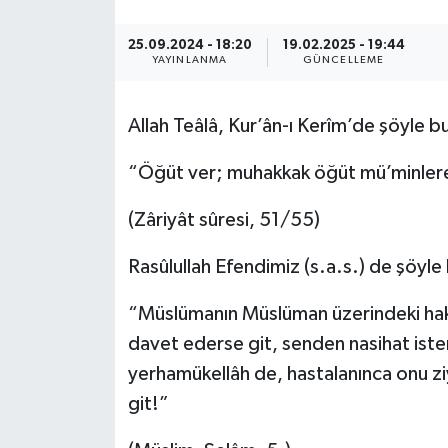
ÖZEL HABER
25.09.2024 - 18:20
19.02.2025 - 19:44
YAYINLANMA
GÜNCELLEME
SAĞLIK
Allah Teâlâ, Kur’ân-ı Kerîm’de şöyle 
SPOR
“Öğüt ver; muhakkak öğüt mü’minlere 
TARİH
(Zâriyât sûresi, 51/55)
TASAVVUF
Rasûlullah Efendimiz (s.a.s.) de şöyl
YAŞAM VE ÇEVRE
“Müslümanın Müslüman üzerindeki hakkı
davet ederse git, senden nasihat iste
yerhamükellâh de, hastalanınca onu z
git!”