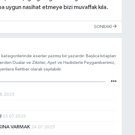
 uygun nasihat etmeye bizi muvaffak kıla.
SONRAKI
m kategorilerinde eserler yazmış bir yazardır. Başlıca kitapları
slerden Dualar ve Zikirler, Ayet ve Hadislerle Peygamberimiz,
nlere Rehber olarak sayılabilir.
08.2025
U
25.07.2025
KINA VARMAK
24.07.2025