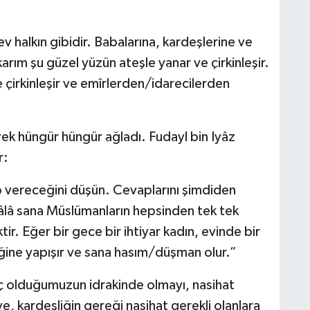
 ev halkın gibidir. Babalarına, kardeşlerine ve
arım şu güzel yüzün ateşle yanar ve çirkinleşir.
çirkinleşir ve emîrlerden/idarecilerden
ek hüngür hüngür ağladı. Fudayl bin Iyâz
r:
p vereceğini düşün. Cevaplarını şimdiden
âlâ sana Müslümanların hepsinden tek tek
ir. Eğer bir gece bir ihtiyar kadın, evinde bir
ğine yapışır ve sana hasım/düşman olur.”
aç olduğumuzun idrakinde olmayı, nasihat
e, kardeşliğin gereği nasihat gerekli olanlara