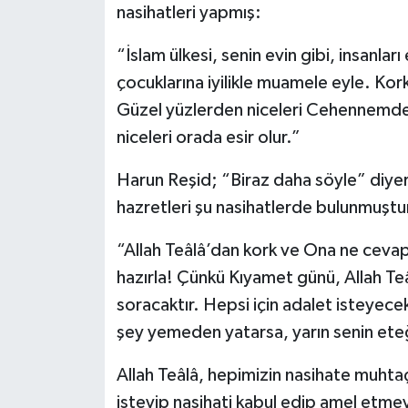
nasihatleri yapmış:
“İslam ülkesi, senin evin gibi, insanları
çocuklarına iyilikle muamele eyle. Kork
Güzel yüzlerden niceleri Cehennemde 
niceleri orada esir olur.”
Harun Reşid; “Biraz daha söyle” diyer
hazretleri şu nasihatlerde bulunmuştu
“Allah Teâlâ’dan kork ve Ona ne ceva
hazırla! Çünkü Kıyamet günü, Allah Te
soracaktır. Hepsi için adalet isteyecekt
şey yemeden yatarsa, yarın senin ete
Allah Teâlâ, hepimizin nasihate muht
isteyip nasihati kabul edip amel etmey