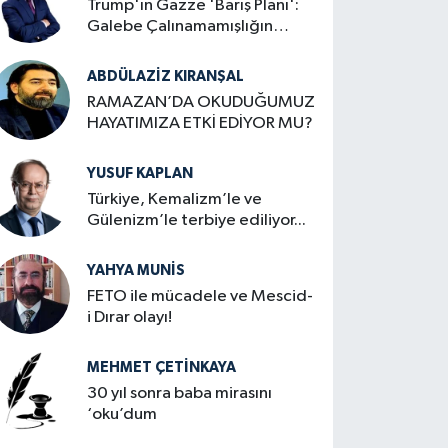
Trump'ın Gazze 'Barış Planı':
Galebe Çalınamamışlığın
Zafer İlanı
ABDÜLAZIZ KIRANŞAL
RAMAZAN’DA OKUDUĞUMUZ
HAYATIMIZA ETKİ EDİYOR MU?
YUSUF KAPLAN
Türkiye, Kemalizm’le ve
Gülenizm’le terbiye ediliyor...
YAHYA MUNIS
FETO ile mücadele ve Mescid-
i Dırar olayı!
MEHMET ÇETINKAYA
30 yıl sonra baba mirasını
‘oku’dum