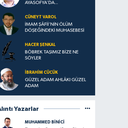
AYASOFYA’DA...
CÜNEYT VAROL
İMAM ŞÂFİİ’NİN ÖLÜM
DÖŞEĞİNDEKİ MUHASEBESİ
HACER ŞENKAL
BÖBREK TAŞIMIZ BİZE NE
SÖYLER
İBRAHIM CÜCÜK
GÜZEL ADAM AHLÂKI GÜZEL
ADAM
lıntı Yazarlar
MUHAMMED BINICI