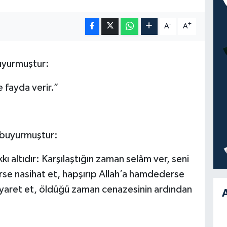
-
+
A
A
buyurmuştur:
fayda verir.”
e buyurmuştur:
 altıdır: Karşılaştığın zaman selâm ver, seni
rse nasihat et, hapşırıp Allah’a hamdederse
iyaret et, öldüğü zaman cenazesinin ardından
A