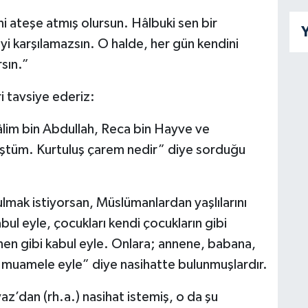
i ateşe atmış olursun. Hâlbuki sen bir
Y
iyi karşılamazsın. O halde, her gün kendini
rsın.”
ri tavsiye ederiz:
âlim bin Abdullah, Reca bin Hayve ve
tüm. Kurtuluş çarem nedir” diye sorduğu
mak istiyorsan, Müslümanlardan yaşlılarını
bul eyle, çocukları kendi çocukların gibi
nnen gibi kabul eyle. Onlara; annene, babana,
i muamele eyle” diye nasihatte bulunmuşlardır.
az’dan (rh.a.) nasihat istemiş, o da şu