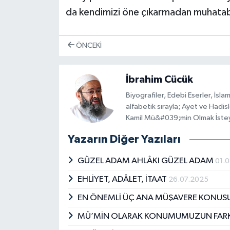
da kendimizi öne çıkarmadan muhataba
ÖNCEKI
İbrahim Cücük
Biyografiler, Edebi Eserler, İsla
alfabetik sırayla; Ayet ve Hadi
Kamil Mü&#039;min Olmak İsteye
Yazarın Diğer Yazıları
GÜZEL ADAM AHLÂKI GÜZEL ADAM
01.
EHLİYET, ADÂLET, İTAAT
26.07.2025
EN ÖNEMLİ ÜÇ ANA MÜŞAVERE KONUS
MÜ’MİN OLARAK KONUMUMUZUN FAR