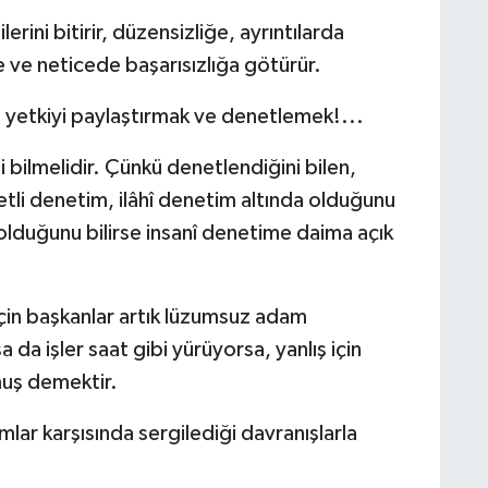
ini bitirir, düzensizliğe, ayrıntılarda
 ve neticede başarısızlığa götürür.
, yetkiyi paylaştırmak ve denetlemek!...
 bilmelidir. Çünkü denetlendiğini bilen,
etli denetim, ilâhî denetim altında olduğunu
 olduğunu bilirse insanî denetime daima açık
için başkanlar artık lüzumsuz adam
a işler saat gibi yürüyorsa, yanlış için
muş demektir.
r karşısında sergilediği davranışlarla