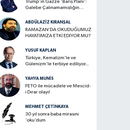
Trump'ın Gazze 'Barış Planı':
Galebe Çalınamamışlığın
Zafer İlanı
ABDÜLAZIZ KIRANŞAL
RAMAZAN’DA OKUDUĞUMUZ
HAYATIMIZA ETKİ EDİYOR MU?
YUSUF KAPLAN
Türkiye, Kemalizm’le ve
Gülenizm’le terbiye ediliyor...
YAHYA MUNIS
FETO ile mücadele ve Mescid-
i Dırar olayı!
MEHMET ÇETINKAYA
30 yıl sonra baba mirasını
‘oku’dum