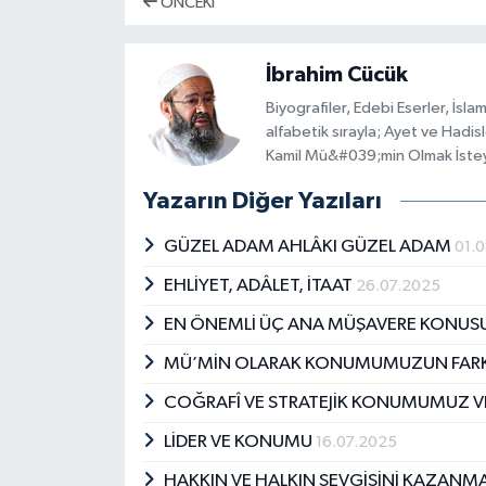
ÖNCEKI
İbrahim Cücük
Biyografiler, Edebi Eserler, İsla
alfabetik sırayla; Ayet ve Hadi
Kamil Mü&#039;min Olmak İsteye
Yazarın Diğer Yazıları
GÜZEL ADAM AHLÂKI GÜZEL ADAM
01.
EHLİYET, ADÂLET, İTAAT
26.07.2025
EN ÖNEMLİ ÜÇ ANA MÜŞAVERE KONUS
MÜ’MİN OLARAK KONUMUMUZUN FAR
COĞRAFÎ VE STRATEJİK KONUMUMUZ 
LİDER VE KONUMU
16.07.2025
HAKKIN VE HALKIN SEVGİSİNİ KAZANM