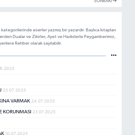
SONRAKI
m kategorilerinde eserler yazmış bir yazardır. Başlıca kitapları
slerden Dualar ve Zikirler, Ayet ve Hadislerle Peygamberimiz,
nlere Rehber olarak sayılabilir.
08.2025
U
25.07.2025
KINA VARMAK
24.07.2025
VE KORUNMASI
23.07.2025
AK
10.07.2025