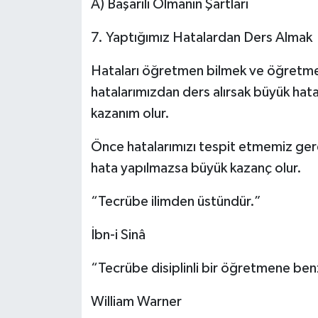
A) Başarılı Olmanın Şartları
ÖZEL HABER
7. Yaptığımız Hatalardan Ders Almak
SAĞLIK
Hataları öğretmen bilmek ve öğretme
hatalarımızdan ders alırsak büyük hat
SPOR
kazanım olur.
TARİH
Önce hatalarımızı tespit etmemiz gerek
hata yapılmazsa büyük kazanç olur.
TASAVVUF
“Tecrübe ilimden üstündür.”
YAŞAM VE ÇEVRE
İbn-i Sinâ
“Tecrübe disiplinli bir öğretmene benz
William Warner