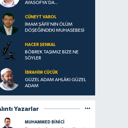
AYASOFYA’DA...
CÜNEYT VAROL
İMAM ŞÂFİİ’NİN ÖLÜM
DÖŞEĞİNDEKİ MUHASEBESİ
HACER ŞENKAL
BÖBREK TAŞIMIZ BİZE NE
SÖYLER
İBRAHIM CÜCÜK
GÜZEL ADAM AHLÂKI GÜZEL
ADAM
lıntı Yazarlar
MUHAMMED BINICI